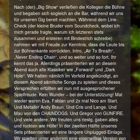
Nach (der) „Big Show“ verließen die Kollegen die Bühne
und begaben sich sogleich an die Bar, während wir uns
für unseren Gig bereit machten. Während dem Line-
Check (der kleine Bruder vom Soundcheck, wobei ich
mich gerade fragte, warum ich letzteren stets
zusammen und ersteren mit Bindestrich schreibe)
nahmen wir mit Freude zur Kenntnis, dass die Leute bis
zur Bühnenkante vorrückten. Intro, „Air To Breath“,
„Never Ending Chain“, und so weiter und so fort. Ihr
kennt das ja. Allerdings präsentierten wir an diesem
Abend auch alte Klassiker wie „Forward“ und „Dark
Hole“. Wir hatten nämlich im Vorfeld angekündigt, an
diesem Abend sämtliche Songs zu spielen und dieses
Versprechen erfüllten wir nun mit ausgesprochener
Spielfreude. Kein Wunder – bei der Unterstützung! Mal
wieder waren Eva, Fabian und 2x mal Nico am Start.
Und Metaller Andy Braun. Und Cris und Lange. Und
Mau von den CHAINDOGS. Und Gregor von GUNFIRE.
Und viele andere. Wir freuten uns riesig, gaben alles
und rockten wie Hölle! In der zweiten Hälfte unseres
Sets präsentierten wir eine längere Unplugged-Einlage.
Wir spielten unter anderem eine eigenwillige Version von