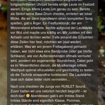
fortgeschrittenen Uhrzeit bereits einige Leute im Festzelt
waren. Einige ältere Leute, um genau zu sein. Bereits
als Sédon seine Bass-Drum checkte, ernteten wir böse
Blicke. Als wir dann irgendwann einen kompletten Song
spielten, gab’s Ärger. Ein Festfunktionär, der am
Weizenstand arbeitete, kochte aufgrund der Lautstärke
vor Wut und maulte uns kräftig an. Wir zuckten mit den
Achseln und lärmten weiter. Falls jemand der Empörten
diese Zeilen hier liest, möchten wir (mal wieder)
erklären: Was wir am jenem Freitagabend gemacht
haben, war nicht etwa eine Bandprobe (oder gar bloße
Schikane), wie von Außenstehenden oftmals vermutet
wird, sondern ein sogenannter Soundcheck. Dabei geht
es im Wesentlichen darum, die Musikanlage mittels
Mischpult optimal einzustellen und gleichzeitig zu testen,
ob die Technik einwandfrei funktioniert. Die Lautstärke
lässt sich dabei leider nicht vermeiden…
Nach uns checkten die Jungs von RUNLET Sound.
Zuvor hatten wir uns natürlich herzlich begrüßt – ist
doch klar!
Abendessen gab’s am Imbiss-Stand.
Imbiss-Stände sind eigentlich Klasse. Pommes,