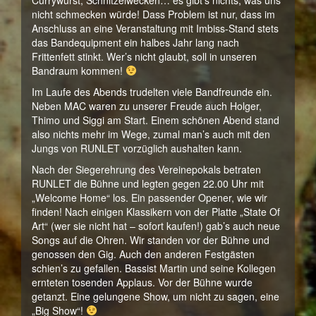
Currywurst, Schnitzelwecken… es gibt’s nichts, was uns
nicht schmecken würde! Dass Problem ist nur, dass im
Anschluss an eine Veranstaltung mit Imbiss-Stand stets
das Bandequipment ein halbes Jahr lang nach
Frittenfett stinkt. Wer’s nicht glaubt, soll in unseren
Bandraum kommen!
Im Laufe des Abends trudelten viele Bandfreunde ein.
Neben MAC waren zu unserer Freude auch Holger,
Thimo und Siggi am Start. Einem schönen Abend stand
also nichts mehr im Wege, zumal man’s auch mit den
Jungs von RUNLET vorzüglich aushalten kann.
Nach der Siegerehrung des Vereinepokals betraten
RUNLET die Bühne und legten gegen 22.00 Uhr mit
„Welcome Home“ los. Ein passender Opener, wie wir
finden! Nach einigen Klassikern von der Platte „State Of
Art“ (wer sie nicht hat – sofort kaufen!) gab’s auch neue
Songs auf die Ohren. Wir standen vor der Bühne und
genossen den Gig. Auch den anderen Festgästen
schien’s zu gefallen. Bassist Martin und seine Kollegen
ernteten tosenden Applaus. Vor der Bühne wurde
getanzt. Eine gelungene Show, um nicht zu sagen, eine
„Big Show“!