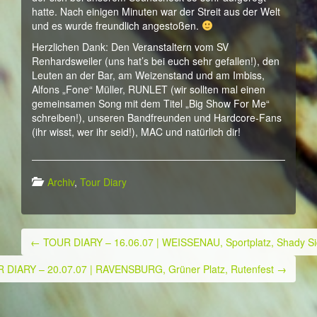
hatte. Nach einigen Minuten war der Streit aus der Welt
und es wurde freundlich angestoßen.
Herzlichen Dank: Den Veranstaltern vom SV
Renhardsweiler (uns hat’s bei euch sehr gefallen!), den
Leuten an der Bar, am Weizenstand und am Imbiss,
Alfons „Fone“ Müller, RUNLET (wir sollten mal einen
gemeinsamen Song mit dem Titel „Big Show For Me“
schreiben!), unseren Bandfreunden und Hardcore-Fans
(ihr wisst, wer ihr seid!), MAC und natürlich dir!
Archiv
,
Tour Diary
←
TOUR DIARY – 16.06.07 | WEISSENAU, Sportplatz, Shady Sid
Post navigation
 DIARY – 20.07.07 | RAVENSBURG, Grüner Platz, Rutenfest
→