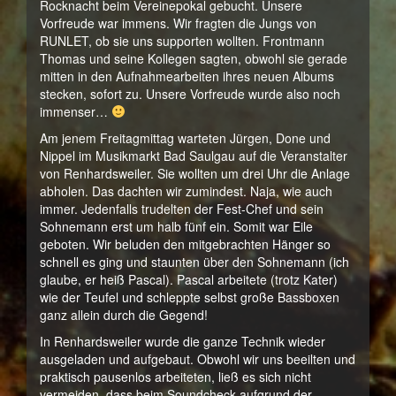
Rocknacht beim Vereinepokal gebucht. Unsere
Vorfreude war immens. Wir fragten die Jungs von
RUNLET, ob sie uns supporten wollten. Frontmann
Thomas und seine Kollegen sagten, obwohl sie gerade
mitten in den Aufnahmearbeiten ihres neuen Albums
stecken, sofort zu. Unsere Vorfreude wurde also noch
immenser…
Am jenem Freitagmittag warteten Jürgen, Done und
Nippel im Musikmarkt Bad Saulgau auf die Veranstalter
von Renhardsweiler. Sie wollten um drei Uhr die Anlage
abholen. Das dachten wir zumindest. Naja, wie auch
immer. Jedenfalls trudelten der Fest-Chef und sein
Sohnemann erst um halb fünf ein. Somit war Eile
geboten. Wir beluden den mitgebrachten Hänger so
schnell es ging und staunten über den Sohnemann (ich
glaube, er heiß Pascal). Pascal arbeitete (trotz Kater)
wie der Teufel und schleppte selbst große Bassboxen
ganz allein durch die Gegend!
In Renhardsweiler wurde die ganze Technik wieder
ausgeladen und aufgebaut. Obwohl wir uns beeilten und
praktisch pausenlos arbeiteten, ließ es sich nicht
vermeiden, dass beim Soundcheck aufgrund der