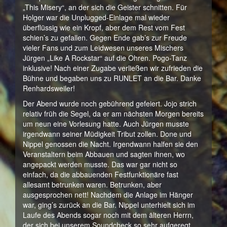
„This Misery“, an der sich die Geister schnitten. Für
Holger war die Unplugged-Einlage mal wieder
überflüssig wie ein Kropf, aber dem Rest vom Fest
schien’s zu gefallen. Gegen Ende gab’s zur Freude
vieler Fans und zum Leidwesen unseres Mischers
Jürgen „Like A Rockstar“ auf die Ohren. Pogo-Tanz
inklusive! Nach einer Zugabe verließen wir zufrieden die
Bühne und begaben uns zu RUNLET an die Bar. Danke
Renhardsweiler!
Der Abend wurde noch gebührend gefeiert. Jojo strich
relativ früh die Segel, da er am nächsten Morgen bereits
um neun eine Vorlesung hatte. Auch Jürgen musste
irgendwann seiner Müdigkeit Tribut zollen. Done und
Nippel genossen die Nacht. Irgendwann halfen sie den
Veranstaltern beim Abbauen und sagten ihnen, wo
angepackt werden musste. Das war gar nicht so
einfach, da die abbauenden Festfunktionäre fast
allesamt betrunken waren. Betrunken, aber
ausgesprochen nett! Nachdem die Anlage im Hänger
war, ging’s zurück an die Bar. Nippel unterhielt sich im
Laufe des Abends sogar noch mit dem älteren Herrn,
der sich bei unserem Soundcheck so sehr aufgeregt