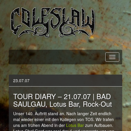
Official Webpage
Coleslaw
23.07.07
TOUR DIARY – 21.07.07 | BAD
SAULGAU, Lotus Bar, Rock-Out
Unser 140. Auftritt stand an. Nach langer Zeit endlich
mal wieder einer mit den Kollegen von TOS. Wir trafen
uns am frühen Abend in der
Lotus Bar
zum Aufbauen.