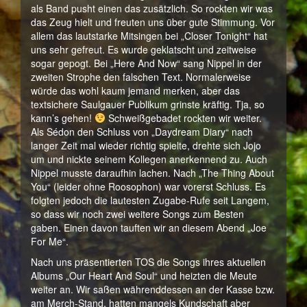
als Band pusht einen das zusätzlich. So rockten wir was
das Zeug hielt und freuten uns über gute Stimmung. Vor
allem das lautstarke Mitsingen bei „Closer Tonight“ hat
uns sehr gefreut. Es wurde geklatscht und zeitweise
sogar gepogt. Bei „Here And Now“ sang Nippel in der
zweiten Strophe den falschen Text. Normalerweise
würde das wohl kaum jemand merken, aber das
textsichere Saulgauer Publikum grinste kräftig. Tja, so
kann’s gehen!
Schweißgebadet rockten wir weiter.
Als Sédon den Schluss von „Daydream Diary“ nach
langer Zeit mal wieder richtig spielte, drehte sich Jojo
um und nickte seinem Kollegen anerkennend zu. Auch
Nippel musste daraufhin lachen. Nach „The Thing About
You“ (leider ohne Roosophon) war vorerst Schluss. Es
folgten jedoch die lautesten Zugabe-Rufe seit Langem,
so dass wir noch zwei weitere Songs zum Besten
gaben. Einen davon tauften wir an diesem Abend „Joe
For Me“.
Nach uns präsentierten TOS die Songs ihres aktuellen
Albums „Our Heart And Soul“ und heizten die Meute
weiter an. Wir saßen währenddessen an der Kasse bzw.
am Merch-Stand, hatten mangels Kundschaft aber