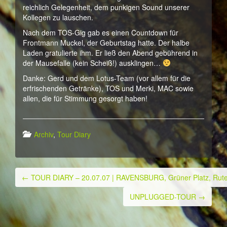
reichlich Gelegenheit, dem punkigen Sound unserer
Kollegen zu lauschen.
Nach dem TOS-Gig gab es einen Countdown für
Frontmann Muckel, der Geburtstag hatte. Der halbe
Laden gratulierte ihm. Er ließ den Abend gebührend in
der Mausefalle (kein Scheiß!) ausklingen…
Danke: Gerd und dem Lotus-Team (vor allem für die
erfrischenden Getränke), TOS und Merki, MAC sowie
allen, die für Stimmung gesorgt haben!
Archiv
,
Tour Diary
←
TOUR DIARY – 20.07.07 | RAVENSBURG, Grüner Platz, Rute
Post navigation
UNPLUGGED-TOUR
→