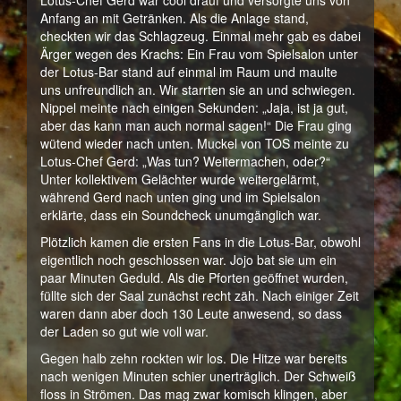
Lotus-Chef Gerd war cool drauf und versorgte uns von
Anfang an mit Getränken. Als die Anlage stand,
checkten wir das Schlagzeug. Einmal mehr gab es dabei
Ärger wegen des Krachs: Ein Frau vom Spielsalon unter
der Lotus-Bar stand auf einmal im Raum und maulte
uns unfreundlich an. Wir starrten sie an und schwiegen.
Nippel meinte nach einigen Sekunden: „Jaja, ist ja gut,
aber das kann man auch normal sagen!“ Die Frau ging
wütend wieder nach unten. Muckel von TOS meinte zu
Lotus-Chef Gerd: „Was tun? Weitermachen, oder?“
Unter kollektivem Gelächter wurde weitergelärmt,
während Gerd nach unten ging und im Spielsalon
erklärte, dass ein Soundcheck unumgänglich war.
Plötzlich kamen die ersten Fans in die Lotus-Bar, obwohl
eigentlich noch geschlossen war. Jojo bat sie um ein
paar Minuten Geduld. Als die Pforten geöffnet wurden,
füllte sich der Saal zunächst recht zäh. Nach einiger Zeit
waren dann aber doch 130 Leute anwesend, so dass
der Laden so gut wie voll war.
Gegen halb zehn rockten wir los. Die Hitze war bereits
nach wenigen Minuten schier unerträglich. Der Schweiß
floss in Strömen. Das mag zwar komisch klingen, aber