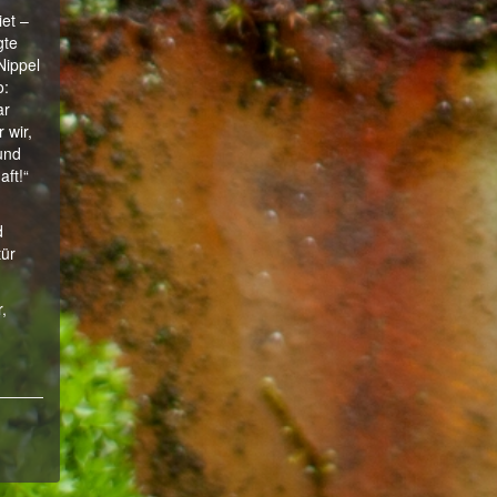
iet –
gte
Nippel
o:
ar
 wir,
und
aft!“
d
tür
,