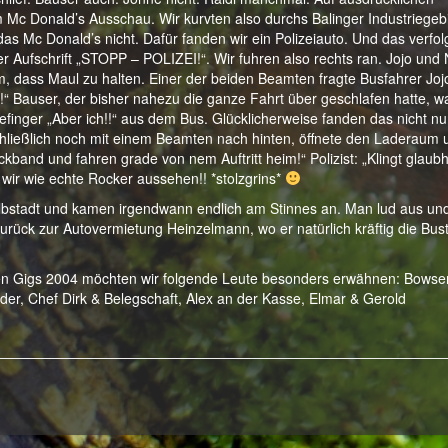
m Mc Donald’s Ausschau. Wir kurvten also durchs Balinger Industriegeb
as Mc Donald’s nicht. Dafür fanden wir ein Polizeiauto. Und das verfol
der Aufschrift „STOPP – POLIZEI!“. Wir fuhren also rechts ran. Jojo und 
m, dass Maul zu halten. Einer der beiden Beamten fragte Busfahrer Joj
!“ Bauser, der bisher nahezu die ganze Fahrt über geschlafen hatte, w
finger „Aber ich!!“ aus dem Bus. Glücklicherweise fanden das nicht nur
hließlich noch mit einem Beamten nach hinten, öffnete den Laderaum 
kband und fahren grade von nem Auftritt heim!“ Polizist: „Klingt glaubh
wir wie echte Rocker aussehen!! *stolzgrins*
 Albstadt und kamen irgendwann endlich am Stinnes an. Man lud aus un
urück zur Autovermietung Heinzelmann, wo er natürlich kräftig die Bus
ten Gigs 2004 möchten wir folgende Leute besonders erwähnen: Bowser
lder, Chef Dirk & Belegschaft, Alex an der Kasse, Elmar & Gerold