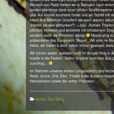
Wunsch von Raidi hielten wir in Balingen nach eine
fanden allerdings dank einer blöden Straßensperre d
uns! Auf einmal leuchtete hinter uns ein Schild mit 
baten ihre Mitfahrer (insofern sie wach waren) daru
„Haben sie was getrunken?“ – Jojo: „Keinen Tropfen
plötzlich hellwach und proletete mit erhobenem Zeige
sondern auch die Polizisten witzig!
Nippel ging sc
präsentierte das Equipment. Nippel: „Wir sind ne Roc
Haha, wir haben’s doch schon immer gewusst, dass 
Wir fuhren weiter, speisten noch im Burger King in
hüpfte in die Federn. Sédon brachte noch den Bus z
zuschlug…
Im Rahmen unseres 40sten (unglaublich!) und letz
Raidi, Jonne, Cris, Elen, Freddi & die anderen Nago
Heinzelmann sowie die netten Polizisten.
Archiv
,
Tour Diary