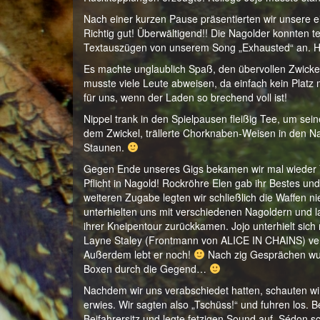
Nach einer kurzen Pause präsentierten wir unsere 
Richtig gut! Überwältigend!! Die Nagolder konnten te
Textauszügen von unserem Song „Exhausted“ an. 
Es machte unglaublich Spaß, den übervollen Zwicke
musste viele Leute abweisen, da einfach kein Platz m
für uns, wenn der Laden so brechend voll ist!
Nippel trank in den Spielpausen fleißig Tee, um se
dem Zwickel, trällerte Chorknaben-Weisen in den 
Staunen.
Gegen Ende unseres Gigs bekamen wir mal wieder 
Pflicht in Nagold! Rockröhre Elen gab ihr Bestes un
weiteren Zugabe legten wir schließlich die Waffen n
unterhielten uns mit verschiedenen Nagoldern und l
ihrer Kneipentour zurückkamen. Jojo unterhielt sich
Layne Staley (Frontmann von ALICE IN CHAINS) verg
Außerdem lebt er noch!
Nach zig Gesprächen wurd
Boxen durch die Gegend…
Nachdem wir uns verabschiedet hatten, schauten wir
erwies. Wir sagten also „Tschüss!“ und fuhren los. 
Beifahrersitz und legte fetzigen Sound auf. Sédon s