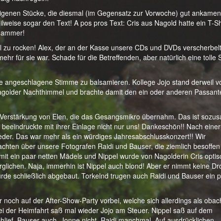
eigenen Stücke, die diesmal (im Gegensatz zur Vorwoche) gut ankamen
ilweise sogar den Text! A pos pros Text: Cris aus Nagold hatte ein T-Sh
Hammer!
l zu rocken! Alex, der an der Kasse unsere CDs und DVDs verscherbelt
ehr für sie war. Schade für die Betreffenden, aber natürlich eine tolle
ine angeschlagene Stimme zu balsamieren. Kollege Jojo stand derweil v
Nagolder Nachthimmel und brachte damit den ein oder anderen Passant
Verstärkung von Elen, die das Gesangsmikro übernahm. Das ist sozu
d beeindruckte mit ihrer Einlage nicht nur uns! Dankeschön!! Nach einer
ieder. Das war mehr als ein würdiges Jahresabschlusskonzert!! Wir
achten über unsere Fotografen Raidi und Bauser, die ziemlich besoffen
 mit ein paar netten Mädels und Nippel wurde von Nagolderin Cris optis
lichen. Naja, immerhin ist Nippel auch blond! Aber er nimmt keine Dr
e schließlich abgebaut. Torkelnd trugen auch Raidi und Bauser ein 
 noch auf der After-Show-Party vorbei, welche sich allerdings als oba
Bei der Heimfahrt saß mal wieder Jojo am Steuer. Nippel saß auf dem
chlief. Bauser auch. Jonne nicht. Raidi manchmal. Auf ausdrücklichen