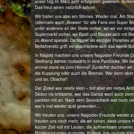
unser Gig im März sehr erfolgreich gewesen. Außerd
Das freut einen natürlich schon!
Wir trafen uns also am Stinnes. Wieder mal. Am Sta
(alternativ auch „Bowser“ für alle Fans von Super M
unter anderem an der Stelle vorbei, wo wir vor e
Supermarkt vorbei, wo Raidi und Bauser sich mit B
zu Abend speiste. Da Nippel als einziger Pommes a
Beifahrersitz griff, verabschiedete sich das klei
In Nagold machten uns unsere Nagolder-Freunde Cri
Steilhang astrein rückwärts in eine Parklücke. Wir 
einmal stank es zum Himmel! Zunächst dachten wir
die Kupplung oder auch die Bremse. War dann aber 
und so. Obacha!!
Der Zickel war relativ klein – bot aber ein nettes A
Sédon nix kritisierte, war das Ganze wohl auch zieml
packten mit an. Nach dem Soundcheck war noch reic
war’s mal wieder spät geworden…
Wir freuten uns, unsere Nagolder-Freunde wieder 
freuten uns noch mehr, als wir sahen, dass unsere 
kurzer Zeit voll mit Leuten, die aufmerksam unsere
Rückkopplungen erzeugte. Kollege Jojo musste stän