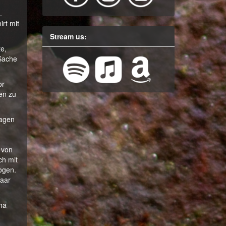
.
irt mit
Stream us:
e,
 Sache
or
en zu
sagen
 von
ch mit
ogen.
paar
cha