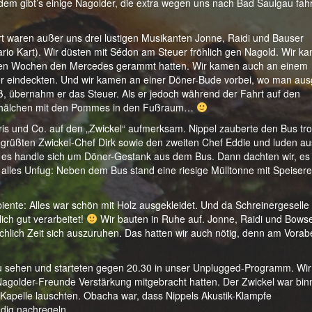
em gibt’s einige Nagolder, die extra wegen uns nach Bad Saulgau fah
rt waren außer uns drei lustigen Musikanten Jonne, Raidi und Bauser
ario Kart). Wir düsten mit Sédon am Steuer fröhlich gen Nagold. Wir k
inigen Wochen den Mercedes gerammt hatten. Wir kamen auch an einem
ier eindeckten. Und wir kamen an einer Döner-Bude vorbei, wo man aus
ß, übernahm er das Steuer. Als er jedoch während der Fahrt auf den
ne Schälchen mit den Pommes in den Fußraum…
s und Co. auf den „Zwickel“ aufmerksam. Nippel zauberte den Bus tro
begrüßten Zwickel-Chef Dirk sowie den zweiten Chef Eddie und luden au
, es handle sich um Döner-Gestank aus dem Bus. Dann dachten wir, es
alles Unfug: Neben dem Bus stand eine riesige Mülltonne mit Speiser
mbiente: Alles war schön mit Holz ausgekleidet. Und da Schreinergeselle
ich gut verarbeitet!
Wir bauten in Ruhe auf. Jonne, Raidi und Bows
hlich Zeit sich auszuruhen. Das hatten wir auch nötig, denn am Vora
zu sehen und starteten gegen 20.30 in unser Unplugged-Programm. Wir
Nagolder-Freunde Verstärkung mitgebracht hatten. Der Zwickel war bi
r Kapelle lauschten. Obacha war, dass Nippels Akustik-Klampfe
dig nachregeln.