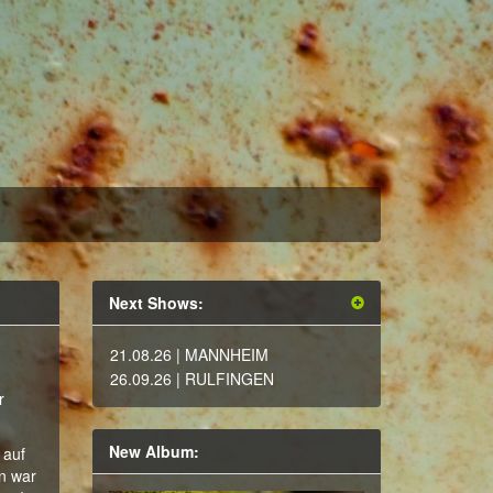
Next Shows:
21.08.26
| MANNHEIM
26.09.26
| RULFINGEN
r
New Album:
 auf
in war