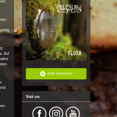
ren!
amen
giebig
tz
s. Auf
 wäre
esten
Jetzt streamen!
er
bend
Visit us:
nnen