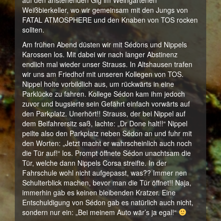
auf den anstehenden Gig im Weingartenen
Weißbierkeller, wo wir gemeinsam mit den Jungs von
FATAL ATMOSPHERE und den Knaben von TOS rocken
sollten.
Am frühen Abend düsten wir mit Sédons und Nippels
Karossen los. Mit dabei wir nach langer Abstinenz
endlich mal wieder unser Strauss. In Altshausen trafen
wir uns am Friedhof mit unseren Kollegen von TOS.
Nippel holte vorbildlich aus, um rückwärts in eine
Parklücke zu fahren. Kollege Sédon kam ihm jedoch
zuvor und bugsierte sein Gefährt einfach vorwärts auf
den Parkplatz. Unerhört!! Strauss, der bei Nippel auf
dem Beifahrersitz saß, lachte: „Dr Done halt!!“ Nippel
peilte also den Parkplatz neben Sédon an und fuhr mit
den Worten: „Jetzt macht er wahrscheinlich auch noch
die Tür auf!“ los. Prompt öffnete Sédon unachtsam die
Tür, welche dann Nippels Corsa streifte. In der
Fahrschule wohl nicht aufgepasst, was?? Immer nen
Schulterblick machen, bevor man die Tür öffnet!! Naja,
immerhin gab es keinen bleibenden Kratzer. Eine
Entschuldigung von Sédon gab es natürlich auch nicht,
sondern nur ein: „Bei meinem Auto wär’s ja egal!“