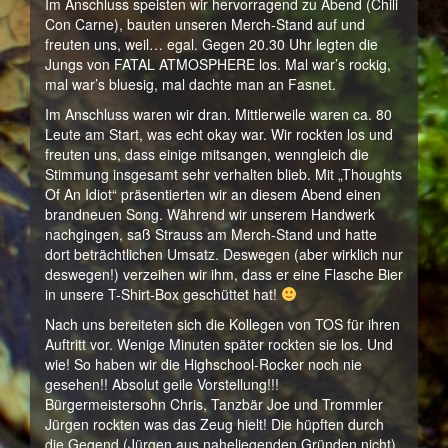
Im Anschluss speisten wir hervorragend zu Abend (Chili
Con Carne), bauten unseren Merch-Stand auf und
freuten uns, weil… egal. Gegen 20.30 Uhr legten die
Jungs von FATAL ATMOSPHERE los. Mal war’s rockig,
mal war’s bluesig, mal dachte man an Fasnet.
Im Anschluss waren wir dran. Mittlerweile waren ca. 80
Leute am Start, was echt okay war. Wir rockten los und
freuten uns, dass einige mitsangen, wenngleich die
Stimmung insgesamt sehr verhalten blieb. Mit „Thoughts
Of An Idiot“ präsentierten wir an diesem Abend einen
brandneuen Song. Während wir unserem Handwerk
nachgingen, saß Strauss am Merch-Stand und hatte
dort beträchtlichen Umsatz. Deswegen (aber wirklich nur
deswegen!) verzeihen wir ihm, dass er eine Flasche Bier
in unsere T-Shirt-Box geschüttet hat!
Nach uns bereiteten sich die Kollegen von TOS für ihren
Auftritt vor. Wenige Minuten später rockten sie los. Und
wie! So haben wir die Highschool-Rocker noch nie
gesehen!! Absolut geile Vorstellung!!!
Bürgermeistersohn Chris, Tanzbär Joe und Trommler
Jürgen rockten was das Zeug hielt! Die hüpften durch
die Gegend (Jürgen aus naheliegenden Gründen nicht),