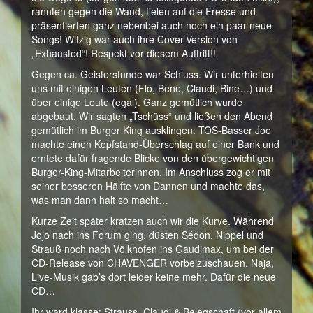
rannten gegen die Wand, fielen auf die Fresse und
präsentierten ganz nebenbei auch noch ein paar neue
Songs! Witzig war auch ihre Cover-Version von
„Exhausted“! Respekt vor diesem Auftritt!!
Gegen ca. Geisterstunde war Schluss. Wir unterhielten
uns mit einigen Leuten (Flo, Bene, Claudi, Bine…) und
über einige Leute (egal). Ganz gemütlich wurde
abgebaut. Wir sagten „Tschüss“ und ließen den Abend
gemütlich im Burger King ausklingen. TOS-Basser Joe
machte einen Kopfstand-Überschlag auf einer Bank und
erntete dafür fragende Blicke von den übergewichtigen
Burger-King-Mitarbeiterinnen. Im Anschluss zog er mit
seiner besseren Hälfte von Dannen und machte das,
was man dann halt so macht…
Kurze Zeit später kratzen auch wir die Kurve. Während
Jojo nach ins Forum ging, düsten Sédon, Nippel und
Strauß noch nach Völkhofen ins Gaudimax, um bei der
CD-Release von CHAVENGER vorbeizuschauen. Naja,
Live-Musik gab’s dort leider keine mehr. Dafür die neue
CD…
Ihr ward klasse: Strauss, Claudi & Belegschaft (vor allem