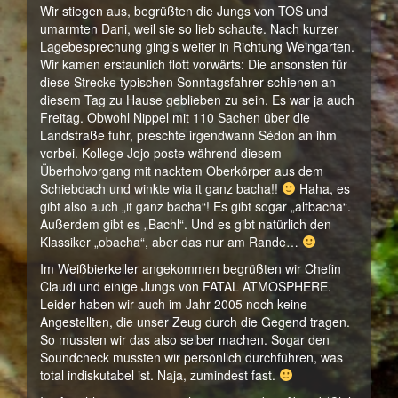
Wir stiegen aus, begrüßten die Jungs von TOS und
umarmten Dani, weil sie so lieb schaute. Nach kurzer
Lagebesprechung ging’s weiter in Richtung Weingarten.
Wir kamen erstaunlich flott vorwärts: Die ansonsten für
diese Strecke typischen Sonntagsfahrer schienen an
diesem Tag zu Hause geblieben zu sein. Es war ja auch
Freitag. Obwohl Nippel mit 110 Sachen über die
Landstraße fuhr, preschte irgendwann Sédon an ihm
vorbei. Kollege Jojo poste während diesem
Überholvorgang mit nacktem Oberkörper aus dem
Schiebdach und winkte wia it ganz bacha!!
Haha, es
gibt also auch „it ganz bacha“! Es gibt sogar „altbacha“.
Außerdem gibt es „Bachl“. Und es gibt natürlich den
Klassiker „obacha“, aber das nur am Rande…
Im Weißbierkeller angekommen begrüßten wir Chefin
Claudi und einige Jungs von FATAL ATMOSPHERE.
Leider haben wir auch im Jahr 2005 noch keine
Angestellten, die unser Zeug durch die Gegend tragen.
So mussten wir das also selber machen. Sogar den
Soundcheck mussten wir persönlich durchführen, was
total indiskutabel ist. Naja, zumindest fast.