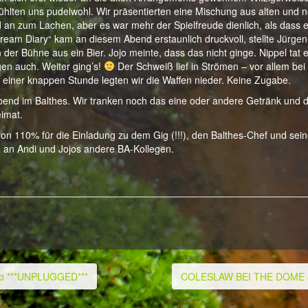
fühlten uns pudelwohl. Wir präsentierten eine Mischung aus alten und 
 an zum Lachen, aber es war mehr der Spielfreude dienlich, als dass 
dream Diary“ kam an diesem Abend erstaunlich druckvoll, stellte Jürge
n der Bühne aus ein Bier. Jojo meinte, dass das nicht ginge. Nippel tat 
gen auch. Weiter ging’s!
Der Schweiß lief in Strömen – vor allem bei
ner knappen Stunde legten wir die Waffen nieder. Keine Zugabe.
bend im Balthes. Wir tranken noch das eine oder andere Getränk und 
eimat.
n 110% für die Einladung zu dem Gig (!!!), den Balthes-Chef und sei
e an Andi und Jojos andere BA-Kollegen.
ub ***UNPLUGGED***
COLESLAW BEI THE DOME