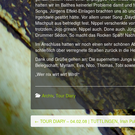
hatten wir im Balthes keinerlei Probleme damit und 
Songs. Jürgens Effekt-Einlagen brachten uns ab und
irgendwie gestört hätte. Vor allem unser Song „Day
Mischpult aus befriedigt fest. Nippel verschenkte vo
trotzdem. Jojo grinste. Nippel auch. Done auch. Jür
Drummer Sédon. So macht das Rocken Spaß! Nach ei
Im Anschluss hatten wir noch einen sehr schönen A
schließlich über verregnete Straßen zurück in die H
Dank und Grüße gehen an: Die supernetten Jungs vo
Belegschaft, Myriam, Eva, Nico, Thomas, Tobi sowi
„Wer nix wirt wirt Wird!“
Archiv
,
Tour Diary
←
TOUR DIARY – 04.02.08 | TUTTLINGEN, Irish P
Post navigation