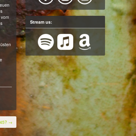
neuen
es
n vom
Stream us:
es
düsten
ne
 45?
→