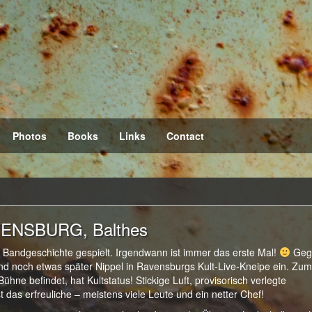
Photos
Books
Links
Contact
VENSBURG, Balthes
r Bandgeschichte gespielt. Irgendwann ist immer das erste Mal!
Geg
nd noch etwas später Nippel in Ravensburgs Kult-Live-Kneipe ein. Zum
hne befindet, hat Kultstatus! Stickige Luft, provisorisch verlegte
t das erfreuliche – meistens viele Leute und ein netter Chef!