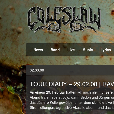
Official Webpage
Coleslaw
News
Band
Live
Music
Lyrics
02.03.08
TOUR DIARY – 29.02.08 | RA
An einem 29. Februar hatten wir noch nie in unsere
Abend trafen zuerst Jojo, dann Sédon und Jürgen u
das düstere Kellergewölbe, unter dem sich die Live-Bü
Stromleitungen, agressive Akustik, aber – und das is