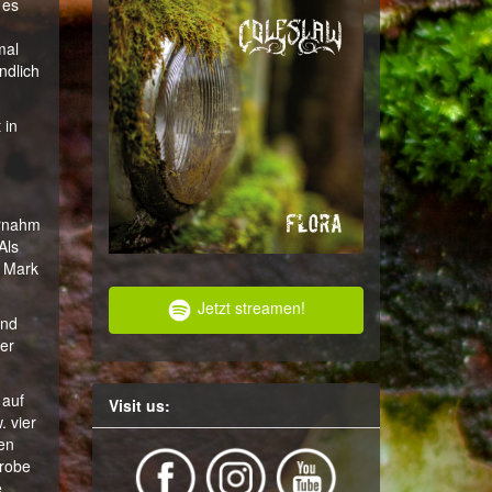
 es
mal
ndlich
 in
ernahm
Als
h Mark
Jetzt streamen!
end
der
 auf
Visit us:
 vier
ten
probe
e