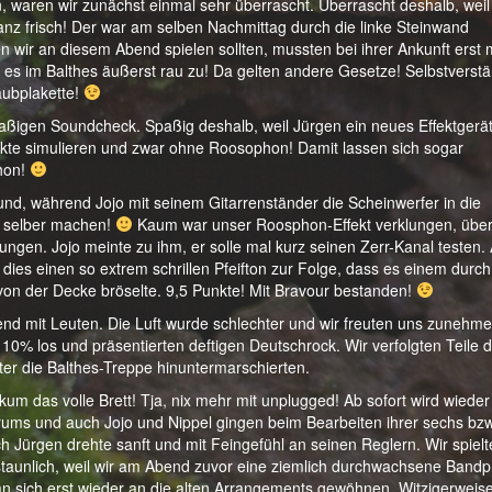
, waren wir zunächst einmal sehr überrascht. Überrascht deshalb, weil
anz frisch! Der war am selben Nachmittag durch die linke Steinwand
 wir an diesem Abend spielen sollten, mussten bei ihrer Ankunft erst 
 es im Balthes äußerst rau zu! Da gelten andere Gesetze! Selbstverstä
aubplakette!
paßigen Soundcheck. Spaßig deshalb, weil Jürgen ein neues Effektgerät
kte simulieren und zwar ohne Roosophon! Damit lassen sich sogar
hon!
nd, während Jojo mit seinem Gitarrenständer die Scheinwerfer in die
es selber machen!
Kaum war unser Roosphon-Effekt verklungen, üb
ngen. Jojo meinte zu ihm, er solle mal kurz seinen Zerr-Kanal testen. 
dies einen so extrem schrillen Pfeifton zur Folge, dass es einem durc
 von der Decke bröselte. 9,5 Punkte! Mit Bravour bestanden!
nd mit Leuten. Die Luft wurde schlechter und wir freuten uns zunehm
10% los und präsentierten deftigen Deutschrock. Wir verfolgten Teile 
er die Balthes-Treppe hinuntermarschierten.
ikum das volle Brett! Tja, nix mehr mit unplugged! Ab sofort wird wieder
ms und auch Jojo und Nippel gingen beim Bearbeiten ihrer sechs bzw.
ch Jürgen drehte sanft und mit Feingefühl an seinen Reglern. Wir spiel
staunlich, weil wir am Abend zuvor eine ziemlich durchwachsene Band
 sich erst wieder an die alten Arrangements gewöhnen. Witzigerweis