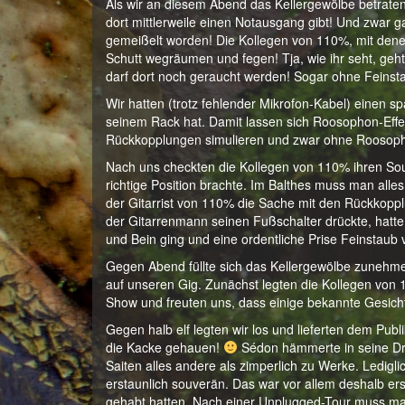
Als wir an diesem Abend das Kellergewölbe betraten
dort mittlerweile einen Notausgang gibt! Und zwar g
gemeißelt worden! Die Kollegen von 110%, mit denen
Schutt wegräumen und fegen! Tja, wie ihr seht, geht
darf dort noch geraucht werden! Sogar ohne Feinst
Wir hatten (trotz fehlender Mikrofon-Kabel) einen s
seinem Rack hat. Damit lassen sich Roosophon-Effe
Rückkopplungen simulieren und zwar ohne Roosop
Nach uns checkten die Kollegen von 110% ihren Sou
richtige Position brachte. Im Balthes muss man all
der Gitarrist von 110% die Sache mit den Rückkopplu
der Gitarrenmann seinen Fußschalter drückte, hatte 
und Bein ging und eine ordentliche Prise Feinstaub
Gegen Abend füllte sich das Kellergewölbe zunehme
auf unseren Gig. Zunächst legten die Kollegen von 1
Show und freuten uns, dass einige bekannte Gesicht
Gegen halb elf legten wir los und lieferten dem Publ
die Kacke gehauen!
Sédon hämmerte in seine Dru
Saiten alles andere als zimperlich zu Werke. Ledigli
erstaunlich souverän. Das war vor allem deshalb er
gehabt hatten. Nach einer Unplugged-Tour muss man