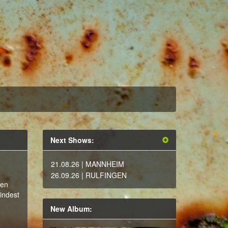
Next Shows:
21.08.26
| MANNHEIM
26.09.26
| RULFINGEN
en
indest
New Album: