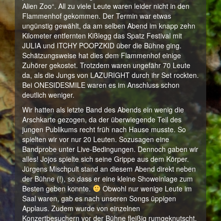
Alien Zoo“. All zu viele Leute waren leider nicht in den
Flammenhof gekommen. Der Termin war etwas
ungünstig gewählt, da am selben Abend im knapp zehn
Kilometer entfernten Kißlegg das Spatz Festival mit
JULIA und ITCHY POOPZKID über die Bühne ging.
Schätzungsweise hat dies dem Flammenhof einige
Zuhörer gekostet. Trotzdem waren ungefähr 70 Leute
da, als die Jungs von LAZURIGHT durch ihr Set rockten.
Bei ONESIDESMILE waren es im Anschluss schon
deutlich weniger.
Wir hatten als letzte Band des Abends ein wenig die
Arschkarte gezogen, da der überwiegende Teil des
jungen Publikums recht früh nach Hause musste. So
spielten wir vor nur 20 Leuten. Sozusagen eine
Bandprobe unter Live-Bedingungen. Dennoch gaben wir
alles! Jojos spielte sich seine Grippe aus dem Körper.
Jürgens Mischpult stand an diesem Abend direkt neben
der Bühne (!), so dass er eine kleine Showeinlage zum
Besten geben konnte.
Obwohl nur wenige Leute im
Saal waren, gab es nach unseren Songs üppigen
Applaus. Zudem wurde von einzelnen
Konzertbesuchern vor der Bühne fleißig rumgeknutscht.