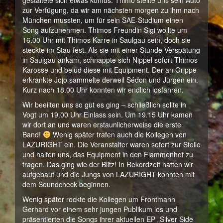
gestaltete sich etwas konfus. Thimo stellte uns sein Auto
zur Verfügung, da wir am nächsten morgen zu ihm nach
München mussten, um für sein SAE-Studium einen
Song aufzunehmen. Thimos Freundin Sigi wollte um
16.00 Uhr mit Thimos Karre in Saulgau sein, doch sie
steckte im Stau fest. Als sie mit einer Stunde Verspätung
in Saulgau ankam, schnappte sich Nippel sofort Thimos
Karosse und belud diese mit Equipment. Der an Grippe
erkrankte Jojo sammelte derweil Sédon und Jürgen ein.
Kurz nach 18.00 Uhr konnten wir endlich losfahren.
Wir beeilten uns so gut es ging – schließlich sollte in
Vogt um 19.00 Uhr Einlass sein. Um 19.15 Uhr kamen
wir dort an und waren erstaunlicherweise die erste
Band!
Wenig später trafen auch die Kollegen von
LAZURIGHT ein. Die Veranstalter waren sofort zur Stelle
und halfen uns, das Equipment in den Flammenhof zu
tragen. Das ging wie der Blitz! In Rekordzeit hatten wir
aufgebaut und die Jungs von LAZURIGHT konnten mit
dem Soundcheck beginnen.
Wenig später rockte die Kollegen um Frontmann
Gerhard vor einem sehr jungen Publikum los und
präsentierten die Songs ihrer aktuellen EP „Silver Side