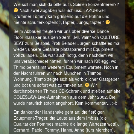
Wie soll man sich da bitte auf’s Spielen konzentrieren??
Nach zwei Zugaben war Schluss. LAZURIGHT-
Drummer Tommy kam grinsend auf die Bühne und
meinte schulterklopfend: „Tapfer, Jungs, tapfer!“
Beim Abbauen freuten wir uns über diverse Dance-
Floor-Klassiker aus den 90ern. „Mr. Vain“ von CULTURE
BEAT zum Beispiel. Profi-Belader Jürgen schaffte es mal
wieder, unsere Gefährte platzsparend mit Equipment
voll zu laden. Das war auch nötig, denn nachdem wir
uns verabschiedet hatten, fuhren wir nach Kißlegg, wo
Thimo bereits mit weiterem Equipment wartete. Noch in
der Nacht fuhren wir nach München in Thimos
Wohnung. Thimo zeigte sich als vorbildlicher Gastgeber
und bot uns sofort was zu trinken an.
Wir
durchstöberten Thimos CD-Schrank und stießen auf alte
COLESLAW-Live-Aufnahmen aus dem Jahr 2002. Die
wurde natürlich sofort angehört. Kein Kommentar… ;-b
Ein dankender Handshake geht an: die fleißigen
Equipment-Träger, die Leute aus dem Imbiss (die
Qualität der Pommes machte die lange Wartezeit wett!),
Gerhard, Pablo, Tommy, Hanni, Anne (fürs Merchen),