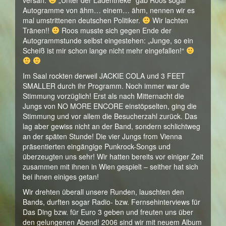
versah.
„Unter der Ladentheke“ gab Roos sogar
Autogramme von ähm… einem… ähm, nennen wir es
mal umstrittenen deutschen Politiker.
Wir lachten
Tränen!!
Roos musste sich gegen Ende der
Autogrammstunde selbst eingestehen: „Junge, so ein
Scheiß ist mir schon lange nicht mehr eingefallen!“
Im Saal rockten derweil JACKIE COLA und 3 FEET
SMALLER durch ihr Programm. Noch immer war die
Stimmung vorzüglich! Erst als nach Mitternacht die
Jungs von NO MORE ENCORE einstöpselten, ging die
Stimmung und vor allem die Besucherzahl zurück. Das
lag aber gewiss nicht an der Band, sondern schlichtweg
an der späten Stunde! Die vier Jungs from Vienna
präsentierten eingängige Punkrock-Songs und
überzeugten uns sehr! Wir hatten bereits vor einiger Zeit
zusammen mit ihnen in Wien gespielt – seither hat sich
bei ihnen einiges getan!
Wir drehten überall unsere Runden, lauschten den
Bands, durften sogar Radio- bzw. Fernsehinterviews für
Das Ding bzw. für Euro 3 geben und freuten uns über
den gelungenen Abend! 2006 sind wir mit neuem Album