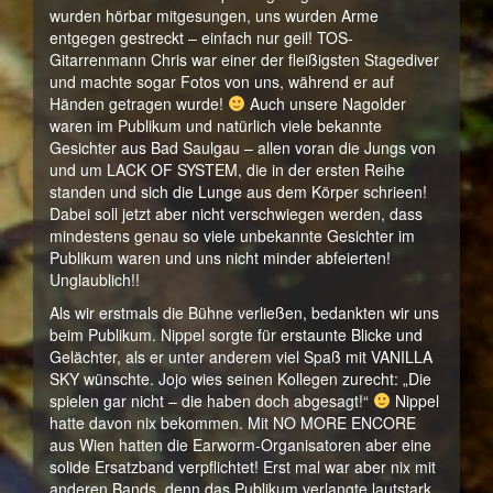
wurden hörbar mitgesungen, uns wurden Arme
entgegen gestreckt – einfach nur geil! TOS-
Gitarrenmann Chris war einer der fleißigsten Stagediver
und machte sogar Fotos von uns, während er auf
Händen getragen wurde!
Auch unsere Nagolder
waren im Publikum und natürlich viele bekannte
Gesichter aus Bad Saulgau – allen voran die Jungs von
und um LACK OF SYSTEM, die in der ersten Reihe
standen und sich die Lunge aus dem Körper schrieen!
Dabei soll jetzt aber nicht verschwiegen werden, dass
mindestens genau so viele unbekannte Gesichter im
Publikum waren und uns nicht minder abfeierten!
Unglaublich!!
Als wir erstmals die Bühne verließen, bedankten wir uns
beim Publikum. Nippel sorgte für erstaunte Blicke und
Gelächter, als er unter anderem viel Spaß mit VANILLA
SKY wünschte. Jojo wies seinen Kollegen zurecht: „Die
spielen gar nicht – die haben doch abgesagt!“
Nippel
hatte davon nix bekommen. Mit NO MORE ENCORE
aus Wien hatten die Earworm-Organisatoren aber eine
solide Ersatzband verpflichtet! Erst mal war aber nix mit
anderen Bands, denn das Publikum verlangte lautstark