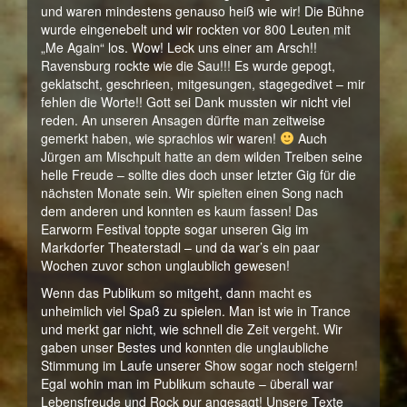
und waren mindestens genauso heiß wie wir! Die Bühne
wurde eingenebelt und wir rockten vor 800 Leuten mit
„Me Again“ los. Wow! Leck uns einer am Arsch!!
Ravensburg rockte wie die Sau!!! Es wurde gepogt,
geklatscht, geschrieen, mitgesungen, stagegedivet – mir
fehlen die Worte!! Gott sei Dank mussten wir nicht viel
reden. An unseren Ansagen dürfte man zeitweise
gemerkt haben, wie sprachlos wir waren!
Auch
Jürgen am Mischpult hatte an dem wilden Treiben seine
helle Freude – sollte dies doch unser letzter Gig für die
nächsten Monate sein. Wir spielten einen Song nach
dem anderen und konnten es kaum fassen! Das
Earworm Festival toppte sogar unseren Gig im
Markdorfer Theaterstadl – und da war’s ein paar
Wochen zuvor schon unglaublich gewesen!
Wenn das Publikum so mitgeht, dann macht es
unheimlich viel Spaß zu spielen. Man ist wie in Trance
und merkt gar nicht, wie schnell die Zeit vergeht. Wir
gaben unser Bestes und konnten die unglaubliche
Stimmung im Laufe unserer Show sogar noch steigern!
Egal wohin man im Publikum schaute – überall war
Lebensfreude und Rock pur angesagt! Unsere Texte