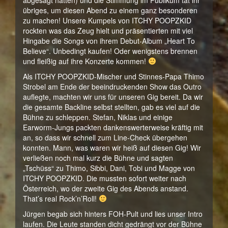
abgesagt hatten) und die Stimmung im Publikum tat ihr
übriges, um diesen Abend zu einem ganz besonderen
zu machen! Unsere Kumpels von ITCHY POOPZKID
rockten was das Zeug hielt und präsentierten mit viel
Hingabe die Songs von ihrem Debut-Album „Heart To
Believe“. Unbedingt kaufen! Oder wenigstens brennen
und fleißig auf ihre Konzerte kommen!
Als ITCHY POOPZKID-Mischer und Stinnes-Papa Thimo
Strobel am Ende der beeindruckenden Show das Outro
auflegte, machten wir uns für unseren Gig bereit. Da wir
die gesamte Backline selbst stellten, gab es viel auf die
Bühne zu schleppen. Stefan, Niklas und einige
Earworm-Jungs packten dankenswerterweise kräftig mit
an, so dass wir schnell zum Line-Check übergehen
konnten. Mann, was waren wir heiß auf diesen Gig! Wir
verließen noch mal kurz die Bühne und sagten
„Tschüss“ zu Thimo, Sibbi, Dani, Tobi und Magge von
ITCHY POOPZKID. Die mussten sofort weiter nach
Österreich, wo der zweite Gig des Abends anstand.
That’s real Rock’n’Roll!
Jürgen begab sich hinters FOH-Pult und lies unser Intro
laufen. Die Leute standen dicht gedrängt vor der Bühne