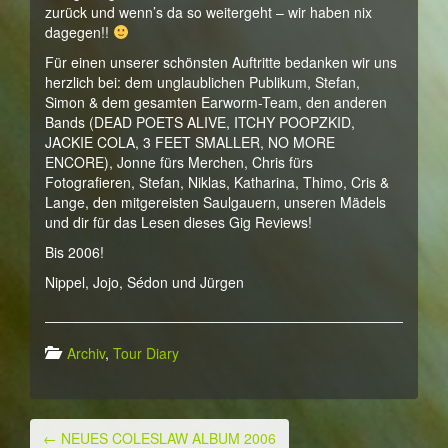
zurück und wenn’s da so weitergeht – wir haben nix
dagegen!!
Für einen unserer schönsten Auftritte bedanken wir uns
herzlich bei: dem unglaublichen Publikum, Stefan,
Simon & dem gesamten Earworm-Team, den anderen
Bands (DEAD POETS ALIVE, ITCHY POOPZKID,
JACKIE COLA, 3 FEET SMALLER, NO MORE
ENCORE), Jonne fürs Merchen, Chris fürs
Fotografieren, Stefan, Niklas, Katharina, Thimo, Cris &
Lange, den mitgereisten Saulgauern, unseren Mädels
und dir für das Lesen dieses Gig Reviews!
Bis 2006!
Nippel, Jojo, Sédon und Jürgen
Archiv
,
Tour Diary
←
NEUES COLESLAW ALBUM 2006