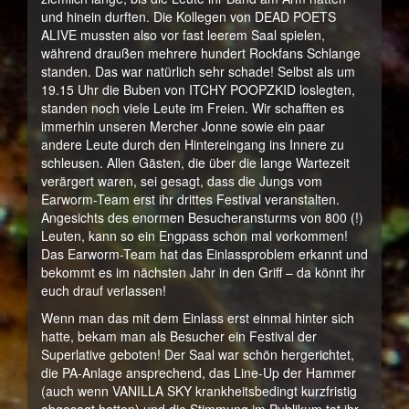
und hinein durften. Die Kollegen von DEAD POETS
ALIVE mussten also vor fast leerem Saal spielen,
während draußen mehrere hundert Rockfans Schlange
standen. Das war natürlich sehr schade! Selbst als um
19.15 Uhr die Buben von ITCHY POOPZKID loslegten,
standen noch viele Leute im Freien. Wir schafften es
immerhin unseren Mercher Jonne sowie ein paar
andere Leute durch den Hintereingang ins Innere zu
schleusen. Allen Gästen, die über die lange Wartezeit
verärgert waren, sei gesagt, dass die Jungs vom
Earworm-Team erst ihr drittes Festival veranstalten.
Angesichts des enormen Besucheransturms von 800 (!)
Leuten, kann so ein Engpass schon mal vorkommen!
Das Earworm-Team hat das Einlassproblem erkannt und
bekommt es im nächsten Jahr in den Griff – da könnt ihr
euch drauf verlassen!
Wenn man das mit dem Einlass erst einmal hinter sich
hatte, bekam man als Besucher ein Festival der
Superlative geboten! Der Saal war schön hergerichtet,
die PA-Anlage ansprechend, das Line-Up der Hammer
(auch wenn VANILLA SKY krankheitsbedingt kurzfristig