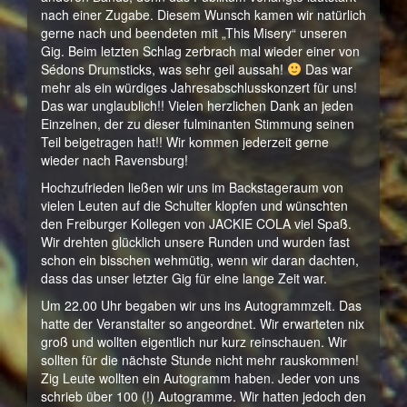
nach einer Zugabe. Diesem Wunsch kamen wir natürlich
gerne nach und beendeten mit „This Misery“ unseren
Gig. Beim letzten Schlag zerbrach mal wieder einer von
Sédons Drumsticks, was sehr geil aussah!
Das war
mehr als ein würdiges Jahresabschlusskonzert für uns!
Das war unglaublich!! Vielen herzlichen Dank an jeden
Einzelnen, der zu dieser fulminanten Stimmung seinen
Teil beigetragen hat!! Wir kommen jederzeit gerne
wieder nach Ravensburg!
Hochzufrieden ließen wir uns im Backstageraum von
vielen Leuten auf die Schulter klopfen und wünschten
den Freiburger Kollegen von JACKIE COLA viel Spaß.
Wir drehten glücklich unsere Runden und wurden fast
schon ein bisschen wehmütig, wenn wir daran dachten,
dass das unser letzter Gig für eine lange Zeit war.
Um 22.00 Uhr begaben wir uns ins Autogrammzelt. Das
hatte der Veranstalter so angeordnet. Wir erwarteten nix
groß und wollten eigentlich nur kurz reinschauen. Wir
sollten für die nächste Stunde nicht mehr rauskommen!
Zig Leute wollten ein Autogramm haben. Jeder von uns
schrieb über 100 (!) Autogramme. Wir hatten jedoch den