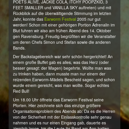
POETS ALIVE, JACKIE COLA, ITCHY POOPZKID, 3
FEET SMALLER und VANILLA SKY auftreten) und mit
Rückblick auf die überwältigende Stimmung im letzten
Jahr, konnte das
Earworm Festival
2005 nur gut
werden! Schon mit einer gehörigen Portion Adrenalin im
Blut fuhren wir also am frühen Abend des 14. Oktober
gen Ravensburg. Freudig begrüßten wir die Veranstalter
um deren Chefs Simon und Stefan sowie die anderen
Bands.
Der Backstagebereich war sehr schön hergerichtet! An
einem große Buffet gab es alles, was das Herz (oder
besser gesagt: der Magen) begehrte. Wollte man was
zu trinken haben, dann musste man nur einem der
reizenden Earworm-Mädels Bescheid sagen, und schon
wurde einem gereicht, was man wollte. Sogar echtes
Red Bull!
Um 18.00 Uhr öffnete das Earworm Festival seine
Pforten. Hier zeichnete sich das einzige größere
Organisationsproblem des Abends ab: Da es die Herren
von der Sicherheit mit der Einlasskontrolle sehr genau
nahmen und es nur einen Eingang gab, dauerte es
ziemlich lange, bis die Leute ihr Band am Arm hatten