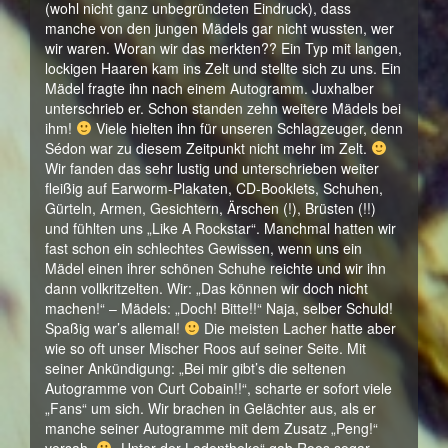
(wohl nicht ganz unbegründeten Eindruck), dass
manche von den jungen Mädels gar nicht wussten, wer
wir waren. Woran wir das merkten?? Ein Typ mit langen,
lockigen Haaren kam ins Zelt und stellte sich zu uns. Ein
Mädel fragte ihn nach einem Autogramm. Juxhalber
unterschrieb er. Schon standen zehn weitere Mädels bei
ihm!
Viele hielten ihn für unseren Schlagzeuger, denn
Sédon war zu diesem Zeitpunkt nicht mehr im Zelt.
Wir fanden das sehr lustig und unterschrieben weiter
fleißig auf Earworm-Plakaten, CD-Booklets, Schuhen,
Gürteln, Armen, Gesichtern, Ärschen (!), Brüsten (!!)
und fühlten uns „Like A Rockstar“. Manchmal hatten wir
fast schon ein schlechtes Gewissen, wenn uns ein
Mädel einen ihrer schönen Schuhe reichte und wir ihn
dann vollkritzelten. Wir: „Das können wir doch nicht
machen!“ – Mädels: „Doch! Bitte!!“ Naja, selber Schuld!
Spaßig war’s allemal!
Die meisten Lacher hatte aber
wie so oft unser Mischer Roos auf seiner Seite. Mit
seiner Ankündigung: „Bei mir gibt’s die seltenen
Autogramme von Curt Cobain!!“, scharte er sofort viele
„Fans“ um sich. Wir brachen in Gelächter aus, als er
manche seiner Autogramme mit dem Zusatz „Peng!“