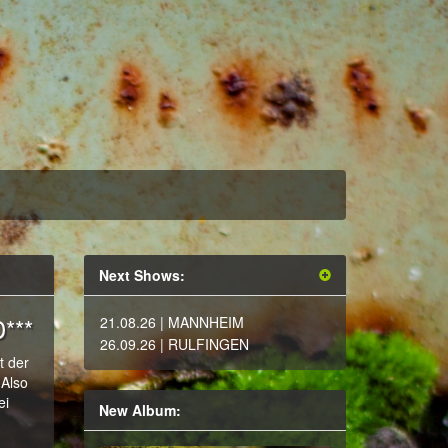
Next Shows:
***
21.08.26
| MANNHEIM
26.09.26
| RULFINGEN
t der
 Also
ei
New Album: