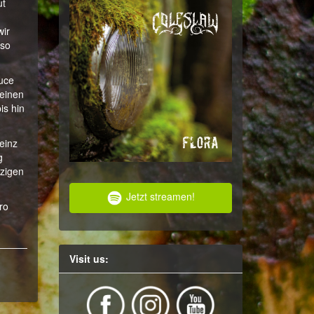
ut
wir
 so
ruce
seinen
is hin
einz
g
tzigen
Jetzt streamen!
ro
Visit us: