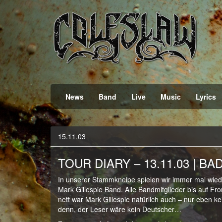
Official Webpage
Coleslaw
News
Band
Live
Music
Lyrics
15.11.03
TOUR DIARY – 13.11.03 | BA
In unserer Stammkneipe spielen wir immer mal wied
Mark Gillespie Band. Alle Bandmitglieder bis auf F
nett war Mark Gillespie natürlich auch – nur eben ke
denn, der Leser wäre kein Deutscher…