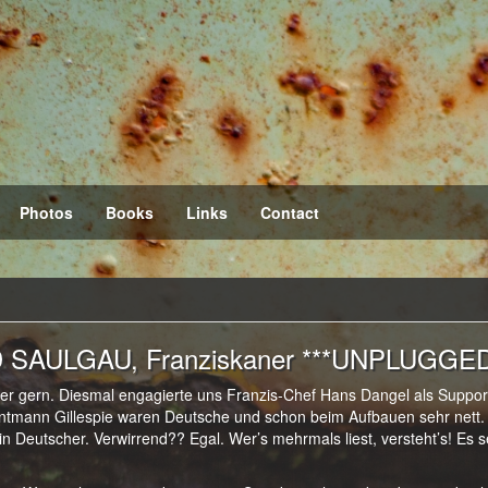
Photos
Books
Links
Contact
D SAULGAU, Franziskaner ***UNPLUGGED
er gern. Diesmal engagierte uns Franzis-Chef Hans Dangel als Suppor
rontmann Gillespie waren Deutsche und schon beim Aufbauen sehr nett.
in Deutscher. Verwirrend?? Egal. Wer’s mehrmals liest, versteht’s! Es s