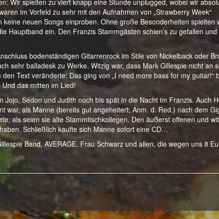
agen: Wir spielten zu viert knapp eine Stunde unplugged, wobei wir absol
l waren im Vorfeld zu sehr mit den Aufnahmen von „Strawberry Week“
len keine neuen Songs einproben. Ohne große Besonderheiten spielten 
die Hauptband ein. Den Franzis Stammgästen schien’s zu gefallen und
nschluss bodenständigen Gitarrenrock im Stile von Nickelback oder B
uch sehr balladesk zu Werke. Witzig war, dass Mark Gillespie nicht an 
 den Text veränderte: Das ging von „I need more bass for my guitar!“ b
 Und das mitten im Lied!
n Jojo, Sédon und Judith noch bis spät in die Nacht im Franzis. Auch H
t war, als Manne (bereits gut angeheitert; Anm. d. Red.) nach dem Gi
te, als seien sie alte Stammtischkollegen. Den äußerst offenen und wi
rt haben. Schließlich kaufte sich Manne sofort eine CD…
illespie Band, AVERAGE, Frau Schwarz und allen, die wegen uns 8 Eu