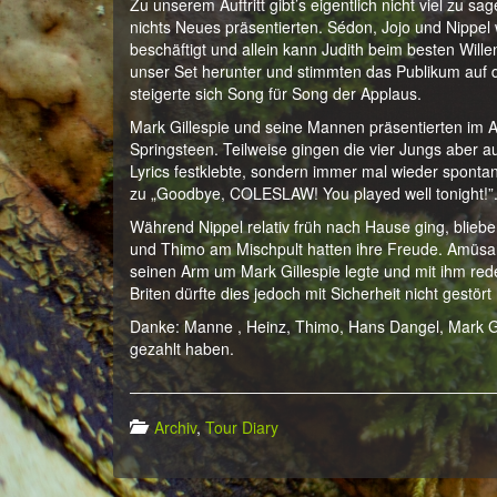
Zu unserem Auftritt gibt’s eigentlich nicht viel zu s
nichts Neues präsentierten. Sédon, Jojo und Nippe
beschäftigt und allein kann Judith beim besten Wil
unser Set herunter und stimmten das Publikum auf 
steigerte sich Song für Song der Applaus.
Mark Gillespie und seine Mannen präsentierten im A
Springsteen. Teilweise gingen die vier Jungs aber a
Lyrics festklebte, sondern immer mal wieder spontan
zu „Goodbye, COLESLAW! You played well tonight!”.
Während Nippel relativ früh nach Hause ging, bliebe
und Thimo am Mischpult hatten ihre Freude. Amüsan
seinen Arm um Mark Gillespie legte und mit ihm rede
Briten dürfte dies jedoch mit Sicherheit nicht gestö
Danke: Manne , Heinz, Thimo, Hans Dangel, Mark G
gezahlt haben.
Archiv
,
Tour Diary