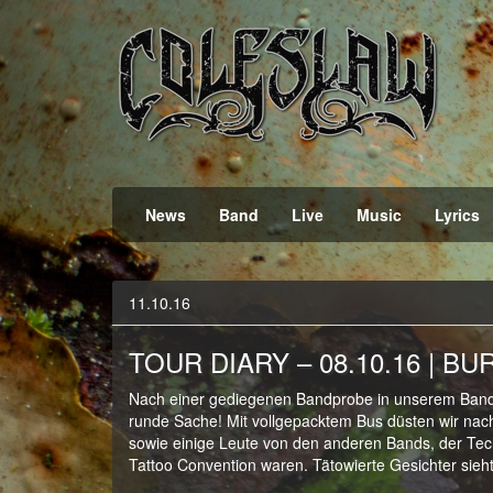
Official Webpage
Coleslaw
News
Band
Live
Music
Lyrics
11.10.16
TOUR DIARY – 08.10.16 | BUR
Nach einer gediegenen Bandprobe in unserem Bandr
runde Sache! Mit vollgepacktem Bus düsten wir na
sowie einige Leute von den anderen Bands, der Tech
Tattoo Convention waren. Tätowierte Gesichter sieht