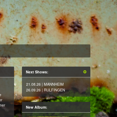
Next Shows:
21.08.26
| MANNHEIM
26.09.26
| RULFINGEN
e
er
iner
New Album: