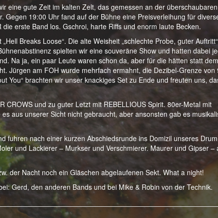
ir eine gute Zeit im kalten Zelt, das gemessen an der überschaubaren
. Gegen 19:00 Uhr fand auf der Bühne eine Preisverleihung für divers
 die erste Band los. Gschroi, harte Riffs und enorm laute Becken.
Hell Breaks Loose“. Die alte Weisheit „schlechte Probe, guter Auftritt“
r Bühnenabstinenz spielten wir eine souveräne Show und hatten dabei j
 Na ja, ein paar Leute waren schon da, aber für die hätten statt de
reicht. Jürgen am FOH wurde mehrfach ermahnt, die Dezibel-Grenze von
out You“ brachten wir unser knackiges Set zu Ende und freuten uns, da
R CROWS und zu guter Letzt mit REBELLIOUS Spirit. 80er-Metal mit
es aus unserer Sicht nicht gebraucht, aber ansonsten gab es musikal
d fuhren nach einer kurzen Abschiedsrunde ins Domizil unseres Dru
ler und Lackierer – Murkser und Verschmierer. Maurer und Gipser – a
zw. der Nacht noch ein Gläschen abgelaufenen Sekt. What a night!
i: Gerd, den anderen Bands und bei Mike & Robin von der Technik.