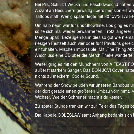
Bei Pils, Schnitzl-Wecka und Fäschdwuschd hatten w
Anzahl an Besuchern gewaltig überdimensioniert war
Tattoos statt. Wenig später legte mit 30 DAYS LATER
Um halb neun war für uns Showtime. Los ging es mit „
sollte sich mal wieder bewahrheiten. Trotz längere
Menge Spaß. Bezeugen kann dies so gut wie niemand.
riesigen Festzelt auch vier oder fünf Pavillons ge
einzuhalten. Mischen impossible. Mit „The Thing Ab
Anschluss eine CD über die Merch-Theke wanderte.
Weiter ging es mit den Münchnern von A FEAST FO
äußerst starkem Sänger. Das BON JOVI Cover hätte 
nichts zu meckern. Cooler Sound.
Während der Show beluden wir unseren Bandbus un
der dort gerade einen größeren Umbau vornimmt. Mo
Wichser. Wie der Schreiner macht’s dir keiner.
Zu später Stunde tranken wir zur Feier des Tages b
Die Kapelle COLESLAW samt Anhang bedankt sich be