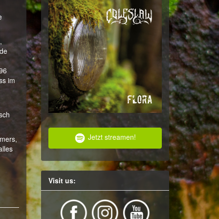
e
,
ede
m
 96
ss im
isch
Jetzt streamen!
mmers,
lles
Visit us: