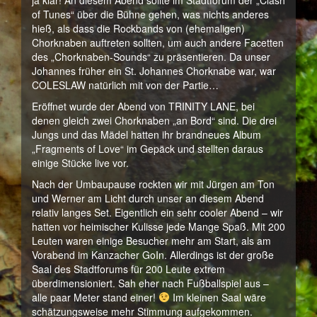
ja klar! An diesem Abend sollte im Stadtforum der „Clash
of Tunes“ über die Bühne gehen, was nichts anderes
hieß, als dass die Rockbands von (ehemaligen)
Chorknaben auftreten sollten, um auch andere Facetten
des „Chorknaben-Sounds“ zu präsentieren. Da unser
Johannes früher ein St. Johannes Chorknabe war, war
COLESLAW natürlich mit von der Partie…
Eröffnet wurde der Abend von TRINITY LANE, bei
denen gleich zwei Chorknaben „an Bord“ sind. Die drei
Jungs und das Mädel hatten ihr brandneues Album
„Fragments of Love“ im Gepäck und stellten daraus
einige Stücke live vor.
Nach der Umbaupause rockten wir mit Jürgen am Ton
und Werner am Licht durch unser an diesem Abend
relativ langes Set. Eigentlich ein sehr cooler Abend – wir
hatten vor heimischer Kulisse jede Mange Spaß. Mit 200
Leuten waren einige Besucher mehr am Start, als am
Vorabend im Kanzacher GoIn. Allerdings ist der große
Saal des Stadtforums für 200 Leute extrem
überdimensioniert. Sah eher nach Fußballspiel aus –
alle paar Meter stand einer!
Im kleinen Saal wäre
schätzungsweise mehr Stimmung aufgekommen.