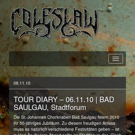
Official Webpage
Coleslaw
08.11.10
TOUR DIARY – 06.11.10 | BAD
SAULGAU, Stadtforum
Die St. Johannes Chorknaben Bad Saulgau feiern 2010
ihr 50-jähriges Jubiläum. Zu diesem freudigen Anlass
muss es natürlich verschiedene Festivitäten geben – ist