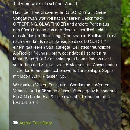
Trotzdem war’s ein schöner Abend.
Nach den Live-Shows legte DJ SOTCHY auf. Seine
Songauswahl war voll nach unserem Geschmack!
OFFSPRING, CLAWFINGER und andere Perlen aus
den 90ern bliesen aus den Boxen – herrlich! Leider
musste das großteils junge Chorknaben-Publikum direkt
nach den Bands nach Hause, so dass DJ SOTCHY in
einem fast leeren Saal auflegte. Der stets freundliche
Alt-Rocker („Jungs, i bin wieder dabei! I seng en ra
Metal-Band!“) ließ sich seine gute Laune jedoch nicht
verderben und zeigte – zum Erstaunen der Anwesenden
– vor der Bühne eine sehenswerte Tanzeinlage. Sogar
mit Moon-Walk! Krasser Typ.
Wir danken Volker, Edith, allen Chorknaben, Werner,
Vanessa und grüßen an diesem Abend ganz besonders:
Flo & Michaela, Eva & Co. sowie alle Teilnehmer des
KAJUZL 2010.
Archiv
,
Tour Diary