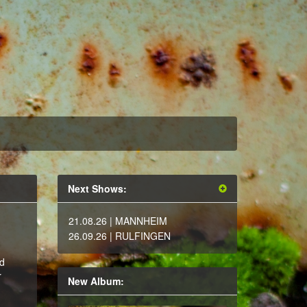
Next Shows:
21.08.26
| MANNHEIM
26.09.26
| RULFINGEN
nd
r
New Album: