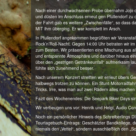
Nach einer durchwachsenen Probe übernahm Jojo da
und düsten im Anschluss erneut gen Pfullendorf zu
der Fahrt gab es weitere „Zwischenfälle“, so dass 
MIT ihm überging. Er war komplett im Arsch.
In Pfullendorf angekommen begrüßten wir Veranstalt
Rock’n’Roll-Nacht. Gegen 14:00 Uhr betraten wir im
zum Besten. Wir präsentierten eine Mischung aus 
und entspannte Atmosphäre und darüber hinaus ein 
über den „gestrigen Getränkeunfall“ aufmerksam la
fühlte sich zunehmend besser.
Nach unserem Konzert streiften wir erneut übers Ge
halbwegs trotzen zu können. Ein Stunt-Motorradfah
Tricks. Irre, was man auf zwei Rädern alles machen
Fazit des Wochenendes: Die Seepark Biker Days sin
Wir verbeugen uns vor: Henrik und Helgi, Audio C
Noch ein persönlicher Hinweis des Schreiberlings
Tourtagebuch-Eintrags: Geschätzter Bandkollege, du
niemals den „Vettel“, sondern ausschließlich den „