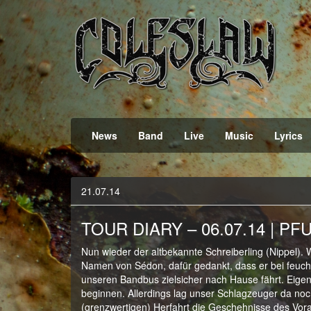
Official Webpage
Coleslaw
News
Band
Live
Music
Lyrics
21.07.14
TOUR DIARY – 06.07.14 | PF
Nun wieder der altbekannte Schreiberling (Nippel). 
Namen von Sédon, dafür gedankt, dass er bei feucht
unseren Bandbus zielsicher nach Hause fährt. Eigen
beginnen. Allerdings lag unser Schlagzeuger da noch
(grenzwertigen) Herfahrt die Geschehnisse des V