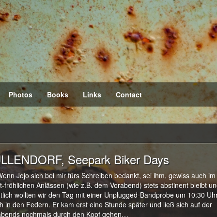
Photos
Books
Links
Contact
ULLENDORF, Seepark Biker Days
Wenn Jojo sich bei mir fürs Schreiben bedankt, sei ihm, gewiss auch im
-fröhlichen Anlässen (wie z.B. dem Vorabend) stets abstinent bleibt u
tlich wollten wir den Tag mit einer Unplugged-Bandprobe um 10:30 Uh
 in den Federn. Er kam erst eine Stunde später und ließ sich auf der
orabends nochmals durch den Kopf gehen…