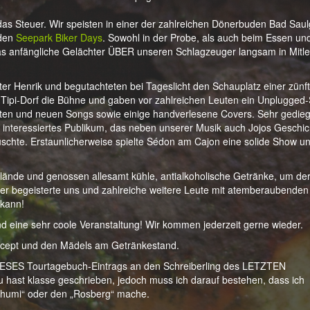
s Steuer. Wir speisten in einer der zahlreichen Dönerbuden Bad Sau
 den
Seepark Biker Days
. Sowohl in der Probe, als auch beim Essen un
das anfängliche Gelächter ÜBER unseren Schlagzeuger langsam in Mitle
er Henrik und begutachteten bei Tageslicht den Schauplatz einer zünf
 Tipi-Dorf die Bühne und gaben vor zahlreichen Leuten ein Unplugged-
alten und neuen Songs sowie einige handverlesene Covers. Sehr gedie
interessiertes Publikum, das neben unserer Musik auch Jojos Geschi
uschte. Erstaunlicherweise spielte Sédon am Cajon eine solide Show u
lände und genossen allesamt kühle, antialkoholische Getränke, um der
rer begeisterte uns und zahlreiche weitere Leute mit atemberaubenden
 kann!
d eine sehr coole Veranstaltung! Wir kommen jederzeit gerne wieder.
oncept und den Mädels am Getränkestand.
 DIESES Tourtagebuch-Eintrags an den Schreiberling des LETZTEN
 hast klasse geschrieben, jedoch muss ich darauf bestehen, dass ich
Schumi“ oder den „Rosberg“ mache.