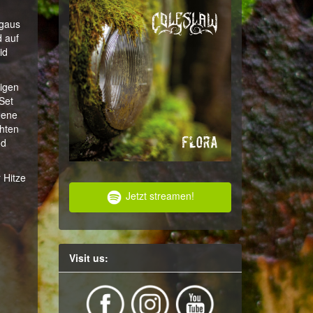
lgaus
d auf
id
tigen
Set
gene
chten
nd
 Hitze
Jetzt streamen!
Visit us: