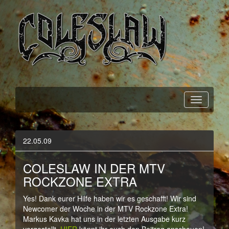
Official Webpage
Coleslaw
22.05.09
COLESLAW IN DER MTV
ROCKZONE EXTRA
Yes! Dank eurer Hilfe haben wir es geschafft! Wir sind
Newcomer der Woche in der MTV Rockzone Extra!
Markus Kavka hat uns in der letzten Ausgabe kurz