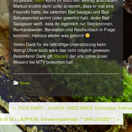
vorgestellt.
HIER
könnt ihr euch den Beitrag anschauen!
Markus erzählt darin unter anderem, dass er mal eine
Freundin hatte, die zwischen Bad Saulgau und Bad
Schussenried wohnt (oder gewohnt hat). Jeder Bad
Saulgauer weiß, dass da eigentlich nur Steinbronnen,
Renhardsweiler, Bierstetten und Reichenbach in Frage
kommen. Hamma wieder was gelernt!
Vielen Dank für die tatkräftige Unterstützung beim
Voting! Ohne euch wäre das nicht möglich gewesen.
Besonderer Dank gilt
Stanley
, der uns (ohne unser
Wissen) bei MTV beworben hat!
News
←
TOUR DIARY – 16.05.09 | RIEDLINGEN, Donauinsel, Flohmark
Post navigation
9.05.09 | LAUPHEIM, Schwimmbadkneipe ***UNPLUGGED***
→