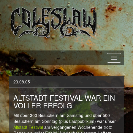
Official Webpage
Coleslaw
23.08.05
ALTSTADT FESTIVAL WAR EIN
VOLLER ERFOLG
Mit über 300 Besuchern am Samstag und über 500
Besuchern am Sonntag (plus Laufpublikum) war unser
Altstadt Festival
am vergangenen Wochenende trotz