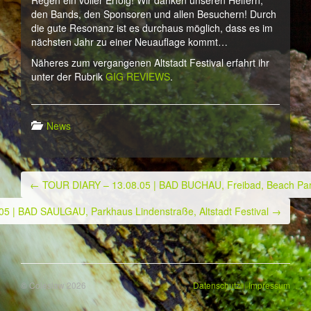
Regen ein voller Erfolg! Wir danken unseren Helfern,
den Bands, den Sponsoren und allen Besuchern! Durch
die gute Resonanz ist es durchaus möglich, dass es im
nächsten Jahr zu einer Neuauflage kommt…
Näheres zum vergangenen Altstadt Festival erfahrt ihr
unter der Rubrik
GIG REVIEWS
.
News
←
TOUR DIARY – 13.08.05 | BAD BUCHAU, Freibad, Beach Par
Post navigation
5 | BAD SAULGAU, Parkhaus Lindenstraße, Altstadt Festival
→
|
© Coleslaw 2026
Datenschutz
Impressum