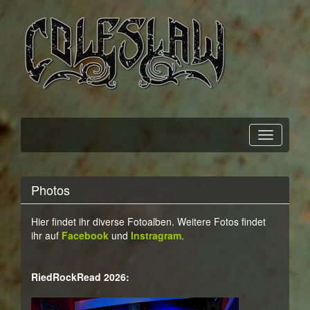
Official Webpage
Coleslaw
Photos
Hier findet ihr diverse Fotoalben. Weitere Fotos findet
ihr auf
Facebook
und
Instragram
.
RiedRockRead 2026: