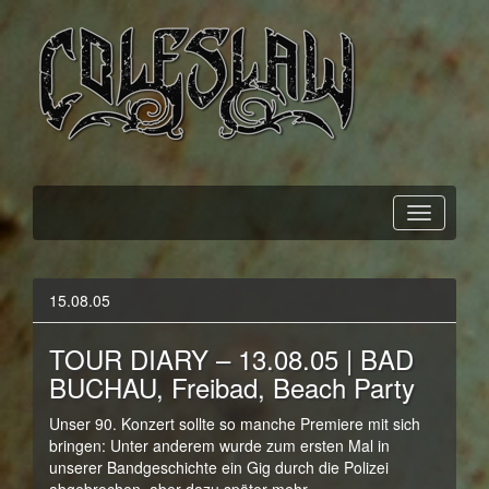
Official Webpage
Coleslaw
15.08.05
TOUR DIARY – 13.08.05 | BAD
BUCHAU, Freibad, Beach Party
Unser 90. Konzert sollte so manche Premiere mit sich
bringen: Unter anderem wurde zum ersten Mal in
unserer Bandgeschichte ein Gig durch die Polizei