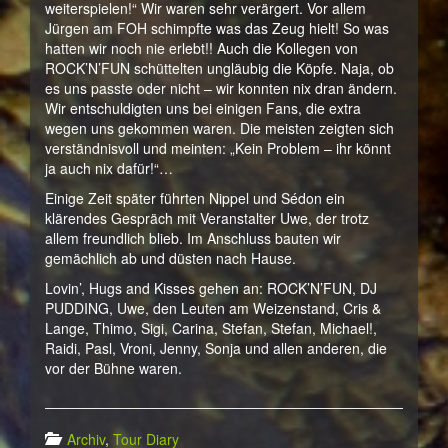
weiterspielen!“ Wir waren sehr verärgert. Vor allem
Jürgen am FOH schimpfte was das Zeug hielt! So was
hatten wir noch nie erlebt!! Auch die Kollegen von
ROCK’N’FUN schüttelten ungläubig die Köpfe. Naja, ob
es uns passte oder nicht – wir konnten nix dran ändern.
Wir entschuldigten uns bei einigen Fans, die extra
wegen uns gekommen waren. Die meisten zeigten sich
verständnisvoll und meinten: „Kein Problem – ihr könnt
ja auch nix dafür!“…
Einige Zeit später führten Nippel und Sédon ein
klärendes Gespräch mit Veranstalter Uwe, der trotz
allem freundlich blieb. Im Anschluss bauten wir
gemächlich ab und düsten nach Hause.
Lovin’, Hugs and Kisses gehen an: ROCK’N’FUN, DJ
PUDDING, Uwe, den Leuten am Weizenstand, Cris &
Lange, Thimo, Sigi, Carina, Stefan, Stefan, Michael!,
Raidi, Pasl, Vroni, Jenny, Sonja und allen anderen, die
vor der Bühne waren.
Archiv
,
Tour Diary