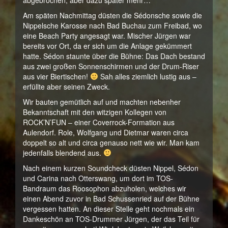
abgebrochen, aber dazu später mehr…
Am späten Nachmittag düsten die Sédonsche sowie die
Nippelsche Karosse nach Bad Buchau zum Freibad, wo
eine Beach Party angesagt war. Mischer Jürgen war
bereits vor Ort, da er sich um die Anlage gekümmert
hatte. Sédon staunte über die Bühne: Das Dach bestand
aus zwei großen Sonnenschirmen und der Drum-Riser
aus vier Biertischen!
Sah alles ziemlich lustig aus –
erfüllte aber seinen Zweck.
Wir bauten gemütlich auf und machten nebenher
Bekanntschaft mit den witzigen Kollegen von
ROCK’N’FUN – einer Coverrock-Formation aus
Aulendorf. Role, Wolfgang und Dietmar waren circa
doppelt so alt und circa genauso nett wie wir. Man kam
jedenfalls blendend aus.
Nach einem kurzen Soundcheck düsten Nippel, Sédon
und Carina nach Otterswang, um dort im TOS-
Bandraum das Roosophon abzuholen, welches wir
einen Abend zuvor in Bad Schussenried auf der Bühne
vergessen hatten. An dieser Stelle geht nochmals ein
Dankeschön an TOS-Drummer Jürgen, der das Teil für