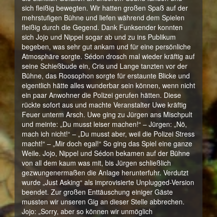
sich fleißig bewegten. Wir hatten großen Spaß auf der
mehrstufigen Bühne und liefen während dem Spielen
fleißig durch die Gegend. Dank Funksender konnten
sich Jojo und Nippel sogar ab und zu ins Publikum
begeben, was sehr gut ankam und für eine persönliche
Atmosphäre sorgte. Sédon drosch mal wieder kräftig auf
seine Schießbude ein, Cris und Lange tanzten vor der
Bühne, das Roosophon sorgte für erstaunte Blicke und
eigentlich hätte alles wunderbar sein können, wenn nicht
ein paar Anwohner die Polizei gerufen hätten. Diese
rückte sofort aus und machte Veranstalter Uwe kräftig
Feuer unterm Arsch. Uwe ging zu Jürgen ans Mischpult
und meinte: „Du musst leiser machen!“ – Jürgen: „Nö,
mach ich nicht!“ – „Du musst aber, weil die Polizei Stress
macht!“ – „Mir doch egal!“ So ging das Spiel eine ganze
Weile. Jojo, Nippel und Sédon bekamen auf der Bühne
von all dem kaum was mit, bis Jürgen schließlich
gezwungenermaßen die Anlage herunterfuhr. Verdutzt
wurde „Just Asking“ als improvisierte Unplugged-Version
beendet. Zur großen Enttäuschung einiger Gäste
mussten wir unseren Gig an dieser Stelle abbrechen.
Jojo: „Sorry, aber so können wir unmöglich