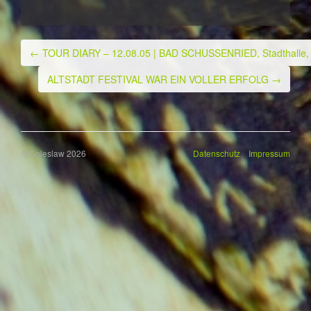
←
TOUR DIARY – 12.08.05 | BAD SCHUSSENRIED, Stadthalle, 
Post navigation
ALTSTADT FESTIVAL WAR EIN VOLLER ERFOLG
→
|
© Coleslaw 2026
Datenschutz
Impressum