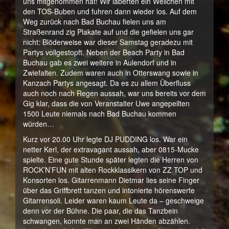
uns mitgenommen hat! Wir laberten ein Weilchen mit
den TOS-Buben und fuhren dann wieder los. Auf dem
Weg zurück nach Bad Buchau fielen uns am
Straßenrand zig Plakate auf und die gefielen uns gar
nicht: Blöderweise war dieser Samstag geradezu mit
Partys vollgestopft. Neben der Beach Party in Bad
Buchau gab es zwei weitere in Aulendorf und in
Zwiefalten. Zudem waren auch in Otterswang sowie in
Kanzach Partys angesagt. Da es zu allem Überfluss
auch noch nach Regen aussah, war uns bereits vor dem
Gig klar, dass die von Veranstalter Uwe angepeilten
1500 Leute niemals nach Bad Buchau kommen
würden…
Kurz vor 20.00 Uhr legte DJ PUDDING los. War ein
netter Kerl, der extravagant aussah, aber 0815-Mucke
spielte. Eine gute Stunde später legten die Herren von
ROCK’N’FUN mit alten Rockklassikern von ZZ TOP und
Konsorten los. Gitarrenmann Dietmar lies seine Finger
über das Griffbrett tanzen und intonierte hörenswerte
Gitarrensoli. Leider waren kaum Leute da – geschweige
denn vor der Bühne. Die paar, die das Tanzbein
schwangen, konnte man an zwei Händen abzählen.