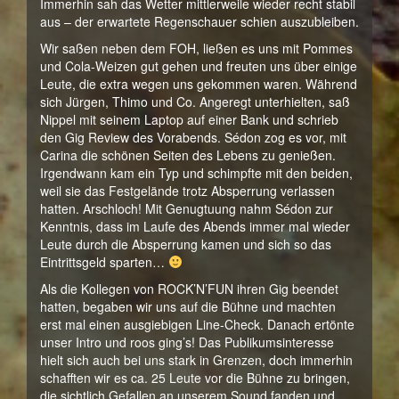
Immerhin sah das Wetter mittlerweile wieder recht stabil
aus – der erwartete Regenschauer schien auszubleiben.
Wir saßen neben dem FOH, ließen es uns mit Pommes
und Cola-Weizen gut gehen und freuten uns über einige
Leute, die extra wegen uns gekommen waren. Während
sich Jürgen, Thimo und Co. Angeregt unterhielten, saß
Nippel mit seinem Laptop auf einer Bank und schrieb
den Gig Review des Vorabends. Sédon zog es vor, mit
Carina die schönen Seiten des Lebens zu genießen.
Irgendwann kam ein Typ und schimpfte mit den beiden,
weil sie das Festgelände trotz Absperrung verlassen
hatten. Arschloch! Mit Genugtuung nahm Sédon zur
Kenntnis, dass im Laufe des Abends immer mal wieder
Leute durch die Absperrung kamen und sich so das
Eintrittsgeld sparten…
Als die Kollegen von ROCK’N’FUN ihren Gig beendet
hatten, begaben wir uns auf die Bühne und machten
erst mal einen ausgiebigen Line-Check. Danach ertönte
unser Intro und roos ging’s! Das Publikumsinteresse
hielt sich auch bei uns stark in Grenzen, doch immerhin
schafften wir es ca. 25 Leute vor die Bühne zu bringen,
die sichtlich Gefallen an unserem Sound fanden und