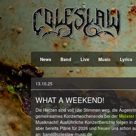
Official Webpage
Coleslaw
News
Band
Live
Music
Lyrics
13.10.25
WHAT A WEEKEND!
Die Herzen sind voll (die Stimmen weg, die Augenrin
gemeinsames Konzertwochenende bei der
Meister 
Musiknacht! Ausführliche Konzertberichte folgen i
aber bereits Pläne für 2026 und freuen uns schon a
an: band@coleslaw-music.de