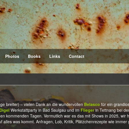
Photos
Books
Links
Contact
ge breiter) – vielen Dank an die wundervollen
Belasco
für ein grandio
Digel
Werkstattparty in Bad Saulgau und im
Flieger
in Tettnang bei de
n den kommenden Tagen. Vermutlich war es das mit Shows in 2025, wir 
uf alles was kommt. Anfragen, Lob, Kritik, Plätzchenrezepte wie immer