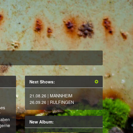
Next Shows:
21.08.26
| MANNHEIM
26.09.26
| RULFINGEN
ses
r
haben
New Album:
 gerne