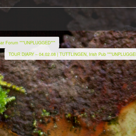
Bar Forum ***UNPLUGGED***
TOUR DIARY – 04.02.08 | TUTTLINGEN, Irish Pub ***UNPLUGGE