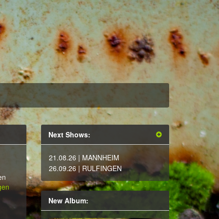
Next Shows:
21.08.26
| MANNHEIM
26.09.26
| RULFINGEN
en
gen
New Album: