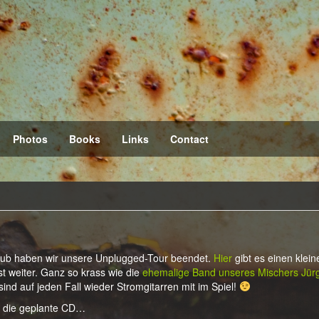
Photos
Books
Links
Contact
h Pub haben wir unsere Unplugged-Tour beendet.
Hier
gibt es einen klein
st weiter. Ganz so krass wie die
ehemalige Band unseres Mischers Jür
nd auf jeden Fall wieder Stromgitarren mit im Spiel!
r die geplante CD…