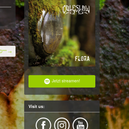
D***
→
Jetzt streamen!
Visit us: