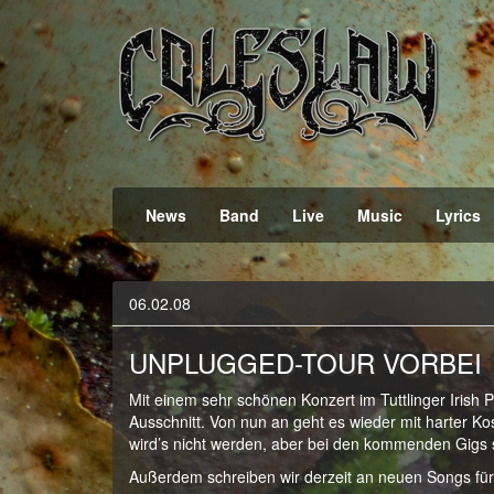
Official Webpage
Coleslaw
News
Band
Live
Music
Lyrics
06.02.08
UNPLUGGED-TOUR VORBEI
Mit einem sehr schönen Konzert im Tuttlinger Iris
Ausschnitt. Von nun an geht es wieder mit harter Ko
wird’s nicht werden, aber bei den kommenden Gigs si
Außerdem schreiben wir derzeit an neuen Songs fü