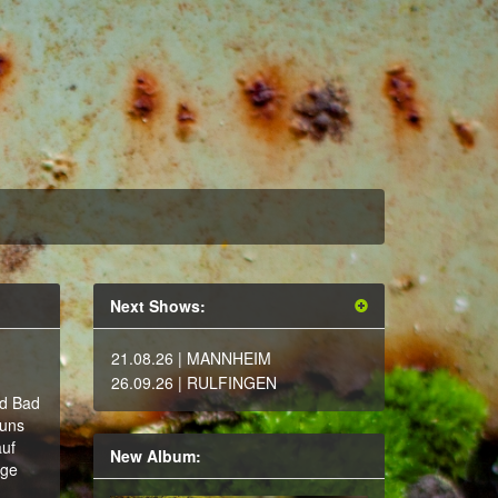
Next Shows:
21.08.26
| MANNHEIM
26.09.26
| RULFINGEN
nd Bad
 uns
auf
New Album:
age