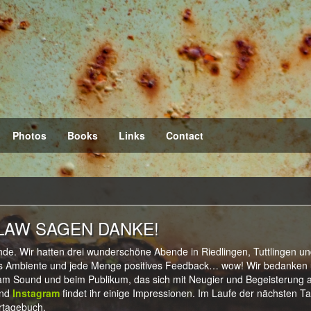
Photos
Books
Links
Contact
LAW SAGEN DANKE!
nde. Wir hatten drei wunderschöne Abende in Riedlingen, Tuttlingen u
lles Ambiente und jede Menge positives Feedback… wow! Wir bedanken
 am Sound und beim Publikum, das sich mit Neugier und Begeisterung 
nd
Instagram
findet ihr einige Impressionen. Im Laufe der nächsten T
rtagebuch.