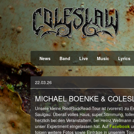
Official Webpage
Coleslaw
News
Band
Live
Music
Lyrics
22.03.26
MICHAEL BOENKE & COLES
Unsere kleine RiedRockRead-Tour ist (vorerst) zu E
Saulgau. Überall volles Haus, super Stimmung, to
herzlich bei den Veranstaltern, bei Heinz Wellmann
unser Experiment eingelassen hat. Auf
Facebook
u
folgen weitere Fotos sowie Einträge in unserem Tou