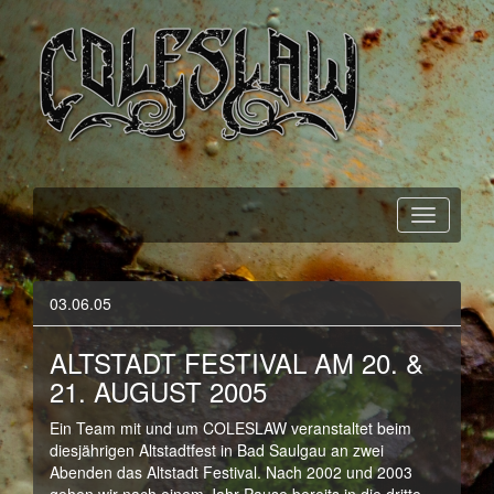
Official Webpage
Coleslaw
03.06.05
ALTSTADT FESTIVAL AM 20. &
21. AUGUST 2005
Ein Team mit und um COLESLAW veranstaltet beim
diesjährigen Altstadtfest in Bad Saulgau an zwei
Abenden das Altstadt Festival. Nach 2002 und 2003