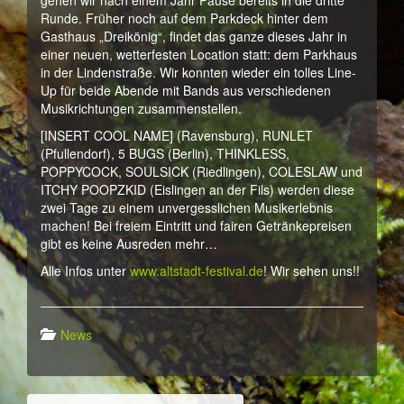
gehen wir nach einem Jahr Pause bereits in die dritte
Runde. Früher noch auf dem Parkdeck hinter dem
Gasthaus „Dreikönig“, findet das ganze dieses Jahr in
einer neuen, wetterfesten Location statt: dem Parkhaus
in der Lindenstraße. Wir konnten wieder ein tolles Line-
Up für beide Abende mit Bands aus verschiedenen
Musikrichtungen zusammenstellen.
[INSERT COOL NAME] (Ravensburg), RUNLET
(Pfullendorf), 5 BUGS (Berlin), THINKLESS,
POPPYCOCK, SOULSICK (Riedlingen), COLESLAW und
ITCHY POOPZKID (Eislingen an der Fils) werden diese
zwei Tage zu einem unvergesslichen Musikerlebnis
machen! Bei freiem Eintritt und fairen Getränkepreisen
gibt es keine Ausreden mehr…
Alle Infos unter
www.altstadt-festival.de
! Wir sehen uns!!
News