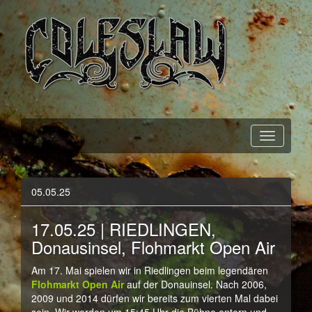
Official Webpage
Coleslaw
05.05.25
17.05.25 | RIEDLINGEN,
Donausinsel, Flohmarkt Open Air
Am 17. Mai spielen wir in Riedlingen beim legendären
Flohmarkt Open Air
auf der Donauinsel. Nach 2006,
2009 und 2014 dürfen wir bereits zum vierten Mal dabei