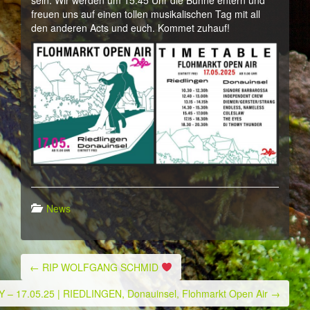
sein. Wir werden um 15:45 Uhr die Bühne entern und
freuen uns auf einen tollen musikalischen Tag mit all
den anderen Acts und euch. Kommet zuhauf!
News
←
RIP WOLFGANG SCHMID
Post navigation
 – 17.05.25 | RIEDLINGEN, Donauinsel, Flohmarkt Open Air
→