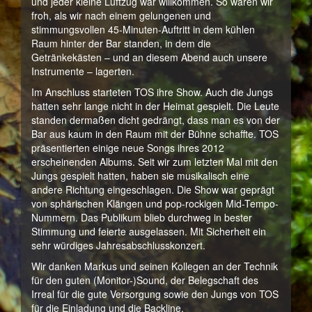
und jeder kleine Luftzug war willkommen. So waren wir
froh, als wir nach einem gelungenen und
stimmungsvollen 45-Minuten-Auftritt in dem kühlen
Raum hinter der Bar standen, in dem die
Getränkekästen – und an diesem Abend auch unsere
Instrumente – lagerten.
Im Anschluss starteten TOS ihre Show. Auch die Jungs
hatten sehr lange nicht in der Heimat gespielt. Die Leute
standen dermaßen dicht gedrängt, dass man es von der
Bar aus kaum in den Raum mit der Bühne schaffte. TOS
präsentierten einige neue Songs ihres 2012
erscheinenden Albums. Seit wir zum letzten Mal mit den
Jungs gespielt hatten, haben sie musikalisch eine
andere Richtung eingeschlagen. Die Show war geprägt
von sphärischen Klängen und pop-rockigen Mid-Tempo-
Nummern. Das Publikum blieb durchweg in bester
Stimmung und feierte ausgelassen. Mit Sicherheit ein
sehr würdiges Jahresabschlusskonzert.
Wir danken Markus und seinen Kollegen an der Technik
für den guten (Monitor-)Sound, der Belegschaft des
Irreal für die gute Versorgung sowie den Jungs von TOS
für die Einladung und die Backline.