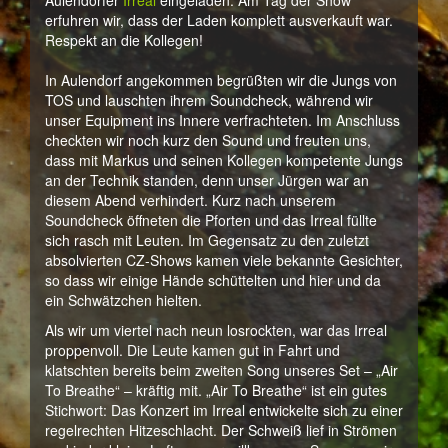
Aulendorfer
Irreal
eingeladen. Am Tag der Show
erfuhren wir, dass der Laden komplett ausverkauft war.
Respekt an die Kollegen!
In Aulendorf angekommen begrüßten wir die Jungs von
TOS und lauschten ihrem Soundcheck, während wir
unser Equipment ins Innere verfrachteten. Im Anschluss
checkten wir noch kurz den Sound und freuten uns,
dass mit Markus und seinen Kollegen kompetente Jungs
an der Technik standen, denn unser Jürgen war an
diesem Abend verhindert. Kurz nach unserem
Soundcheck öffneten die Pforten und das Irreal füllte
sich rasch mit Leuten. Im Gegensatz zu den zuletzt
absolvierten CZ-Shows kamen viele bekannte Gesichter,
so dass wir einige Hände schüttelten und hier und da
ein Schwätzchen hielten.
Als wir um viertel nach neun losrockten, war das Irreal
proppenvoll. Die Leute kamen gut in Fahrt und
klatschten bereits beim zweiten Song unseres Set – „Air
To Breathe“ – kräftig mit. „Air To Breathe“ ist ein gutes
Stichwort: Das Konzert im Irreal entwickelte sich zu einer
regelrechten Hitzeschlacht. Der Schweiß lief in Strömen