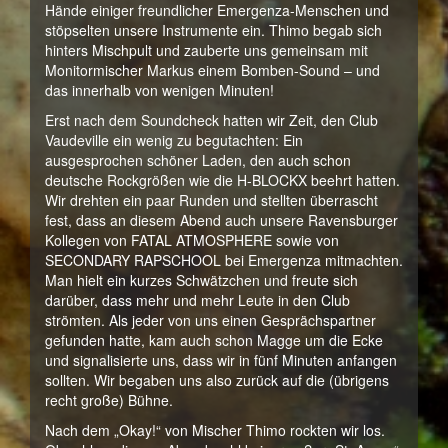
Hände einiger freundlicher Emergenza-Menschen und
stöpselten unsere Instrumente ein. Thimo begab sich
hinters Mischpult und zauberte uns gemeinsam mit
Monitormischer Markus einem Bomben-Sound – und
das innerhalb von wenigen Minuten!
Erst nach dem Soundcheck hatten wir Zeit, den Club
Vaudeville ein wenig zu begutachten: Ein
ausgesprochen schöner Laden, den auch schon
deutsche Rockgrößen wie die H-BLOCKX beehrt hatten.
Wir drehten ein paar Runden und stellten überrascht
fest, dass an diesem Abend auch unsere Ravensburger
Kollegen von FATAL ATMOSPHERE sowie von
SECONDARY RAPSCHOOL bei Emergenza mitmachten.
Man hielt ein kurzes Schwätzchen und freute sich
darüber, dass mehr und mehr Leute in den Club
strömten. Als jeder von uns einen Gesprächspartner
gefunden hatte, kam auch schon Magge um die Ecke
und signalisierte uns, dass wir in fünf Minuten anfangen
sollten. Wir begaben uns also zurück auf die (übrigens
recht große) Bühne.
Nach dem „Okay!“ von Mischer Thimo rockten wir los.