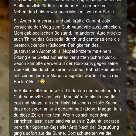
Stelle herzlich für ihre spontane Hilfe gedankt sei!
Neben den beiden war auch Moni mit von der Partie.
St. Anger fuhr voraus und gab kräftig Gummi. Jojo
versuchte den Weg zum Club Vaudeville auszuchecken.
Moni gab seelischen Beistand. Im anderen Auto drückte
auch Thimo das Gaspedal durch und demonstrierte die
beeindruckenden Kickdown-Fähigkeiten des
gustavschen Automobils. Nippel kritzelte mit einem
Edding eine Setlist auf einen verratzten Schreibblock.
Sédon kämpfte derweil auf der Rückbank gegen seine
Übelkeit, die durch unseren rasanten Fahrstil kombiniert
mit seinem leerem Magen ausgelöst wurde. That’s real
Rock n’ Roll!!
In Rekordzeit kamen wir in Lindau an und machten den
Club Vaudeville ausfindig. Man stürmte hinein und fiel
erst mal Magge um den Hals! Ist schon ne tolle Sache,
dass der sofort an uns gedacht hat! (Lieber Magge, falls
du diese Zeilen hier liest: Wenn es sich irgendwie
einrichten lässt, dann sind wir auch in Zukunft jederzeit
bereit für Spontan-Gigs aller Art!) Nach der Begrüßung
ging’s sofort auf die Bühne. Dort schüttelten wir die