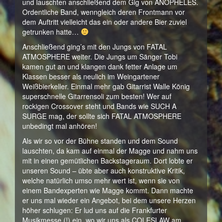
und lauschten anschließend dem Gig von ANOPHELES.
Ordentliche Band, wenngleich deren Frontmann vor
dem Auftritt vielleicht das ein oder andere Bier zuviel
getrunken hatte…
Anschließend ging’s mit den Jungs von FATAL
ATMOSPHERE weiter. Die Jungs um Sänger Tobi
kamen gut an und klangen dank fetter Anlage um
Klassen besser als neulich im Weingartener
Weißbierkeller. Einmal mehr gab Gitarrist Walle König
superschnelle Gitarrensoli zum besten! Wer auf
rockigen Crossover steht und Bands wie SUCH A
SURGE mag, der sollte sich FATAL ATMOSPHERE
unbedingt mal anhören!
Als wir so vor der Bühne standen und dem Sound
lauschten, da kam auf einmal der Magge und nahm uns
mit in einen gemütlichen Backstageraum. Dort lobte er
unseren Sound – übte aber auch konstruktive Kritik,
welche natürlich umso mehr wert ist, wenn sie von
einem Bandexperten wie Magge kommt. Dann machte
er uns mal wieder ein Angebot, bei dem unsere Herzen
höher schlugen: Er lud uns auf die Frankfurter
Musikmesse (!) ein, wo wir uns als COLESLAW am