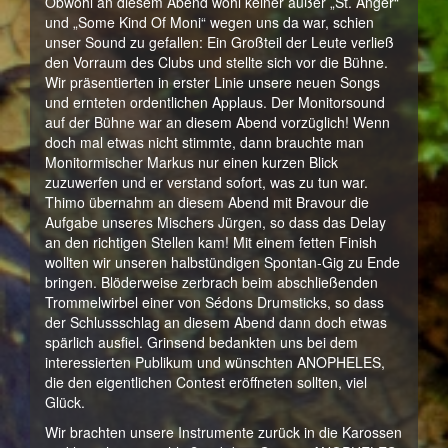
Obwohl an diesem Abend wohl keiner außer „St. Anger“
und „Some Kind Of Moni“ wegen uns da war, schien
unser Sound zu gefallen: Ein Großteil der Leute verließ
den Vorraum des Clubs und stellte sich vor die Bühne.
Wir präsentierten in erster Linie unsere neuen Songs
und ernteten ordentlichen Applaus. Der Monitorsound
auf der Bühne war an diesem Abend vorzüglich! Wenn
doch mal etwas nicht stimmte, dann brauchte man
Monitormischer Markus nur einen kurzen Blick
zuzuwerfen und er verstand sofort, was zu tun war.
Thimo übernahm an diesem Abend mit Bravour die
Aufgabe unseres Mischers Jürgen, so dass das Delay
an den richtigen Stellen kam! Mit einem fetten Finish
wollten wir unseren halbstündigen Spontan-Gig zu Ende
bringen. Blöderweise zerbrach beim abschließenden
Trommelwirbel einer von Sédons Drumsticks, so dass
der Schlussschlag an diesem Abend dann doch etwas
spärlich ausfiel. Grinsend bedankten uns bei dem
interessierten Publikum und wünschten ANOPHELES,
die den eigentlichen Contest eröffneten sollten, viel
Glück.
Wir brachten unsere Instrumente zurück in die Karossen