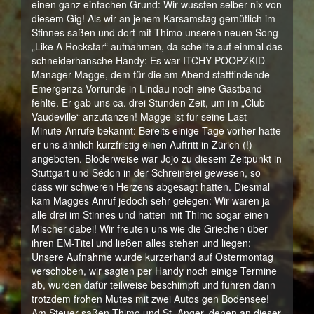
einen ganz einfachen Grund: Wir wussten selber nix von
diesem Gig! Als wir an jenem Karsamstag gemütlich im
Stinnes saßen und dort mit Thimo unseren neuen Song
„Like A Rockstar“ aufnahmen, da schellte auf einmal das
schneiderhansche Handy: Es war ITCHY POOPZKID-
Manager Magge, dem für die am Abend stattfindende
Emergenza Vorrunde in Lindau noch eine Gastband
fehlte. Er gab uns ca. drei Stunden Zeit, um im „Club
Vaudeville“ anzutanzen! Magge ist für seine Last-
Minute-Anrufe bekannt: Bereits einige Tage vorher hatte
er uns ähnlich kurzfristig einen Auftritt in Zürich (!)
angeboten. Blöderweise war Jojo zu diesem Zeitpunkt in
Stuttgart und Sédon in der Schreinerei gewesen, so
dass wir schweren Herzens abgesagt hatten. Diesmal
kam Magges Anruf jedoch sehr gelegen: Wir waren ja
alle drei im Stinnes und hatten mit Thimo sogar einen
Mischer dabei! Wir freuten uns wie die Griechen über
ihren EM-Titel und ließen alles stehen und liegen:
Unsere Aufnahme wurde kurzerhand auf Ostermontag
verschoben, wir sagten per Handy noch einige Termine
ab, wurden dafür teilweise beschimpft und fuhren dann
trotzdem frohen Mutes mit zwei Autos gen Bodensee!
Am Steuer saßen Thimo und St. Anger, denen an dieser