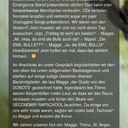
Emergenza-Stand präsentieren dürfen! Dort kann man
beispielsweise Merchanise verkaufen, CDs verteilen,
Kontakte knüpfen und vielleicht sogar ein paar
Unplugged-Songs präsentieren. Wir waren von den
Socken!! Jetzt mussten wir uns nur noch einen Tag
aussuchen. Jojo: „Freitag ist wohl am besten!“ – Magge:
„Ah, okay, da sind die Bulls auch da!“ – Nippel: „Die
EMIL BULLS???“ – Magge: „Ja, die EMIL BULLS!“
HeieiEieieieiei! Jetzt hoffen wir mal, dass das wirklich
hinhaut…
Im Anschluss an unser Gespräch begutachteten wir den
von oben bis unten vollgemalten Backstageraum und
stießen auf einige lustige Gesichter diverser
Bandmitglieder, die laut Magge „der Guido von den
DONOTS“ gezeichnet hatte. Irgendwann lies Thimo
seinen Körperdüften freien Lauf, so dass wir den Raum
verlassen mussten und fortan den Beats von
SECONDARY RAPSCHOOL lauschten. Da einige von
uns sehr müde waren, sagten wir relativ bald „Tschüss!“
zu Magge und kratzen die Kurve.
Wir ziehen unseren Hut vor: Magge, Thimo, St. Anger,