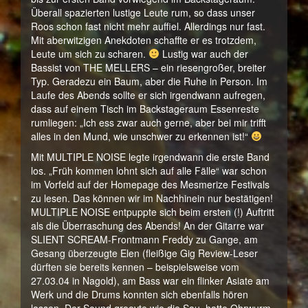
Überall spazierten lustige Leute rum, so dass unser
Roos schon fast nicht mehr auffiel. Allerdings nur fast.
Mit aberwitzigen Anekdoten schaffte er es trotzdem,
Leute um sich zu scharen.
Lustig war auch der
Bassist von THE MELLERS – ein riesengroßer, breiter
Typ. Geradezu ein Baum, aber die Ruhe in Person. Im
Laufe des Abends sollte er sich irgendwann aufregen,
dass auf einem Tisch im Backstageraum Essenreste
rumliegen: „Ich ess zwar auch gerne, aber bei mir trifft
alles in den Mund, wie unschwer zu erkennen ist!“
Mit MULTIPLE NOISE legte irgendwann die erste Band
los. „Früh kommen lohnt sich auf alle Fälle“ war schon
im Vorfeld auf der Homepage des Mesmerize Festivals
zu lesen. Das können wir im Nachhinein nur bestätigen!
MULTIPLE NOISE entpuppte sich beim ersten (!) Auftritt
als die Überraschung des Abends! An der Gitarre war
SLIENT SCREAM-Frontmann Freddy zu Gange, am
Gesang überzeugte Elen (fleißige Gig Review-Leser
dürften sie bereits kennen – beispielsweise vom
27.03.04 in Nagold), am Bass war ein flinker Asiate am
Werk und die Drums konnten sich ebenfalls hören