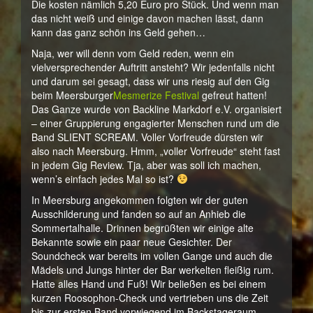
Die kosten nämlich 5,20 Euro pro Stück. Und wenn man
das nicht weiß und einige davon machen lässt, dann
kann das ganz schön ins Geld gehen…
Naja, wer will denn vom Geld reden, wenn ein
vielversprechender Auftritt ansteht? Wir jedenfalls nicht
und darum sei gesagt, dass wir uns riesig auf den Gig
beim Meersburger
Mesmerize Festival
gefreut hatten!
Das Ganze wurde von Backline Markdorf e.V. organisiert
– einer Gruppierung engagierter Menschen rund um die
Band SLIENT SCREAM. Voller Vorfreude dürsten wir
also nach Meersburg. Hmm, „voller Vorfreude“ steht fast
in jedem Gig Review. Tja, aber was soll ich machen,
wenn’s einfach jedes Mal so ist?
In Meersburg angekommen folgten wir der guten
Ausschilderung und fanden so auf an Anhieb die
Sommertalhalle. Drinnen begrüßten wir einige alte
Bekannte sowie ein paar neue Gesichter. Der
Soundcheck war bereits im vollen Gange und auch die
Mädels und Jungs hinter der Bar werkelten fleißig rum.
Hatte alles Hand und Fuß! Wir beließen es bei einem
kurzen Roosophon-Check und vertrieben uns die Zeit
bis zur ersten Band vorwiegend im Backstageraum.