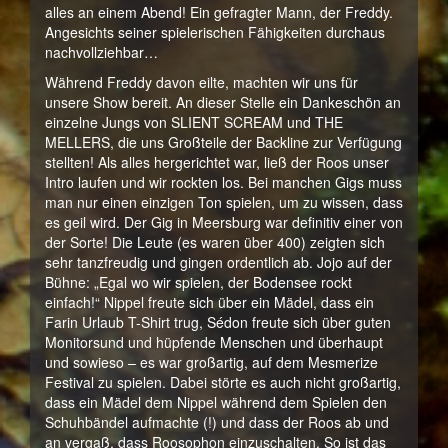
alles an einem Abend! Ein gefragter Mann, der Freddy.
Angesichts seiner spielerischen Fähigkeiten durchaus
nachvollziehbar…
Während Freddy davon eilte, machten wir uns für
unsere Show bereit. An dieser Stelle ein Dankeschön an
einzelne Jungs von SLIENT SCREAM und THE
MELLERS, die uns Großteile der Backline zur Verfügung
stellten! Als alles hergerichtet war, ließ der Roos unser
Intro laufen und wir rockten los. Bei manchen Gigs muss
man nur einen einzigen Ton spielen, um zu wissen, dass
es geil wird. Der Gig in Meersburg war definitiv einer von
der Sorte! Die Leute (es waren über 400) zeigten sich
sehr tanzfreudig und gingen ordentlich ab. Jojo auf der
Bühne: „Egal wo wir spielen, der Bodensee rockt
einfach!“ Nippel freute sich über ein Mädel, dass ein
Farin Urlaub T-Shirt trug, Sédon freute sich über guten
Monitorsund und hüpfende Menschen und überhaupt
und sowieso – es war großartig, auf dem Mesmerize
Festival zu spielen. Dabei störte es auch nicht großartig,
dass ein Mädel dem Nippel während dem Spielen den
Schuhbändel aufmachte (!) und dass der Roos ab und
an vergaß, dass Roosophon einzuschalten. So ist das