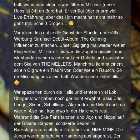
halt, wenn man einen etwas älteren Mischer (unser
Roos ist 34) an Bord hat. Er verfügt über enorm viel
Live-Erfahrung, aber das Hirn macht halt nicht mehr so
ganz mit. Scheiß Drogen…
Vor allem Jojo nutze die Gunst der Stunde, um kräftig
Werbung für unser Debüt-Album „The Calming
Influence“ zu machen. Unser Gig ging mal wieder wie im
Flug vorbei. Mir nix dir nix war die Zugabe gespielt und
wir standen schon wieder auf der Galerie und lauschten
dem Ska von THE MELLERS. Manchmal kommt einem
so ein Gig wie ein Traum vor. Oder wie ein Rausch. So
ne Mischung aus allem halt. Wunderschön jedenfalls…
Wir spazierten durch die Halle und ernteten viel Lob.
Übrigens: wir haben noch gar nicht erwähnt, dass Cris,
Lange, Simon, Schellinger, Alexandra und Moni auch da
waren. Also halt irgendwo in der Halle verstreut.
Während die Ska-Fans tanzten und Jojo und Nippel auf
der Galerie standen, schäkerte Sédon im
Backstageraum mit dem Drummer von NME.MINE. Die
Jungs waren gerade von Hamburg aus angereist. Der