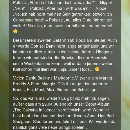
Polizist: „Aber da trink man doch was, oder?“ – Nippel:
„Nein!“ – Polizist: „Aber man wirft was ein!“ – Nippel:
„Nö, ich hab nicht mal nen Sekt getrunken, obwohl ich
Geburtstag hab!“ – Polizist: „Au, alles Gute, fahren sie
weiter!“ Na also, man muss nur mit den Leuten reden!
Bei unserem zweiten Gefährt saß Roos am Steuer. Auch
er wurde Gott sei Dank nicht lange aufgehalten und wir
konnten endlich zurück in die Heimat fahren. Übrigens
fuhren wir mal wieder die Strecke, die der Roos wie
seine Westentasche kennt, weil er da in jedem zweiten
Kaff schon mal liiert war. Jaja, unser Roos…
Vielen Dank: Backline Markdorf e.V. (vor allem Martin),
Freddy & Elen, Maggie, Cris & Lange, den anderen
Bands, Flo, Moni, Alex, Simon und Schellinger.
So, das wär’s mal wieder! Es gibt nix mehr zu sagen,
außer dass am 29.04.06 endlich unser Debüt-Album
„The Calming Influence“ veröffentlicht wird! Wenn ihr
Lust habt, dann kommt doch an diesem Abend ins Bad
Saulgauer Stadtforum und feiert mit uns! Wir werden da
nämlich ganz viele neue Songs spielen…