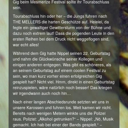
Gig beim Mesmerize Festival sollte ihr Tourabschluss
sein.
Tourabschluss hin oder her – die Jungs fuhren nach
THE MELLERS die harten Geschütze auf. Heieiei, da
fegte ein gewaltiger Gewittersturm von der Bühne und
dazu noch extrem laut! Dass die pogenden Leute in den
ersten Reihen bei dem Druck nicht weggeflogen sind,
war echt alles!
Während dem Gig hatte Nippel seinen 22. Geburtstag
und nahm die Glückwünsche seiner Kollegen und
einigen anderen entgegen. Was gibt es schöneres, als
an seinem Geburtstag auf einem coolen Festival zu
sein, wo man kurz vorher einen erfolgreichen Gig
gespielt hat? Nicht viel. Hmm, direkt in einen Geburtstag
reinzuspielen, wäre natürlich noch besser! Das kriegen
wir irgendwann auch noch hin…
Nach einer langen Abschiedsrunde setzten wir uns in
unsere Karossen und fuhren los. Weit kamen wir nicht.
Bereits nach wenigen Metern winkte uns die Polizei
raus. Polizist: „Alkohol getrunken?“ – Nippel: „Nö, Musik
gemacht. Ich hab bei einer der Bands gespielt.“ –