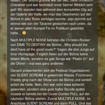
lassen. Der Sound groovte wie die Sau, hatte Ohrwurm-
Charakter und war technisch erste Sahne! Wirklich sehr
geil! Wir standen fast während dem kompletten Gig auf
der Galerie der Halle, wo man das Geschehen auf der
Bühne in aller Ruhe verfolgen konnte. Jojo stürmte auf
einmal wie von der Tarantel gestochen nach unten, da
er seinen alten Kumpel Flo im Publikum gesichtet
hatte…
Nach MULTIPLE NOISE betraten die Christen-Rocker
von DIME TO DESTINY die Bühne. „Why should the
devil have all the good music?“ fragen die drei Jungs auf
ihrer Homepage. Folglich fielen auf der Bühne keine
bösen Worte, sondern es gab Songs wie “Psalm 21” auf
die Ohren – mal was ganz anderes!
Danach präsentierten sich die Festival-Organisatoren
von SLIENT SCREAM in gewohnter Klasse. Frontmann
Freddy ging nach der Show von die Bühne und verließ
sofort die Halle. Nein, ihm war nicht etwa schlecht
geworden, sondern eine gute halbe Stunde später
musste er bereits bei der Cover-Combo PULL auf der
nächsten Bühne stehen. Zuerst MULTIPLE NOISE, im
Anschluss SLIENT SCREAM und dann PULL. Und das