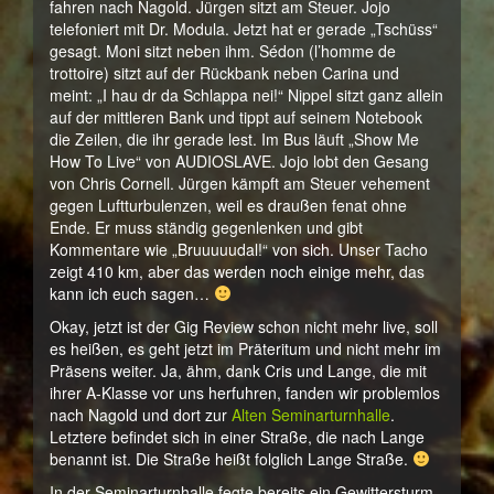
fahren nach Nagold. Jürgen sitzt am Steuer. Jojo
telefoniert mit Dr. Modula. Jetzt hat er gerade „Tschüss“
gesagt. Moni sitzt neben ihm. Sédon (l’homme de
trottoire) sitzt auf der Rückbank neben Carina und
meint: „I hau dr da Schlappa nei!“ Nippel sitzt ganz allein
auf der mittleren Bank und tippt auf seinem Notebook
die Zeilen, die ihr gerade lest. Im Bus läuft „Show Me
How To Live“ von AUDIOSLAVE. Jojo lobt den Gesang
von Chris Cornell. Jürgen kämpft am Steuer vehement
gegen Luftturbulenzen, weil es draußen fenat ohne
Ende. Er muss ständig gegenlenken und gibt
Kommentare wie „Bruuuuudal!“ von sich. Unser Tacho
zeigt 410 km, aber das werden noch einige mehr, das
kann ich euch sagen…
Okay, jetzt ist der Gig Review schon nicht mehr live, soll
es heißen, es geht jetzt im Präteritum und nicht mehr im
Präsens weiter. Ja, ähm, dank Cris und Lange, die mit
ihrer A-Klasse vor uns herfuhren, fanden wir problemlos
nach Nagold und dort zur
Alten Seminarturnhalle
.
Letztere befindet sich in einer Straße, die nach Lange
benannt ist. Die Straße heißt folglich Lange Straße.
In der Seminarturnhalle fegte bereits ein Gewittersturm