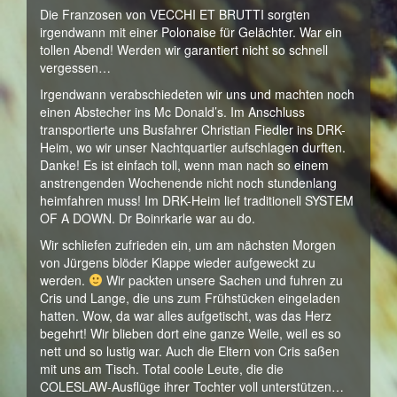
Die Franzosen von VECCHI ET BRUTTI sorgten
irgendwann mit einer Polonaise für Gelächter. War ein
tollen Abend! Werden wir garantiert nicht so schnell
vergessen…
Irgendwann verabschiedeten wir uns und machten noch
einen Abstecher ins Mc Donald’s. Im Anschluss
transportierte uns Busfahrer Christian Fiedler ins DRK-
Heim, wo wir unser Nachtquartier aufschlagen durften.
Danke! Es ist einfach toll, wenn man nach so einem
anstrengenden Wochenende nicht noch stundenlang
heimfahren muss! Im DRK-Heim lief traditionell SYSTEM
OF A DOWN. Dr Boinrkarle war au do.
Wir schliefen zufrieden ein, um am nächsten Morgen
von Jürgens blöder Klappe wieder aufgeweckt zu
werden.
Wir packten unsere Sachen und fuhren zu
Cris und Lange, die uns zum Frühstücken eingeladen
hatten. Wow, da war alles aufgetischt, was das Herz
begehrt! Wir blieben dort eine ganze Weile, weil es so
nett und so lustig war. Auch die Eltern von Cris saßen
mit uns am Tisch. Total coole Leute, die die
COLESLAW-Ausflüge ihrer Tochter voll unterstützen…