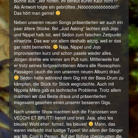
Bühne aus: „Wir hoffen, ihr bereut euren Kauf nicht?!“
Als Antwort folgte ein gebrülltes „Nöööööööööööööö!!“
Das hört man gerne!
Neben unseren neuen Songs präsentierten wir auch ein
paar ältere Stücke. Bei „Just Asking“ lachten sich Jojo
und Nippel halb tot, weil Sédon zum falschen Zeitpunkt
einsetzte. Das war vor allem deshalb witzig, weil er das
gar nicht bemerkte.
Naja, Nippel und Jojo
improvisierten kurz und schon passte wieder alles.
Jürgen drehte wie immer am Pult rum. Mittlerweile hat
er trotz seines fortgeschrittenen Alters alle Roosophon-
Passagen (auch die von unserem neuen Album) drauf.
Sédon hatte während dem Gig mit der Bass-Drum zu
kämpfen, die Stück für Stück wegrutschte. Auch mit
Nippels Mikro gab es technische Probleme. Trotz allem
machten wir das Beste draus und präsentierten
insgesamt gesehen einen unserer besseren Gigs.
Nach unserer Show machten sich die Franzosen von
VECCHI ET BRUTTI bereit und breit. Jaja, allez les
bleues! Wohl eher: fumez, les bleues!
Mann, das
waren vielleicht mal lustige Typen! Vor allem der Sänger
war Mr. Cool in Person. Auf der Bühne überzeugten die