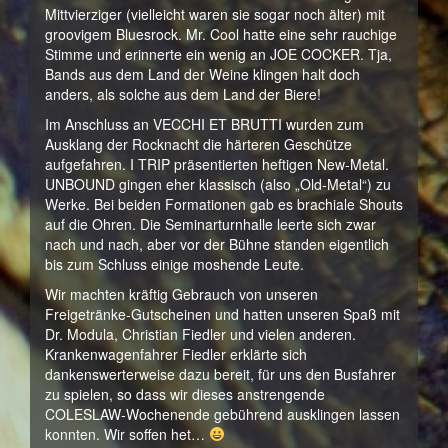
Mittvierziger (vielleicht waren sie sogar noch älter) mit
groovigem Bluesrock. Mr. Cool hatte eine sehr rauchige
Stimme und erinnerte ein wenig an JOE COCKER. Tja,
Bands aus dem Land der Weine klingen halt doch
anders, als solche aus dem Land der Biere!
Im Anschluss an VECCHI ET BRUTTI wurden zum
Ausklang der Rocknacht die härteren Geschütze
aufgefahren. I TRIP präsentierten heftigen New-Metal.
UNBOUND gingen eher klassisch (also „Old-Metal“) zu
Werke. Bei beiden Formationen gab es brachiale Shouts
auf die Ohren. Die Seminarturnhalle leerte sich zwar
nach und nach, aber vor der Bühne standen eigentlich
bis zum Schluss einige moshende Leute.
Wir machten kräftig Gebrauch von unseren
Freigetränke-Gutscheinen und hatten unseren Spaß mit
Dr. Modula, Christian Fiedler und vielen anderen.
Krankenwagenfahrer Fiedler erklärte sich
dankenswerterweise dazu bereit, für uns den Busfahrer
zu spielen, so dass wir dieses anstrengende
COLESLAW-Wochenende gebührend ausklingen lassen
konnten. Wir soffen het…