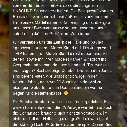
von der Bühne; soll heißen, dass die Jungs von
UNBOUND Soundcheck hatten. Die Belegschaft von der
Rocknacht war sehr nett und äußerst zuvorkommend.
Ein blondes Mädel namens Kati empfing uns, übergab
uns unsere Backstageausweise und umsorgte uns
sofort mit gekühlten Getränken. Wunderbar…
Wir vertrieben uns die Zeit in der Halle und bauten
irgendwann unseren Merch-Stand auf. Die Jungs von I
TRIP hatten ihren Merch-Stand direkt neben uns. Mit
denen (sowie mit ihren Mädels) kamen wir sofort ins
Gespräch und verstanden uns blendend. Tja, was soll
man sagen? Sechsköpfige Combo. Drei von den Jungs
sind bereits Vater. Alle unabsichtlich. Igel in der
Kondomfabrik, oder was?? Angesichts der viel zu
niedrigen Geburtenrate in Deutschland ein wahrer
Segen für die Rentenkasse!
Die Seminarturnhalle war sehr schön hergerichtet. Es
waren Bars aufgebaut, die PA-Anlage war fett und auch
die Lichtanlage brauchte sich nicht zu verstecken. Im
hinteren Teil der Halle hing eine große Leinwand, auf
der ständig Rock-DVDs liefen. Zum Beispiel „Some Kind