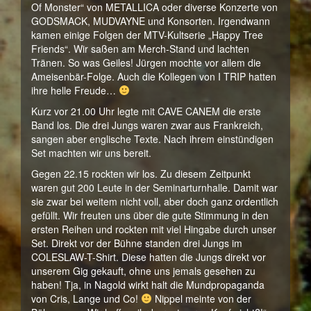
Of Monster“ von METALLICA oder diverse Konzerte von
GODSMACK, MUDVAYNE und Konsorten. Irgendwann
kamen einige Folgen der MTV-Kultserie „Happy Tree
Friends“. Wir saßen am Merch-Stand und lachten
Tränen. So was Geiles! Jürgen mochte vor allem die
Ameisenbär-Folge. Auch die Kollegen von I TRIP hatten
ihre helle Freude…
Kurz vor 21.00 Uhr legte mit CAVE CANEM die erste
Band los. Die drei Jungs waren zwar aus Frankreich,
sangen aber englische Texte. Nach ihrem einstündigen
Set machten wir uns bereit.
Gegen 22.15 rockten wir los. Zu diesem Zeitpunkt
waren gut 200 Leute in der Seminarturnhalle. Damit war
sie zwar bei weitem nicht voll, aber doch ganz ordentlich
gefüllt. Wir freuten uns über die gute Stimmung in den
ersten Reihen und rockten mit viel Hingabe durch unser
Set. Direkt vor der Bühne standen drei Jungs im
COLESLAW-T-Shirt. Diese hatten die Jungs direkt vor
unserem Gig gekauft, ohne uns jemals gesehen zu
haben! Tja, in Nagold wirkt halt die Mundpropaganda
von Cris, Lange und Co!
Nippel meinte von der