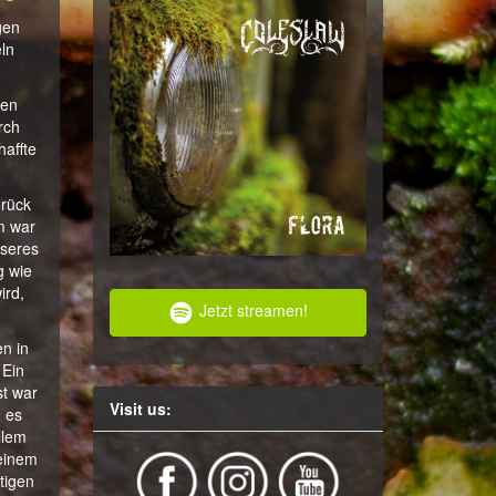
gen
ln
ten
rch
haffte
rück
m war
nseres
g wie
ird,
Jetzt streamen!
n in
 Ein
st war
Visit us:
, es
llem
 einem
tigen