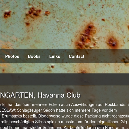
Photos
Books
Links
Contact
INGARTEN, Havanna Club
reikt, hat das über mehrere Ecken auch Auswirkungen auf Rockbands. 
ESLAW: Schlagzeuger Sédon hatte sich mehrere Tage vor dem
rumsticks bestellt. Blöderweise wurde diese Packung nicht rechtzeiti
reits beschädigten Sticks spielen musste, um für den eigentlichen Gig
 Nippel flogen mal wieder Späne und Karbonteile durch den Bandraum