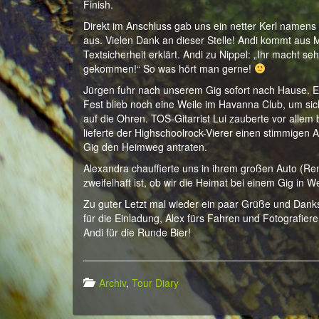
Finish.
Direkt im Anschluss gab uns ein netter Kerl namens A
aus. Vielen Dank an dieser Stelle! Andi kommt aus
Textsicherheit erklärt. Andi zu Nippel: „Ihr macht 
gekommen!“ So was hört man gerne!
Jürgen fuhr nach unserem Gig sofort nach Hause. 
Fest blieb noch eine Weile im Havanna Club, um s
auf die Ohren. TOS-Gitarrist Lui zauberte vor allem
lieferte der Highschoolrock-Vierer einen stimmigen A
Gig den Heimweg antraten.
Alexandra chauffierte uns in ihrem großen Auto (Ren
zweifelhaft ist, ob wir die Heimat bei einem Gig in
Zu guter Letzt mal wieder ein paar Grüße und Dan
für die Einladung, Alex fürs Fahren und Fotografier
Andi für die Runde Bier!
Archiv
,
Tour Diary