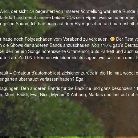
ndi, der sichtlich begeistert von unserer Vorstellung war, eine Runde 
 Markdorf und nennt unsere beiden CDs sein Eigen, was seine enorme
sehr geilen Sound! Ich hab euch auf dem Flyer gesehen und nur deshalb b
Er hatte noch Folgeschäden vom Vorabend zu verdauen.
Der Rest 
ich die Shows der anderen Bands anzuschauen. Von 110% gab’s Deuts
 bei den neuen Songs hörenswerte Gitarrensoli aufs Parkett und auch s
uftritt ab. Zu D.N.I. können wir leider nichts sagen, weil wir nach dem 
ault – Créateur d’automobiles) zielsicher zurück in die Heimat, wobei 
 Weingarten überhaupt verlassen haben? Egal.
ksagungen: Den anderen Bands für die Backline und ganz besonders 
en, Moni, Paddi, Eva, Nico, Myriam & Anhang, Markus und last but not l