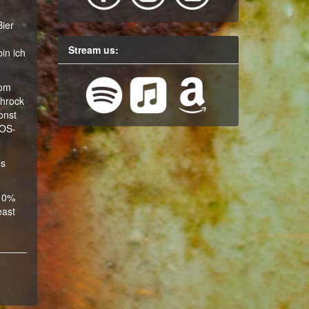
Bier
Stream us:
in ich
vom
chrock
onst
TOS-
es
110%
east