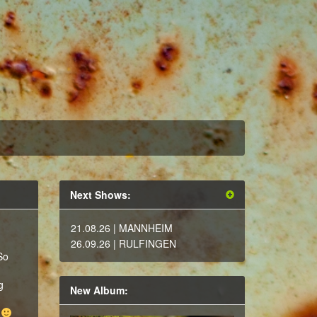
Next Shows:
21.08.26
| MANNHEIM
26.09.26
| RULFINGEN
So
g
New Album:
…