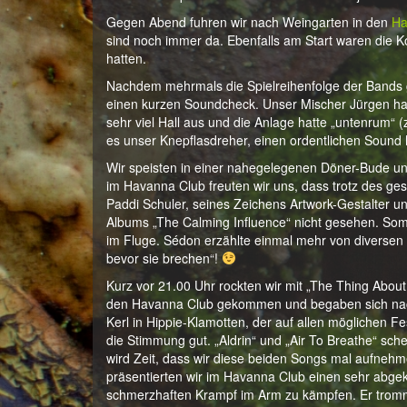
Gegen Abend fuhren wir nach Weingarten in den
Ha
sind noch immer da. Ebenfalls am Start waren die K
hatten.
Nachdem mehrmals die Spielreihenfolge der Bands g
einen kurzen Soundcheck. Unser Mischer Jürgen hatt
sehr viel Hall aus und die Anlage hatte „untenrum“ 
es unser Knepflasdreher, einen ordentlichen Sound
Wir speisten in einer nahegelegenen Döner-Bude und
im Havanna Club freuten wir uns, dass trotz des ge
Paddi Schuler, seines Zeichens Artwork-Gestalter un
Albums „The Calming Influence“ nicht gesehen. Somit
im Fluge. Sédon erzählte einmal mehr von diversen S
bevor sie brechen“!
Kurz vor 21.00 Uhr rockten wir mit „The Thing Abo
den Havanna Club gekommen und begaben sich nach 
Kerl in Hippie-Klamotten, der auf allen möglichen 
die Stimmung gut. „Aldrin“ und „Air To Breathe“ sc
wird Zeit, dass wir diese beiden Songs mal aufnehm
präsentierten wir im Havanna Club einen sehr abgek
schmerzhaften Krampf im Arm zu kämpfen. Er tromm