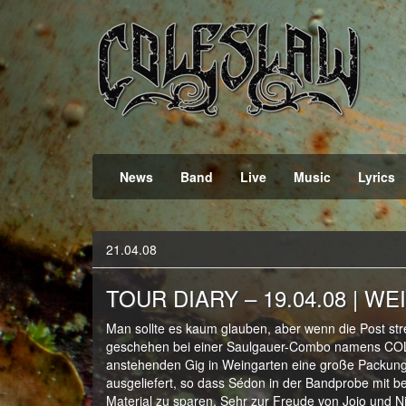
Official Webpage
Coleslaw
News
Band
Live
Music
Lyrics
21.04.08
TOUR DIARY – 19.04.08 | WE
Man sollte es kaum glauben, aber wenn die Post st
geschehen bei einer Saulgauer-Combo namens COL
anstehenden Gig in Weingarten eine große Packung D
ausgeliefert, so dass Sédon in der Bandprobe mit be
Material zu sparen. Sehr zur Freude von Jojo und