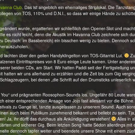
vanna Club
. Das ist angeblich ein ehemaliges Striplokal. Die Tanzstan
ollegen von TOS, 110% und D.N.I., so dass wir einige Hände zu schütte
eändert wurde, ergatterten wir schließlich den Opener-Slot und mach
e es nicht leicht, denn die Akustik im Havanna Club zeichnete sich du
(zu Deutsch: im Bassbereich) ein bisschen wenig zu bieten. Dennoch sc
 herauszuholen.
 lachten über den geilen Handyklingelton von TOS-Gitarrist Lui.
Zu
salzenen Eintrittspreises von 8 Euro einige Leute kamen. Unter andere
serer beiden CDs, am Start. Wir hatten Paddi seit der Fertigstellung u
 hatten wir uns allerhand zu erzählen und die Zeit bis zum Gig vergin
chlagzeugern, bei denen „die Schrift auf den Drumsticks unleserlich w
ut You“ und prägnanten Roosophon-Sounds los. Ungefähr 80 Leute ware
einer entsprechenden Ansage von Jojo fast allesamt vor die Bühne.
Festivals zu Gange ist, tanzte ausgelassen zu unserem Sound. Auch son
heinen auch beim Publikum zunehmend bekannt und beliebt zu sein. Tja
en! Ja, ihr dürft das durchaus als Ankündigung verstehen!
Alles in a
lärten und sicherer Gig. Beim letzten Song hatte Sédon allerdings mit
elte dennoch tapfer weiter und beendete unsere Show mit einem zünf