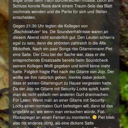
sogar unter dem Tisch durchkriechen musste. Doch am
Schluss konnte Roos dank einem Traum-Solo das Blatt
nochmals wenden und die Partie für sich und Stefan
entscheiden.
Gegen 21.30 Uhr legten die Kollegen von
„Bischdolafuier“ los. Die Soundverhältnisse waren an
diesem Abend nicht sonderlich gut. Den Leuten schien’s
egal zu sein, denn die strömten zahlreich in die Alte
Bibliothek. Nach ein paar Songs riss Gitarrenmann Piet
eine Saite. Der Clou bei der Sache war, dass er die
entsprechende Ersatzsaite bereits beim Soundcheck
seinem Kollegen Wolfi gegeben und somit keine mehr
hatte. Folglich fragte Piet nach der Gitarre von Jojo. Der
wollte sie ihm natürlich geben, merkte dabei jedoch,
dass er seinen Gitarrengurt zu Hause vergessen hatte.
Da der Jojo ne Gitarre mit Security-Locks spielt, kann
man da nicht einfach nen anderen Gurt dranmachen.
Für Laien: Wenn man an einer Gitarre mit Security-
Locks einen normalen Gurt befestigen will, dann ist das
ungefähr so, wie wenn man versuchen würde, Fiat-
Rückspiegel an einen Ferrari zu montieren.
Piet blieb
also nix anderes übrig, als eine dickere Saite