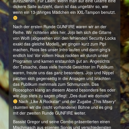
aufzuziehen. Für Laien: Wenn man auf eine Gitarre eine
dickere Saite aufzieht, dann ist das ungefähr so, wie
wenn ein 13-jähriges Mädchen ein XXL-Tampon benutzt.
Nach der ersten Runde GUNFIRE waren wir an der
Reihe. Wir richteten alles her, Jojo lieh sich die Gitarre
von Wolfi (abgesehen von den fehlenden Security-Locks
exakt das gleiche Modell), wir gingen kurz zum Pipi
machen, Roos lies unser Intro laufen und dann ging’s
endlich los! Vor vollem Haus rockten wir durch unser
Programm und kamen erstaunlich gut an. Angesichts
der Tatsache, dass viele fremde Gesichter im Publikum
waren, freute uns das ganz besonders. Jojo und Nippel
patzten sich gegenseitig in die Ansagen und brachten
das Publikum mehrmals zum Schmunzeln. Das
Roosophon klang an diesem Abend besonders fies oder
wie Jojo stets zu sagen pflegt: „Des duat wie domols!“
Nach „Like A Rockstar“ und der Zugabe „This Misery“
räumten wir die (nicht vorhandene) Bühne und es ging
mit der zweiten Runde GUNFIRE weiter.
Bassist Gregor und seine Combo präsentierten einen
Mischmasch aus eigenen Songs und verschiedensten