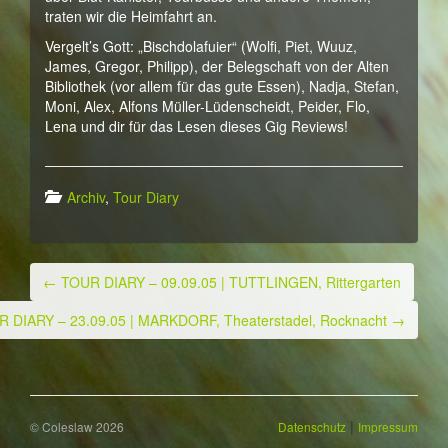
traten wir die Heimfahrt an.
Vergelt’s Gott: „Bischdolafuier“ (Wolfi, Piet, Wuuz,
James, Gregor, Philipp), der Belegschaft von der Alten
Bibliothek (vor allem für das gute Essen), Nadja, Stefan,
Moni, Alex, Alfons Müller-Lüdenscheidt, Peider, Flo,
Lena und dir für das Lesen dieses Gig Reviews!
Archiv
,
Tour Diary
←
TOUR DIARY – 09.09.05 | TUTTLINGEN, Rittergarten
Post navigation
 DIARY – 23.09.05 | MARKDORF, Theaterstadel, Rocknacht
→
|
© Coleslaw 2026
Datenschutz
Impressum