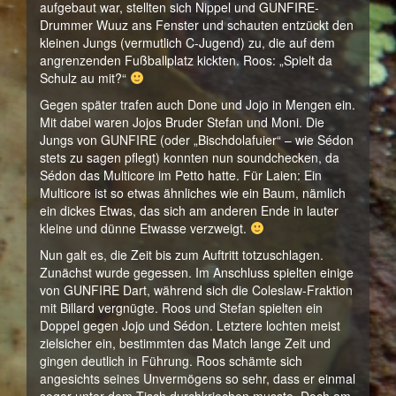
aufgebaut war, stellten sich Nippel und GUNFIRE-
Drummer Wuuz ans Fenster und schauten entzückt den
kleinen Jungs (vermutlich C-Jugend) zu, die auf dem
angrenzenden Fußballplatz kickten. Roos: „Spielt da
Schulz au mit?“
Gegen später trafen auch Done und Jojo in Mengen ein.
Mit dabei waren Jojos Bruder Stefan und Moni. Die
Jungs von GUNFIRE (oder „Bischdolafuier“ – wie Sédon
stets zu sagen pflegt) konnten nun soundchecken, da
Sédon das Multicore im Petto hatte. Für Laien: Ein
Multicore ist so etwas ähnliches wie ein Baum, nämlich
ein dickes Etwas, das sich am anderen Ende in lauter
kleine und dünne Etwasse verzweigt.
Nun galt es, die Zeit bis zum Auftritt totzuschlagen.
Zunächst wurde gegessen. Im Anschluss spielten einige
von GUNFIRE Dart, während sich die Coleslaw-Fraktion
mit Billard vergnügte. Roos und Stefan spielten ein
Doppel gegen Jojo und Sédon. Letztere lochten meist
zielsicher ein, bestimmten das Match lange Zeit und
gingen deutlich in Führung. Roos schämte sich
angesichts seines Unvermögens so sehr, dass er einmal