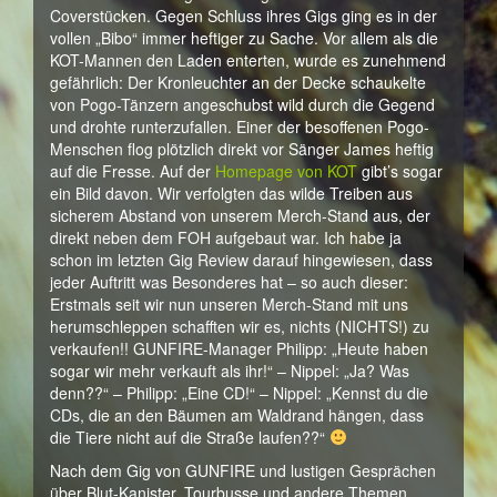
Coverstücken. Gegen Schluss ihres Gigs ging es in der
vollen „Bibo“ immer heftiger zu Sache. Vor allem als die
KOT-Mannen den Laden enterten, wurde es zunehmend
gefährlich: Der Kronleuchter an der Decke schaukelte
von Pogo-Tänzern angeschubst wild durch die Gegend
und drohte runterzufallen. Einer der besoffenen Pogo-
Menschen flog plötzlich direkt vor Sänger James heftig
auf die Fresse. Auf der
Homepage von KOT
gibt’s sogar
ein Bild davon. Wir verfolgten das wilde Treiben aus
sicherem Abstand von unserem Merch-Stand aus, der
direkt neben dem FOH aufgebaut war. Ich habe ja
schon im letzten Gig Review darauf hingewiesen, dass
jeder Auftritt was Besonderes hat – so auch dieser:
Erstmals seit wir nun unseren Merch-Stand mit uns
herumschleppen schafften wir es, nichts (NICHTS!) zu
verkaufen!! GUNFIRE-Manager Philipp: „Heute haben
sogar wir mehr verkauft als ihr!“ – Nippel: „Ja? Was
denn??“ – Philipp: „Eine CD!“ – Nippel: „Kennst du die
CDs, die an den Bäumen am Waldrand hängen, dass
die Tiere nicht auf die Straße laufen??“
Nach dem Gig von GUNFIRE und lustigen Gesprächen
über Blut-Kanister, Tourbusse und andere Themen,