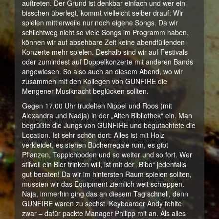
auftreten. Der Grund ist denkbar einfach und wer ein
bisschen überlegt, kommt vielleicht selber drauf: Wir
spielen mittlerweile nur noch eigene Songs. Da wir
schlichtweg nicht so viele Songs im Programm haben,
können wir auf absehbare Zeit keine abendfüllenden
Konzerte mehr spielen. Deshalb sind wir auf Festivals
oder zumindest auf Doppelkonzerte mit anderen Bands
angewiesen. So also auch an diesem Abend, wo wir
zusammen mit den Kollegen von GUNFIRE die
Mengener Musiknacht beglücken sollten.
Gegen 17.00 Uhr trudelten Nippel und Roos (mit
Alexandra und Nadja) in der „Alten Bibliothek“ ein. Man
begrüßte die Jungs von GUNFIRE und begutachtete die
Location. Ist sehr schön dort: Alles ist mit Holz
verkleidet, es stehen Bücherregale rum, es gibt
Pflanzen, Teppichboden und so weiter und so fort. Wer
stilvoll ein Bier trinken will, ist mit der „Bibo“ jedenfalls
gut beraten! Da wir im hintersten Raum spielen sollten,
mussten wir das Equipment ziemlich weit schleppen.
Naja, immerhin ging das an diesem Tag schnell, denn
GUNFIRE waren zu sechst. Keyboarder Andy fehlte
zwar – dafür packte Manager Philipp mit an. Als alles