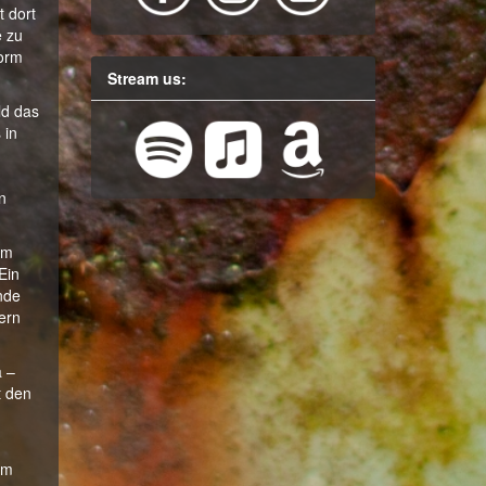
 dort
e zu
norm
Stream us:
ld das
 in
n
em
Ein
nde
ern
a –
t den
em