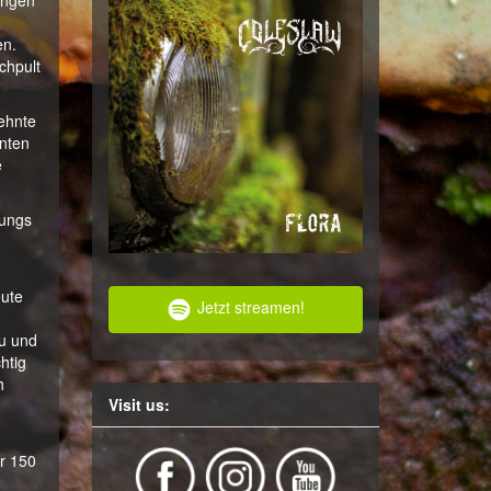
lingen
en.
chpult
lehnte
hnten
e
Jungs
eute
Jetzt streamen!
zu und
htig
h
Visit us:
r 150
g