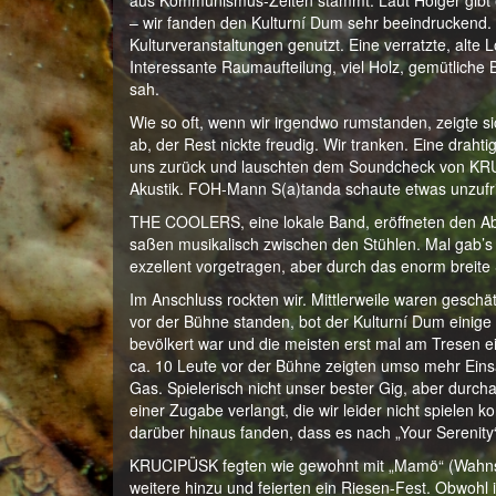
aus Kommunismus-Zeiten stammt.
Laut Holger gibt
– wir fanden den Kulturní Dum sehr beeindruckend.
Kulturveranstaltungen genutzt. Eine verratzte, alt
Interessante Raumaufteilung, viel Holz, gemütliche
sah.
Wie so oft, wenn wir irgendwo rumstanden, zeigte s
ab, der Rest nickte freudig. Wir tranken. Eine drah
uns zurück und lauschten dem Soundcheck von KRUCI
Akustik. FOH-Mann S(a)tanda schaute etwas unzufr
THE COOLERS, eine lokale Band, eröffneten den Abe
saßen musikalisch zwischen den Stühlen. Mal gab’s 
exzellent vorgetragen, aber durch das enorm breite
Im Anschluss rockten wir. Mittlerweile waren gesch
vor der Bühne standen, bot der Kulturní Dum einige
bevölkert war und die meisten erst mal am Tresen 
ca. 10 Leute vor der Bühne zeigten umso mehr Einsa
Gas. Spielerisch nicht unser bester Gig, aber durc
einer Zugabe verlangt, die wir leider nicht spielen k
darüber hinaus fanden, dass es nach „Your Serenity“
KRUCIPÜSK fegten wie gewohnt mit „Mamö“ (Wahnsi
weitere hinzu und feierten ein Riesen-Fest. Obwoh