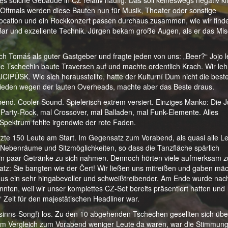
 es solche Gebäude in CZ relativ häufig. Das soll keineswegs negativ k
 Oftmals werden diese Bauten nun für Musik, Theater oder sonstige
e Location und ein Rockkonzert passen durchaus zusammen, wie wir find
 Bar und exzellente Technik. Jürgen bekam große Augen, als er das Mis
ich Tomáš als guter Gastgeber und fragte jeden von uns: „Beer?“ Jojo 
tige Tschechin baute Traversen auf und machte ordentlich Krach. Wir le
PÜSK. Wie sich herausstellte, hatte der Kulturní Dum nicht die best
ieden wegen der lauten Overheads, machte aber das Beste draus.
nd. Cooler Sound. Spielerisch extrem versiert. Einziges Manko: Die 
Party-Rock, mal Crossover, mal Balladen, mal Funk-Elemente. Alles
 Spektrum fehlte irgendwie der rote Faden.
ätzte 150 Leute am Start. Im Gegensatz zum Vorabend, als quasi alle L
 Nebenräume und Sitzmöglichkeiten, so dass die Tanzfläche spärlich
ein paar Getränke zu sich nahmen. Dennoch hörten viele aufmerksam 
tz: Sie bangten wie der Čert! Wir ließen uns mitreißen und gaben mäc
haus ein sehr hingabevoller und schweißtreibender. Am Ende wurde nac
onnten, weil wir unser komplettes CZ-Set bereits präsentiert hatten und
 Zeit für den majestätischen Headliner war.
nns-Song!) los. Zu den 10 abgehenden Tschechen gesellten sich übe
l im Vergleich zum Vorabend weniger Leute da waren, war die Stimmun