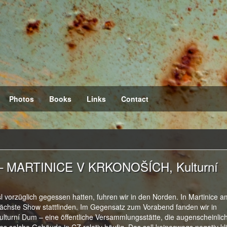
Photos
Books
Links
Contact
 – MARTINICE V KRKONOŠÍCH, Kulturní
 vorzüglich gegessen hatten, fuhren wir in den Norden. In Martinice a
nächste Show stattfinden. Im Gegensatz zum Vorabend fanden wir in
lturní Dum – eine öffentliche Versammlungsstätte, die augenscheinlic