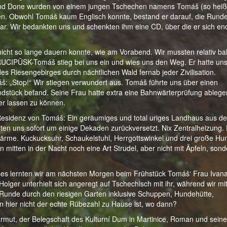
l und Done wurden von einem jungen Tschechen namens Tomáš (so heißt
den. Obwohl Tomáš kaum Englisch konnte, bestand er darauf, die Rund
ar. Wir bedankten uns und schenkten ihm eine CD, über die er sich e
 nicht so lange dauern konnte, wie am Vorabend. Wir mussten relativ ba
RUCIPÜSK-Tomáš stieg bei uns ein und wies uns den Weg. Er hatte uns
s Riesengebirges durch nächtlichen Wald fernab jeder Zivilisation.
: „Stop!“ Wir stiegen verwundert aus. Tomáš führte uns über einen
ndstück befand. Seine Frau hatte extra eine Bahnwärterprüfung ablege
er lassen zu können.
 Residenz von Tomáš: Ein geräumiges und total uriges Landhaus aus d
hlten uns sofort um einige Dekaden zurückversetzt. Nix Zentralheizung. 
 Wärme. Kuckucksuhr, Schaukelstuhl, Herrgottswinkel und drei große Hu
 mitten in der Nacht noch eine Art Strudel, aber nicht mit Äpfeln, sond
es lernten wir am nächsten Morgen beim Frühstück Tomáš‘ Frau Ivan
ger unterhielt sich angeregt auf Tschechisch mit ihr, während wir mi
Runde durch den riesigen Garten inklusive Schuppen, Hundehütte,
n hier nicht der echte Rübezahl zu Hause ist, wo dann?
Jarmut, der Belegschaft des Kulturní Dum in Martinice, Roman und sein