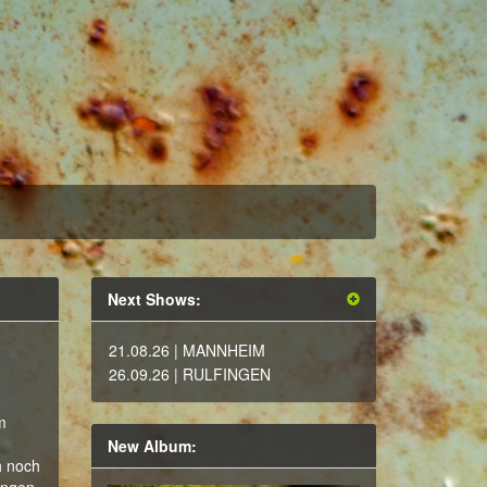
Next Shows:
21.08.26
| MANNHEIM
26.09.26
| RULFINGEN
m
New Album:
h noch