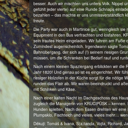
besser. Auch wir mischten uns unters Volk. Nippe
gefühlt jeder vierte) auf eine Runde Schnaps einla
bezahlen – das machte er uns unmissverständlich kl
freute.
Die Party war auch in Martinice gut, wenngleich sie
Equipment in den Bus verfrachten und losfahren. K
sein trautes Heim eingeladen. Wir fuhren am Fuße de
Zumindest augenscheinlich. Irgendwann sagte Tomáš
Bahnübergang, der sich auf (!) seinem riesigen Gru
müssen, um die Schranken bei Bedarf rauf und runt
Nach einem kleinen Spaziergang erblickten wir die
Jahr 1820! Und genau so ist es eingerichtet. Wir fü
riesiger Holzofen in der Küche sorgt für die nötige
runden das Flair ab. Wir waren beeindruckt und aßen
mit Schinken und Käse.
Nach einer kalten Nacht im Dachgeschoss des Haus
zugleich die Managerin von KRUCIPÜSK – kennen. Hol
Hunden spielten. Nach dem Essen drehten wir eine 
Plumpsklo, Fischteich und vieles, vieles mehr… wen
Děkuji: Tomáš & Ivana, S(a)tanda, Vojta, Richard, 