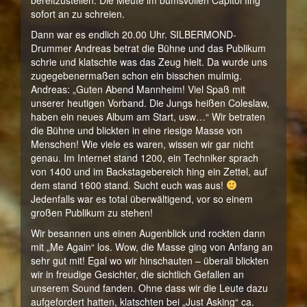
bereitzustellen. Die Meute im bumsvollen Capitol fing
sofort an zu schreien.
Dann war es endlich 20.00 Uhr. SILBERMOND-
Drummer Andreas betrat die Bühne und das Publikum
schrie und klatschte was das Zeug hielt. Da wurde uns
zugegebenermaßen schon ein bisschen mulmig.
Andreas: „Guten Abend Mannheim! Viel Spaß mit
unserer heutigen Vorband. Die Jungs heißen Coleslaw,
haben ein neues Album am Start, usw…“ Wir betraten
die Bühne und blickten in eine riesige Masse von
Menschen! Wie viele es waren, wissen wir gar nicht
genau. Im Internet stand 1200, ein Techniker sprach
von 1400 und im Backstagebereich hing ein Zettel, auf
dem stand 1600 stand. Sucht euch was aus!
Jedenfalls war es total überwältigend, vor so einem
großen Publikum zu stehen!
Wir besannen uns einen Augenblick und rockten dann
mit „Me Again“ los. Wow, die Masse ging von Anfang an
sehr gut mit! Egal wo wir hinschauten – überall blickten
wir in freudige Gesichter, die sichtlich Gefallen an
unserem Sound fanden. Ohne dass wir die Leute dazu
aufgefordert hatten, klatschten bei „Just Asking“ ca.