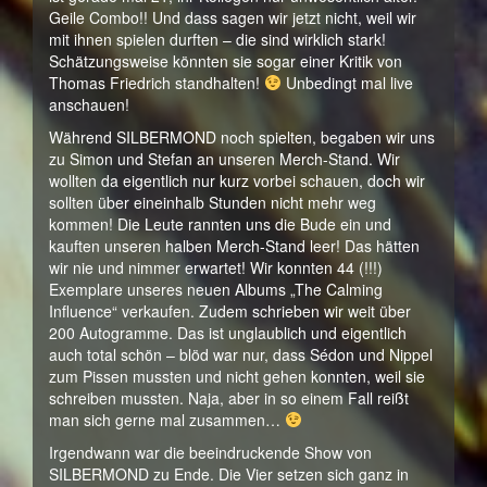
Geile Combo!! Und dass sagen wir jetzt nicht, weil wir
mit ihnen spielen durften – die sind wirklich stark!
Schätzungsweise könnten sie sogar einer Kritik von
Thomas Friedrich standhalten!
Unbedingt mal live
anschauen!
Während SILBERMOND noch spielten, begaben wir uns
zu Simon und Stefan an unseren Merch-Stand. Wir
wollten da eigentlich nur kurz vorbei schauen, doch wir
sollten über eineinhalb Stunden nicht mehr weg
kommen! Die Leute rannten uns die Bude ein und
kauften unseren halben Merch-Stand leer! Das hätten
wir nie und nimmer erwartet! Wir konnten 44 (!!!)
Exemplare unseres neuen Albums „The Calming
Influence“ verkaufen. Zudem schrieben wir weit über
200 Autogramme. Das ist unglaublich und eigentlich
auch total schön – blöd war nur, dass Sédon und Nippel
zum Pissen mussten und nicht gehen konnten, weil sie
schreiben mussten. Naja, aber in so einem Fall reißt
man sich gerne mal zusammen…
Irgendwann war die beeindruckende Show von
SILBERMOND zu Ende. Die Vier setzen sich ganz in