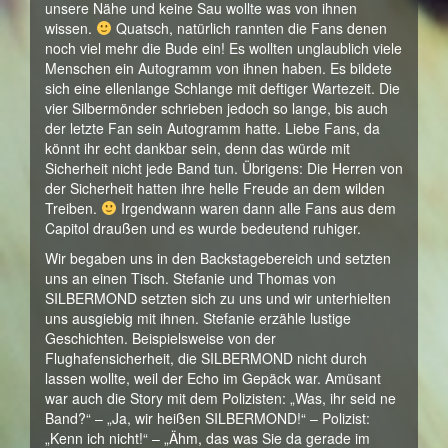
unsere Nähe und keine Sau wollte was von ihnen
wissen.
Quatsch, natürlich rannten die Fans denen
noch viel mehr die Bude ein! Es wollten unglaublich viele
Menschen ein Autogramm von ihnen haben. Es bildete
sich eine ellenlange Schlange mit deftiger Wartezeit. Die
vier Silbermönder schrieben jedoch so lange, bis auch
der letzte Fan sein Autogramm hatte. Liebe Fans, da
könnt ihr echt dankbar sein, denn das würde mit
Sicherheit nicht jede Band tun. Übrigens: Die Herren von
der Sicherheit hatten ihre helle Freude an dem wilden
Treiben.
Irgendwann waren dann alle Fans aus dem
Capitol draußen und es wurde bedeutend ruhiger.
Wir begaben uns in den Backstagebereich und setzten
uns an einen Tisch. Stefanie und Thomas von
SILBERMOND setzten sich zu uns und wir unterhielten
uns ausgiebig mit ihnen. Stefanie erzähle lustige
Geschichten. Beispielsweise von der
Flughafensicherheit, die SILBERMOND nicht durch
lassen wollte, weil der Echo im Gepäck war. Amüsant
war auch die Story mit dem Polizisten: „Was, ihr seid ne
Band?“ – „Ja, wir heißen SILBERMOND!“ – Polizist:
„Kenn ich nicht!“ – „Ähm, das was Sie da gerade im