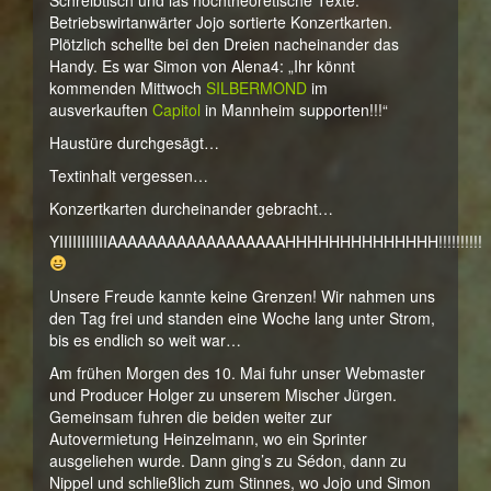
Schreibtisch und las hochtheoretische Texte.
Betriebswirtanwärter Jojo sortierte Konzertkarten.
Plötzlich schellte bei den Dreien nacheinander das
Handy. Es war Simon von Alena4: „Ihr könnt
kommenden Mittwoch
SILBERMOND
im
ausverkauften
Capitol
in Mannheim supporten!!!“
Haustüre durchgesägt…
Textinhalt vergessen…
Konzertkarten durcheinander gebracht…
YIIIIIIIIIIIAAAAAAAAAAAAAAAAAAHHHHHHHHHHHHHH!!!!!!!!!!
Unsere Freude kannte keine Grenzen! Wir nahmen uns
den Tag frei und standen eine Woche lang unter Strom,
bis es endlich so weit war…
Am frühen Morgen des 10. Mai fuhr unser Webmaster
und Producer Holger zu unserem Mischer Jürgen.
Gemeinsam fuhren die beiden weiter zur
Autovermietung Heinzelmann, wo ein Sprinter
ausgeliehen wurde. Dann ging’s zu Sédon, dann zu
Nippel und schließlich zum Stinnes, wo Jojo und Simon