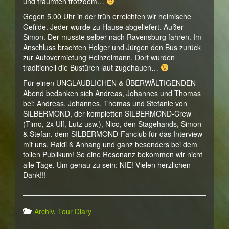
und träumten trotzdem…
Gegen 5.00 Uhr in der früh erreichten wir heimische
Gefilde. Jeder wurde zu Hause abgeliefert. Außer
Simon. Der musste selber nach Ravensburg fahren. Im
Anschluss brachten Holger und Jürgen den Bus zurück
zur Autovermietung Heinzelmann. Dort wurden
traditionell die Bustüren laut zugehauen…
Für einen UNGLAUBLICHEN & ÜBERWÄLTIGENDEN
Abend bedanken sich Andreas, Johannes und Thomas
bei: Andreas, Johannes, Thomas und Stefanie von
SILBERMOND, der kompletten SILBERMOND-Crew
(Timo, 2x Ulf, Lutz usw.), Nico, den Stagehands, Simon
& Stefan, dem SILBERMOND-Fanclub für das Interview
mit uns, Raidi & Anhang und ganz besonders bei dem
tollen Publikum! So eine Resonanz bekommen wir nicht
alle Tage. Um genau zu sein: NIE! Vielen herzlichen
Dank!!!
Archiv
,
Tour Diary