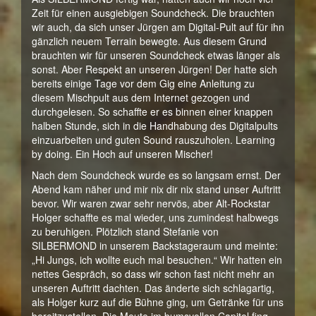
Zeit für einen ausgiebigen Soundcheck. Die brauchten
wir auch, da sich unser Jürgen am Digital-Pult auf für ihn
gänzlich neuem Terrain bewegte. Aus diesem Grund
brauchten wir für unseren Soundcheck etwas länger als
sonst. Aber Respekt an unseren Jürgen! Der hatte sich
bereits einige Tage vor dem Gig eine Anleitung zu
diesem Mischpult aus dem Internet gezogen und
durchgelesen. So schaffte er es binnen einer knappen
halben Stunde, sich in die Handhabung des Digitalpults
einzuarbeiten und guten Sound rauszuholen. Learning
by doing. Ein Hoch auf unseren Mischer!
Nach dem Soundcheck wurde es so langsam ernst. Der
Abend kam näher und mir nix dir nix stand unser Auftritt
bevor. Wir waren zwar sehr nervös, aber Alt-Rockstar
Holger schaffte es mal wieder, uns zumindest halbwegs
zu beruhigen. Plötzlich stand Stefanie von
SILBERMOND in unserem Backstageraum und meinte:
„Hi Jungs, ich wollte euch mal besuchen.“ Wir hatten ein
nettes Gespräch, so dass wir schon fast nicht mehr an
unseren Auftritt dachten. Das änderte sich schlagartig,
als Holger kurz auf die Bühne ging, um Getränke für uns