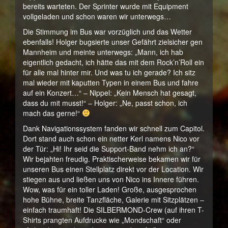
bereits warteten. Der Sprinter wurde mit Equipment
vollgeladen und schon waren wir unterwegs…
Die Stimmung im Bus war vorzüglich und das Wetter
ebenfalls! Holger bugsierte unser Gefährt zielsicher gen
Mannheim und meinte unterwegs: „Mann, ich hab
eigentlich gedacht, ich hätte das mit dem Rock’n’Roll ein
für alle mal hinter mir. Und was tu ich gerade? Ich sitz
mal wieder mit kaputten Typen in einem Bus und fahre
auf ein Konzert…“ – Nippel: „Kein Mensch hat gesagt,
dass du mit musst!“ – Holger: „Ne, passt schon, ich
mach das gerne!“
Dank Navigationssystem fanden wir schnell zum Capitol.
Dort stand auch schon ein netter Kerl namens Nico vor
der Tür: „Hi! Ihr seid die Support-Band nehm ich an?“
Wir bejahten freudig. Praktischerweise bekamen wir für
unseren Bus einen Stellplatz direkt vor der Location. Wir
stiegen aus und ließen uns von Nico ins Innere führen.
Wow, was für ein toller Laden! Große, ausgesprochen
hohe Bühne, breite Tanzfläche, Galerie mit Sitzplätzen –
einfach traumhaft! Die SILBERMOND-Crew (auf ihren T-
Shirts prangten Aufdrucke wie „Mondschaft“ oder