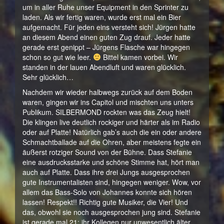
um in aller Ruhe unser Equipment in den Sprinter zu
laden. Als wir fertig waren, wurde erst mal ein Bier
aufgemacht. Für jeden eins versteht sich! Jürgen hatte
an diesem Abend einen guten Zug drauf. Jeder hatte
gerade erst genippt – Jürgens Flasche war hingegen
schon so gut wie leer.
Bittel kamen vorbei. Wir
standen in der lauen Abendluft und waren glücklich.
Sehr glücklich…
Nachdem wir wieder halbwegs zurück auf dem Boden
waren, gingen wir ins Capitol und mischten uns unters
Publikum. SILBERMOND rockten was das Zeug hielt!
Die klingen live deutlich rockiger und härter als im Radio
oder auf Platte! Natürlich gab’s auch die ein oder andere
Schmachtballade auf die Ohren, aber meistens fegte ein
äußerst rotziger Sound von der Bühne. Dass Stefanie
eine ausdrucksstarke und schöne Stimme hat, hört man
auch auf Platte. Dass ihre drei Jungs ausgesprochen
gute Instrumentalisten sind, hingegen weniger. Wow, vor
allem das Bass-Solo von Johannes konnte sich hören
lassen! Respekt!! Richtig gute Musiker, die Vier! Und
das, obwohl sie noch ausgesprochen jung sind. Stefanie
ist gerade mal 21; ihr Kollegen nur unwesentlich älter.