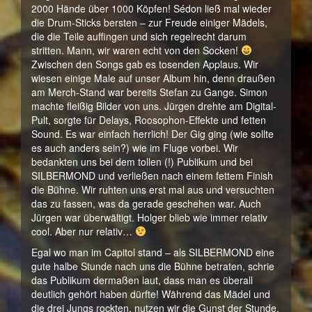
2000 Hände über 1000 Köpfen! Sédon ließ mal wieder
die Drum-Sticks bersten – zur Freude einiger Mädels,
die die Teile auffingen und sich regelrecht darum
stritten. Mann, wir waren echt von den Socken!
Zwischen den Songs gab es tosenden Applaus. Wir
wiesen einige Male auf unser Album hin, denn draußen
am Merch-Stand war bereits Stefan zu Gange. Simon
machte fleißig Bilder von uns. Jürgen drehte am Digital-
Pult, sorgte für Delays, Roosophon-Effekte und fetten
Sound. Es war einfach herrlich! Der Gig ging (wie sollte
es auch anders sein?) wie im Fluge vorbei. Wir
bedankten uns bei dem tollen (!) Publikum und bei
SILBERMOND und verließen nach einem fettem Finish
die Bühne. Wir ruhten uns erst mal aus und versuchten
das zu fassen, was da gerade geschehen war. Auch
Jürgen war überwältigt. Holger blieb wie immer relativ
cool. Aber nur relativ…
Egal wo man im Capitol stand – als SILBERMOND eine
gute halbe Stunde nach uns die Bühne betraten, schrie
das Publikum dermaßen laut, dass man es überall
deutlich gehört haben dürfte! Während das Mädel und
die drei Jungs rockten, nutzen wir die Gunst der Stunde,