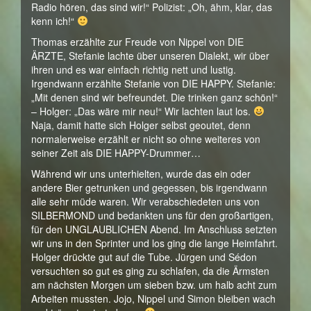
Radio hören, das sind wir!“ Polizist: „Oh, ähm, klar, das
kenn ich!“
Thomas erzählte zur Freude von Nippel von DIE
ÄRZTE, Stefanie lachte über unseren Dialekt, wir über
ihren und es war einfach richtig nett und lustig.
Irgendwann erzählte Stefanie von DIE HAPPY. Stefanie:
„Mit denen sind wir befreundet. Die trinken ganz schön!“
– Holger: „Das wäre mir neu!“ Wir lachten laut los.
Naja, damit hatte sich Holger selbst geoutet, denn
normalerweise erzählt er nicht so ohne weiteres von
seiner Zeit als DIE HAPPY-Drummer…
Während wir uns unterhielten, wurde das ein oder
andere Bier getrunken und gegessen, bis irgendwann
alle sehr müde waren. Wir verabschiedeten uns von
SILBERMOND und bedankten uns für den großartigen,
für den UNGLAUBLICHEN Abend. Im Anschluss setzten
wir uns in den Sprinter und los ging die lange Heimfahrt.
Holger drückte gut auf die Tube. Jürgen und Sédon
versuchten so gut es ging zu schlafen, da die Ärmsten
am nächsten Morgen um sieben bzw. um halb acht zum
Arbeiten mussten. Jojo, Nippel und Simon bleiben wach