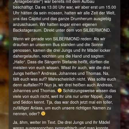
„Anlageberater“) war bereits mit dem Aufbau
beschäftigt. Da es 13.00 Uhr war, wir aber erst um 15.00
Uhr hätten da sein müssen, hatten wir alle Zeit der Welt,
uns das Capitol und das ganze Drumherum ausgiebig
anzuschauen. Wir hatten sogar einen eigenen
Backstageraum. Direkt unter dem von SILBERMOND.
Wenn wir gerade von SILBERMOND reden: Als wir
draußen an unserem Bus standen und die Sonne
genossen, kamen die drei Jungs und ihr Mädel locker
dahergelaufen, reichten uns die Hand und sagten:
„Hallo“. Dass die Sängerin Stefanie heißt, dürften die
meisten von euch wissen. Wisst ihr auch, wie die drei
Jungs heißen? Andreas, Johannes und Thomas. Na,
fällt euch was auf? Wahrscheinlich nicht. Was sollte euch
denn auffallen?? Nun ja, wir drei heißen auch Andreas,
Johannes und Thomas.
Schätzungsweise wissen das
viele von euch nicht, weil ihr uns nur unter Nippel, Jojo
und Sédon kennt. Tja, das war doch jetzt mal ein toller,
zufälliger Anlass, um euch unsere richtigen Namen zu
nennen, oder?
Ja, ähm, weiter im Text. Die drei Jungs und ihr Mädel
waren ausgesprochen sympathisch und man konnte