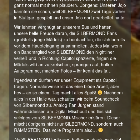
ganz normal mit ihnen plaudern. Übrigens: Unseren Jojo
kannten sie schon, weil SILBERMOND zwei Tage vorher
in Stuttgart gespielt und unser Jojo dort gearbeitet hatte.
Wir lehnten vergnügt an unserem Bus und hatten
unsere helle Freude daran, die SILBERMOND-Fans
(großteils junge Mädels) zu beobachten, die sich bereits
vor dem Haupteingang ansammelten. Jedes Mal wenn
ein Bandmitglied von SILBERMOND den Nightliner
verließ und in Richtung Capitol spazierte, fingen die
Mädels wild an zu kreischen, sprangen auf, holten
Autogramme, machten Fotos – ihr kennt das ja…
Irgendwann durften wir unser Equipment ins Capitol
tragen. Normalerweise ist das eine blöde Arbeit, aber
hey – an so einem Tag macht alles Spaß!
Nachdem
alles in der Halle war, schauten wir beim Soundcheck
von Silbermond zu. Analog-Fan Jürgen stand
währenddessen am Digital-Mischpult und lies sich
selbiges vom SILBERMOND-Mischer erklären. Dieser
mischt übrigens nicht nur SILBERMOND, sondern auch
RAMMSTEIN. Das volle Programm also…
Als SILBERMOND fertig war, hatten auch wir noch viel