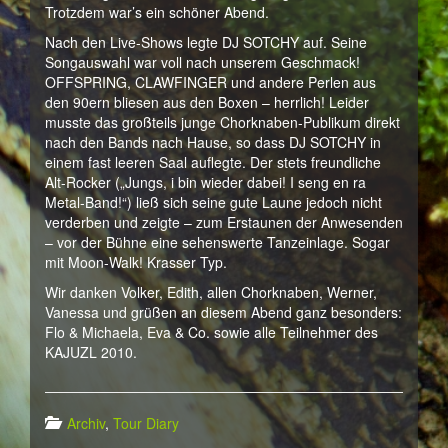
Trotzdem war’s ein schöner Abend.
Nach den Live-Shows legte DJ SOTCHY auf. Seine
Songauswahl war voll nach unserem Geschmack!
OFFSPRING, CLAWFINGER und andere Perlen aus
den 90ern bliesen aus den Boxen – herrlich! Leider
musste das großteils junge Chorknaben-Publikum direkt
nach den Bands nach Hause, so dass DJ SOTCHY in
einem fast leeren Saal auflegte. Der stets freundliche
Alt-Rocker („Jungs, i bin wieder dabei! I seng en ra
Metal-Band!“) ließ sich seine gute Laune jedoch nicht
verderben und zeigte – zum Erstaunen der Anwesenden
– vor der Bühne eine sehenswerte Tanzeinlage. Sogar
mit Moon-Walk! Krasser Typ.
Wir danken Volker, Edith, allen Chorknaben, Werner,
Vanessa und grüßen an diesem Abend ganz besonders:
Flo & Michaela, Eva & Co. sowie alle Teilnehmer des
KAJUZL 2010.
Archiv
,
Tour Diary