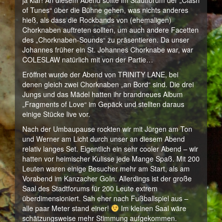
ja klar! An diesem Abend sollte im Stadtforum der „Clash
of Tunes“ über die Bühne gehen, was nichts anderes
hieß, als dass die Rockbands von (ehemaligen)
Chorknaben auftreten sollten, um auch andere Facetten
des „Chorknaben-Sounds“ zu präsentieren. Da unser
Johannes früher ein St. Johannes Chorknabe war, war
COLESLAW natürlich mit von der Partie…
Eröffnet wurde der Abend von TRINITY LANE, bei
denen gleich zwei Chorknaben „an Bord“ sind. Die drei
Jungs und das Mädel hatten ihr brandneues Album
„Fragments of Love“ im Gepäck und stellten daraus
einige Stücke live vor.
Nach der Umbaupause rockten wir mit Jürgen am Ton
und Werner am Licht durch unser an diesem Abend
relativ langes Set. Eigentlich ein sehr cooler Abend – wir
hatten vor heimischer Kulisse jede Mange Spaß. Mit 200
Leuten waren einige Besucher mehr am Start, als am
Vorabend im Kanzacher GoIn. Allerdings ist der große
Saal des Stadtforums für 200 Leute extrem
überdimensioniert. Sah eher nach Fußballspiel aus –
alle paar Meter stand einer!
Im kleinen Saal wäre
schätzungsweise mehr Stimmung aufgekommen.