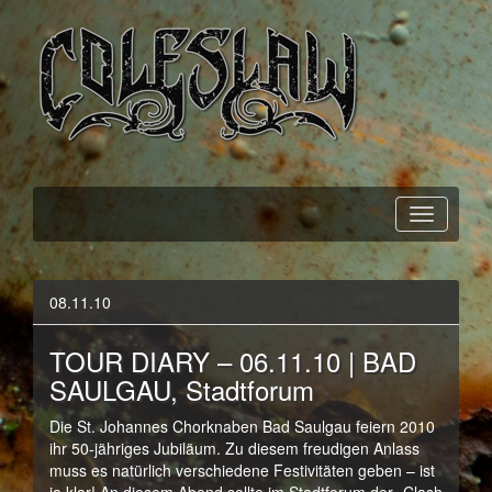
Official Webpage
Coleslaw
08.11.10
TOUR DIARY – 06.11.10 | BAD
SAULGAU, Stadtforum
Die St. Johannes Chorknaben Bad Saulgau feiern 2010
ihr 50-jähriges Jubiläum. Zu diesem freudigen Anlass
muss es natürlich verschiedene Festivitäten geben – ist