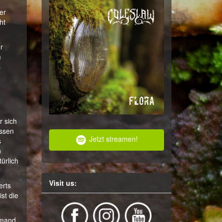
er
ht
r
m
s
r sich
assen
Jetzt streamen!
s
n
ürlich
Visit us:
erts
st die
jemand