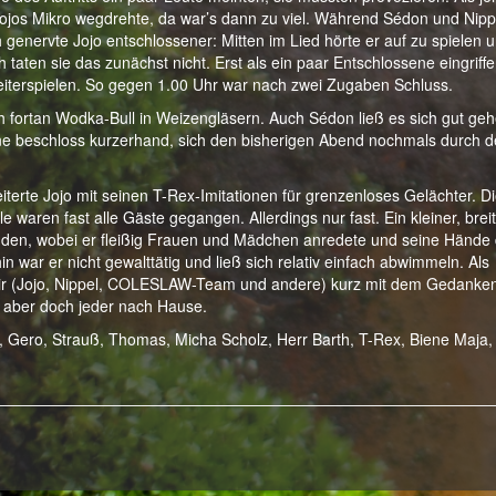
 Jojos Mikro wegdrehte, da war’s dann zu viel. Während Sédon und Nipp
ch genervte Jojo entschlossener: Mitten im Lied hörte er auf zu spielen 
h taten sie das zunächst nicht. Erst als ein paar Entschlossene eingriff
 weiterspielen. So gegen 1.00 Uhr war nach zwei Zugaben Schluss.
ch fortan Wodka-Bull in Weizengläsern. Auch Sédon ließ es sich gut geh
nne beschloss kurzerhand, sich den bisherigen Abend nochmals durch 
terte Jojo mit seinen T-Rex-Imitationen für grenzenloses Gelächter. D
le waren fast alle Gäste gegangen. Allerdings nur fast. Ein kleiner, brei
den, wobei er fleißig Frauen und Mädchen anredete und seine Hände
hin war er nicht gewalttätig und ließ sich relativ einfach abwimmeln. Als
 wir (Jojo, Nippel, COLESLAW-Team und andere) kurz mit dem Gedanke
n aber doch jeder nach Hause.
 Gero, Strauß, Thomas, Micha Scholz, Herr Barth, T-Rex, Biene Maja,