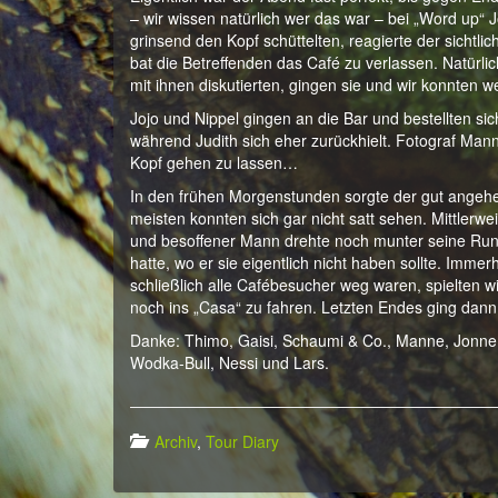
– wir wissen natürlich wer das war – bei „Word up“
grinsend den Kopf schüttelten, reagierte der sichtli
bat die Betreffenden das Café zu verlassen. Natürlic
mit ihnen diskutierten, gingen sie und wir konnten
Jojo und Nippel gingen an die Bar und bestellten si
während Judith sich eher zurückhielt. Fotograf Ma
Kopf gehen zu lassen…
In den frühen Morgenstunden sorgte der gut angehei
meisten konnten sich gar nicht satt sehen. Mittlerwei
und besoffener Mann drehte noch munter seine Run
hatte, wo er sie eigentlich nicht haben sollte. Immer
schließlich alle Cafébesucher weg waren, spielten
noch ins „Casa“ zu fahren. Letzten Endes ging dan
Danke: Thimo, Gaisi, Schaumi & Co., Manne, Jonne,
Wodka-Bull, Nessi und Lars.
Archiv
,
Tour Diary