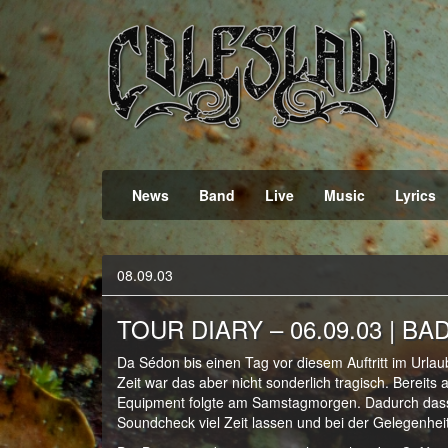
Official Webpage
Coleslaw
News
Band
Live
Music
Lyrics
08.09.03
TOUR DIARY – 06.09.03 | BAD
Da Sédon bis einen Tag vor diesem Auftritt im Urlaub 
Zeit war das aber nicht sonderlich tragisch. Bereit
Equipment folgte am Samstagmorgen. Dadurch dass w
Soundcheck viel Zeit lassen und bei der Gelegenhei