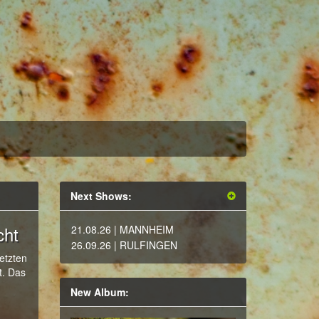
Next Shows:
cht
21.08.26
| MANNHEIM
26.09.26
| RULFINGEN
letzten
t. Das
New Album: