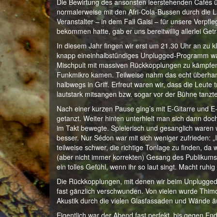
Die Bewirtung des ansonsten leerstehenden Cafés 
normalerweise mit den Afri-Cola-Bussen durch die La
Veranstalter – in dem Fall Gaisi – für unsere Verpf
bekommen hatte, gab er uns bereitwillig allerlei Ge
In diesem Jahr fingen wir erst um 21.30 Uhr an zu k
knapp eineinhalbstündiges Unplugged-Programm war 
Mischpult mit massiven Rückkopplungen zu kämpfen, 
Funkmikro kamen. Teilweise nahm das echt überhan
halbwegs in Griff. Erfreut waren wir, dass die Leut
lautstark mitsangen bzw. sogar vor der Bühne tanzt
Nach einer kurzen Pause ging’s mit E-Gitarre und E
getanzt. Weiter hinten unterhielt man sich dann doc
im Takt bewegte. Spielerisch und gesanglich waren 
besser. Nur Sédon war mit sich weniger zufrieden: „I
teilweise schwer, die richtige Tonlage zu finden, da
(aber nicht immer korrekten) Gesang des Publikums
ein tolles Gefühl, wenn ihr so laut singt. Macht ruh
Die Rückkopplungen, mit denen wir beim Unplugged
fast gänzlich verschwunden. Von vielen wurde Thimos
Akustik durch die vielen Glasfassaden und Wände äu
Eigentlich war der Abend fast perfekt, bis gegen En