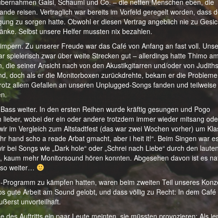
übernahmen Gaisi, Schaumi und Co. – die netten Menschen eben, die
nde reisen. Vertraglich war bereits im Vorfeld geregelt worden, dass d
legung zu sorgen hatte. Obwohl er diesen Vertrag angeblich nie zu Gesic
tränke. Selbst unsere Helfer mussten nix bezahlen.
limpern. Zu unserer Freude war das Café von Anfang an fast voll. Unse
spielerisch zwar über weite Strecken gut – allerdings hatte Thimo a
die seiner Ansicht nach von den Akustikgitarren und/oder von Judith
d, doch als er die Monitorboxen zurückdrehte, bekam er die Probleme
e trotz allem Gefallen an unseren Unplugged-Songs fanden und teilweise
en.
-Bass weiter. In den ersten Reihen wurde kräftig gesungen und Pogo
h lieber, wobei der ein oder andere trotzdem immer wieder mitsang ode
wir im Vergleich zum Altstadtfest (das war zwei Wochen vorher) um Kl
hr hand scho a reade Arbat gmacht, aber i heit it!“. Beim Singen war e
 wir bei Songs wie „Dark hole“ oder „Schrei nach Liebe“ durch den laute
, kaum mehr Monitorsound hören konnten. Abgesehen davon ist es nat
ig so weiter…
-Programm zu kämpfen hatten, waren beim zweiten Teil unseres Konz
 gute Arbeit am Sound gelobt, und dass völlig zu Recht: In dem Café i
ßerst unvorteilhaft.
de des Auftritts ein paar Leute meinten, sie müssten provozieren: Als 