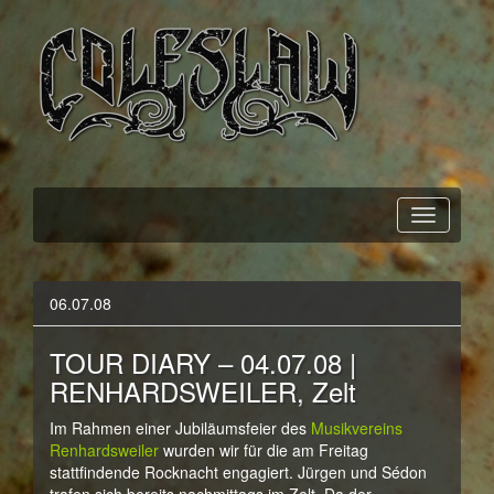
Official Webpage
Coleslaw
06.07.08
TOUR DIARY – 04.07.08 |
RENHARDSWEILER, Zelt
Im Rahmen einer Jubiläumsfeier des
Musikvereins
Renhardsweiler
wurden wir für die am Freitag
stattfindende Rocknacht engagiert. Jürgen und Sédon