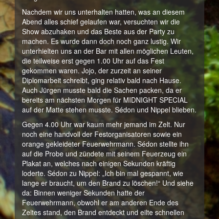
Nachdem wir uns unterhalten hatten, was an diesem
Abend alles schief gelaufen war, versuchten wir die
Show abzuhaken und das Beste aus der Party zu
machen. Es wurde dann doch noch ganz lustig. Wir
unterhielten uns an der Bar mit allen möglichen Leuten,
die teilweise erst gegen 1.00 Uhr auf das Fest
gekommen waren. Jojo, der zurzeit an seiner
Diplomarbeit schreibt, ging relativ bald nach Hause.
Auch Jürgen musste bald die Sachen packen, da er
bereits am nächsten Morgen für MIDNIGHT SPECIAL
auf der Matte stehen musste. Sédon und Nippel blieben.
Gegen 4.00 Uhr war kaum mehr jemand im Zelt. Nur
noch eine handvoll der Festorganisatoren sowie ein
orange gekleideter Feuerwehrmann. Sédon stellte ihn
auf die Probe und zündete mit seinem Feuerzeug ein
Plakat an, welches nach einigen Sekunden kräftig
loderte. Sédon zu Nippel: „Ich bin mal gespannt, wie
lange er braucht, um den Brand zu löschen!“ Und siehe
da: Binnen weniger Sekunden hatte der
Feuerwehrmann, obwohl er am anderen Ende des
Zeltes stand, den Brand entdeckt und eilte schnellen