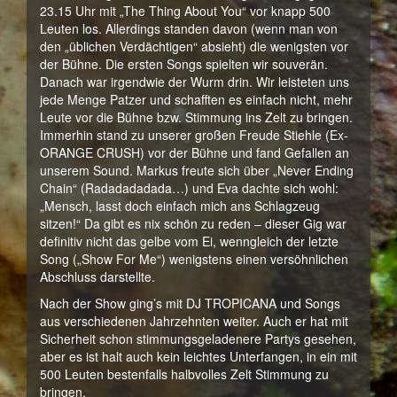
23.15 Uhr mit „The Thing About You“ vor knapp 500
Leuten los. Allerdings standen davon (wenn man von
den „üblichen Verdächtigen“ absieht) die wenigsten vor
der Bühne. Die ersten Songs spielten wir souverän.
Danach war irgendwie der Wurm drin. Wir leisteten uns
jede Menge Patzer und schafften es einfach nicht, mehr
Leute vor die Bühne bzw. Stimmung ins Zelt zu bringen.
Immerhin stand zu unserer großen Freude Stiehle (Ex-
ORANGE CRUSH) vor der Bühne und fand Gefallen an
unserem Sound. Markus freute sich über „Never Ending
Chain“ (Radadadadada…) und Eva dachte sich wohl:
„Mensch, lasst doch einfach mich ans Schlagzeug
sitzen!“ Da gibt es nix schön zu reden – dieser Gig war
definitiv nicht das gelbe vom Ei, wenngleich der letzte
Song („Show For Me“) wenigstens einen versöhnlichen
Abschluss darstellte.
Nach der Show ging’s mit DJ TROPICANA und Songs
aus verschiedenen Jahrzehnten weiter. Auch er hat mit
Sicherheit schon stimmungsgeladenere Partys gesehen,
aber es ist halt auch kein leichtes Unterfangen, in ein mit
500 Leuten bestenfalls halbvolles Zelt Stimmung zu
bringen.