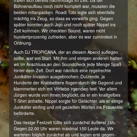
trafen sich bereits nachmittags im Zelt. Da der
Bühnenaufbau noch nicht komplett war, mussten die
beiden mitanpacken. Roadi Tobi legte sich ebenfalls
mächtig ins Zeug, so dass es vorwärts ging. Gegen
später konnten auch Jojo und noch später Nippel ins
Zelt kommen. Wir checkten Sound, waren nicht
hundertprozentig zufrieden, aber es war zumindest in
Ordnung.
Auch DJ TROPICANA, der an diesem Abend auflegen
sollte, war am Start. Mit ihm und einigen anderen hatten
wir im Anschluss an den Soundcheck jede Menge Spaß
hinter dem Zelt. Dort war nämlich eine regelrechte
Junikäfer-Invasion ausgebrochen: Dutzende, ja
Hunderte der Krabbeltiere flogen durch die Gegend und
klammerten sich mit Vorliebe irgendwo fest. Vor allem
Jürgen wurde von ihnen beglückt, da er ein knallgelbes
T-Shirt anhatte. Nippel sorgte für Gelächter, als er einige
Junikäfer einfing und mit gezielten Würfen ins Frauenklo
beförderte.
Das riesige Festzelt füllte sich zunächst äußerst zäh.
Gegen 22.00 Uhr waren maximal 150 Leute da. Wir
warteten folglich zunächst ab und legten erst gegen