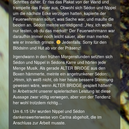
Schrittes daher. Er riss das Plakat von der Wand und
trampelte das Feuer aus. Obwohl sich Sédon und Nippel
um die nächste Ecke verzogen hatten, kapierte der
Feuerwehrmann sofort, was Sache war, und maulte die
beiden an. Sédon meinte verteidigend: „Hey, ich wollte
nur testen, ob du das merkst!“ Der Feuerwehrmann war
daraufhin immer noch leicht sauer, aber man merkte,
wie er innerlich grinste.
Jedenfalls: Sorry für den
Blödsinn und Hut ab vor der Präsenz!
Irgendwann in den frühen Morgenstunden setzten sich
Sédon und Nippel in Sédons Karre und hörten jede
Menge Musik. Als gerade ALTER BRIDGE aus den
Boxen hämmerte, meinte ein angetrunkener Sédon:
„Hmm, ich weiß nicht, ob hier heute bessere Stimmung
gewesen wäre, wenn ALTER BRIDGE gespielt hätten!“
In Anbetracht unserer spielerischen Leistung ist diese
Aussage zwar völlig verwegen, aber von der Tendenz
her wohl trotzdem richtig…
Um 6.15 Uhr wurden Nippel und Sédon
dankenswerterweise von Carina abgeholt, die im
Anschluss zur Arbeit musste.