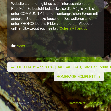
Website stammen, gibt es auch interessante neue
Rubriken: So besteht beispielweise die Möglichkeit, sich
unter COMMUNITY in einem umfangreichen Forum mit
anderen Usern aus zu tauschen. Des weiteren sind
unter PHOTOS bereits Bilder von unserem Videodreh
online. Überzeugt euch selbst:
Coleslaw Fanclub
News
←
TOUR DIARY – 11.09.04 | BAD SAULGAU, Café Bar Forum, 
Post navigation
HOMEPAGE KOMPLETT
→
|
© Coleslaw 2026
Datenschutz
Impressum