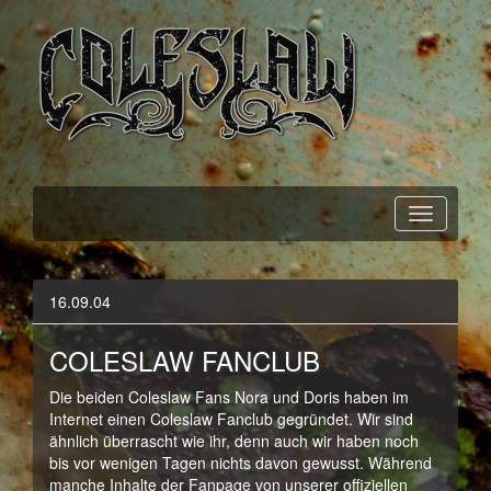
Official Webpage
Coleslaw
16.09.04
COLESLAW FANCLUB
Die beiden Coleslaw Fans Nora und Doris haben im
Internet einen Coleslaw Fanclub gegründet. Wir sind
ähnlich überrascht wie ihr, denn auch wir haben noch
bis vor wenigen Tagen nichts davon gewusst. Während
manche Inhalte der Fanpage von unserer offiziellen