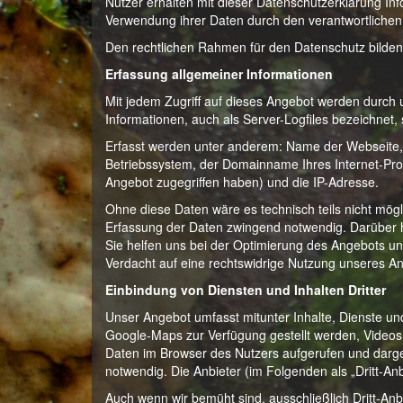
Nutzer erhalten mit dieser Datenschutzerklärung I
Verwendung ihrer Daten durch den verantwortliche
Den rechtlichen Rahmen für den Datenschutz bild
Erfassung allgemeiner Informationen
Mit jedem Zugriff auf dieses Angebot werden durch
Informationen, auch als Server-Logfiles bezeichnet,
Erfasst werden unter anderem: Name der Webseite
Betriebssystem, der Domainname Ihres Internet-Prov
Angebot zugegriffen haben) und die IP-Adresse.
Ohne diese Daten wäre es technisch teils nicht mögli
Erfassung der Daten zwingend notwendig. Darüber h
Sie helfen uns bei der Optimierung des Angebots un
Verdacht auf eine rechtswidrige Nutzung unseres Ang
Einbindung von Diensten und Inhalten Dritter
Unser Angebot umfasst mitunter Inhalte, Dienste un
Google-Maps zur Verfügung gestellt werden, Videos
Daten im Browser des Nutzers aufgerufen und darges
notwendig. Die Anbieter (im Folgenden als „Dritt-An
Auch wenn wir bemüht sind, ausschließlich Dritt-Anb