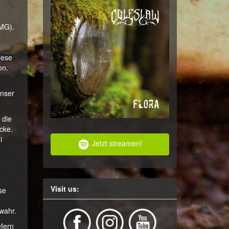
TMG).
iese
on.
unser
 die
cke.
i
Jetzt streamen!
Visit us:
se
wahr.
efern