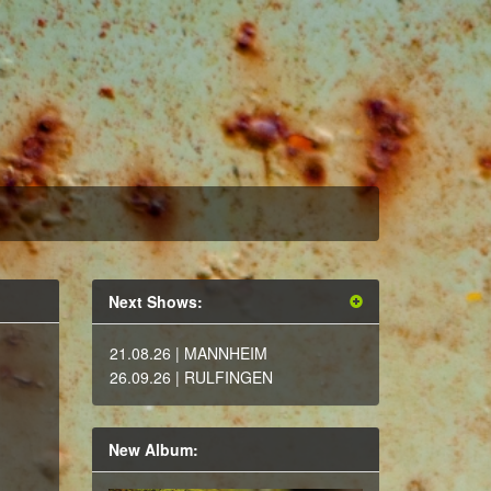
Next Shows:
21.08.26
| MANNHEIM
26.09.26
| RULFINGEN
New Album: