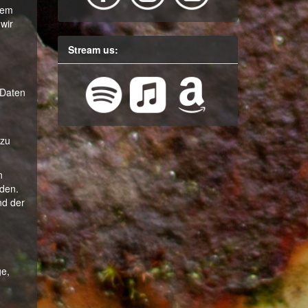
dem
wir
Stream us:
 Daten
 zu
n
rden.
nd der
e,