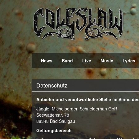
Official Webpage
Coleslaw
News
Band
Live
Music
Lyrics
Datenschutz
Anbieter und verantwortliche Stelle im Sinne d
Jäggle, Michelberger, Schneiderhan GbR
Seewattenstr. 78
88348
Bad Saulgau
Geltungsbereich