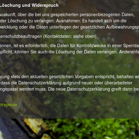
e, Löschung und Widerspruch
 Auskunft, über die bei uns gespeicherten personenbezogenen Daten,
oder Löschung zu verlangen. Ausnahmen: Es handelt sich um die
icklung oder die Daten unterliegen der gesetzlichen Aufbewahrungspf
tenschutzbeauftragen (Kontaktdaten: siehe oben).
nen, ist es erforderlich, die Daten für Kontrollzwecke in einer Sperrda
spflicht, können Sie auch die Löschung der Daten verlangen. Anderenfa
ung stets den aktuellen gesetzlichen Vorgaben entspricht, behalten wi
l, dass die Datenschutzerklärung aufgrund neuer oder überarbeiteter
angepasst werden muss. Die neue Datenschutzerklärung greift dann be
tragter.de