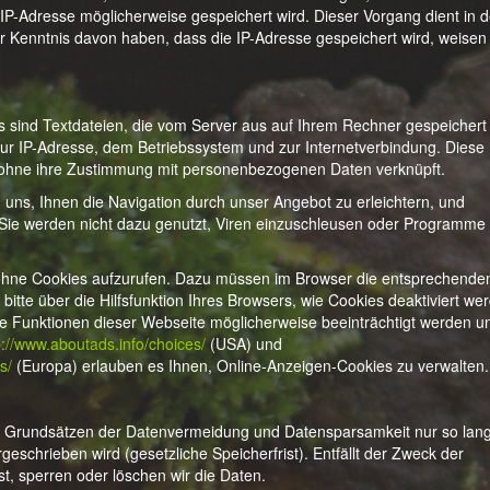
 IP-Adresse möglicherweise gespeichert wird. Dieser Vorgang dient in 
r Kenntnis davon haben, dass die IP-Adresse gespeichert wird, weisen 
sind Textdateien, die vom Server aus auf Ihrem Rechner gespeichert
zur IP-Adresse, dem Betriebssystem und zur Internetverbindung. Diese
r ohne ihre Zustimmung mit personenbezogenen Daten verknüpft.
n uns, Ihnen die Navigation durch unser Angebot zu erleichtern, und
 Sie werden nicht dazu genutzt, Viren einzuschleusen oder Programme
 ohne Cookies aufzurufen. Dazu müssen im Browser die entsprechende
bitte über die Hilfsfunktion Ihres Browsers, wie Cookies deaktiviert we
ige Funktionen dieser Webseite möglicherweise beeinträchtigt werden u
p://www.aboutads.info/choices/
(USA) und
s/
(Europa) erlauben es Ihnen, Online-Anzeigen-Cookies zu verwalten.
Grundsätzen der Datenvermeidung und Datensparsamkeit nur so lang
geschrieben wird (gesetzliche Speicherfrist). Entfällt der Zweck der
t, sperren oder löschen wir die Daten.