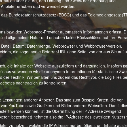
nformation über die Art, den Umfang und Zweck der Erhebung und
n Anbieter erhoben und verwendet werden.
en das Bundesdatenschutzgesetz (BDSG) und das Telemediengesetz (
 uns bzw. den Webspace-Provider automatisch Informationen erfasst. D
 sind allgemeiner Natur und erlauben keine Rückschlüsse auf Ihre Pers
, Datei, Datum, Datenmenge, Webbrowser und Webbrowser-Version,
iders, die sogenannte Referrer-URL (jene Seite, von der aus Sie auf 
ch, die Inhalte der Webseite auszuliefern und darzustellen. Insofern ist
inaus verwenden wir die anonymen Informationen für statistische Zwe
d der Technik. Wir behalten uns zudem das Recht vor, die Log-Files be
ebotes nachträglich zu kontrollieren.
d Leistungen anderer Anbieter. Das sind zum Beispiel Karten, die von
 von YouTube sowie Grafiken und Bilder anderer Webseiten. Damit die
tellt werden können, ist die Übermittlung der IP-Adresse zwingend
bieter“ bezeichnet) nehmen also die IP-Adresse des jeweiligen Nutzers 
ieter zu nutzen, welche die IP-Adresse nur benötigen, um Inhalte ausli