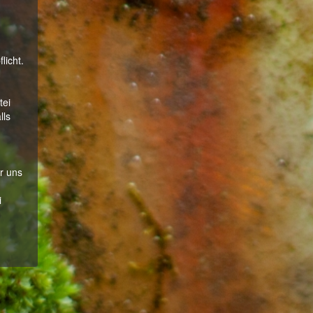
licht.
tei
lls
r uns
i